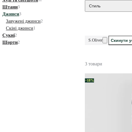
Стиль
Штани
3
Джинси
3
Завужені джинси
2
Скіні джинси
1
Сукні
2
S.Oliver
Скинути у
Шорти
2
3 товари
−18%