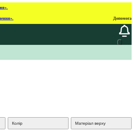
ня».
нення».
Допомога
Колір
Матеріал верху