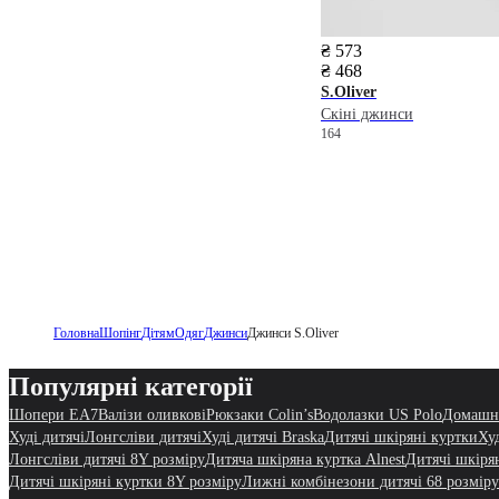
₴ 573
₴ 468
S.Oliver
Скіні джинси
164
Головна
Шопінг
Дітям
Одяг
Джинси
Джинси S.Oliver
Популярні категорії
Шопери EA7
Валізи оливкові
Рюкзаки Colin’s
Водолазки US Polo
Домашн
Худі дитячі
Лонгсліви дитячі
Худі дитячі Braska
Дитячі шкіряні куртки
Ху
Лонгсліви дитячі 8Y розміру
Дитяча шкіряна куртка Alnest
Дитячі шкіря
Дитячі шкіряні куртки 8Y розміру
Лижні комбінезони дитячі 68 розміру