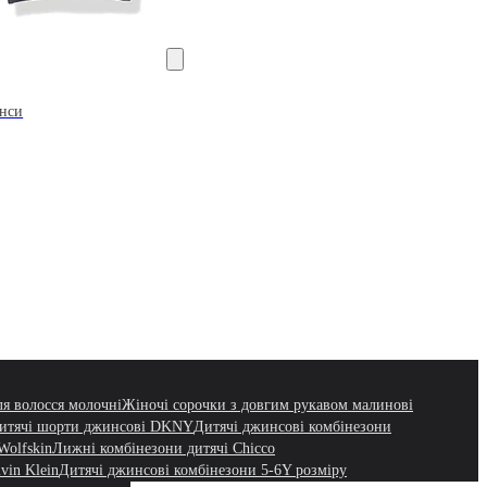
инси
ля волосся молочні
Жіночі сорочки з довгим рукавом малинові
итячі шорти джинсові DKNY
Дитячі джинсові комбінезони
Wolfskin
Лижні комбінезони дитячі Chicco
vin Klein
Дитячі джинсові комбінезони 5-6Y розміру