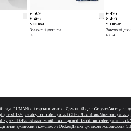
₴ 569
₴ 495
₴ 466
₴ 405
S.Oliver
S.Oliver
Завужені джинси
Завужені дж
92
68
74
ій одяг PUMA
Нічні сорочки молочні
Домашній одяг Gregster
Аксесуари д
ді дитячі 13Y розміру
Лонгсліви дитячі Chicco
Лижні комбінезони дитячі
Д
ні куртки DeFacto
Лижні комбінезони дитячі Bembi
Лонгсліви дитячі Jack 
Дитячий джинсовий комбінезон Dickies
Дитячі джинсові комбінезони Cal