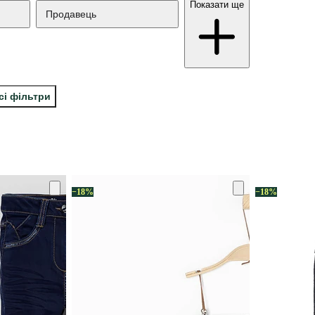
Показати ще
Продавець
сі фільтри
−18%
−18%