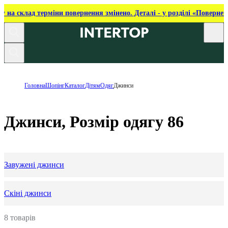
ку на склад терміни повернення змінено. Деталі - у розділі «Повернен
Головна
Шопінг
Каталог
Дітям
Одяг
Джинси
Джинси, Розмір одягу 86
Завужені джинси
Скіні джинси
8 товарів