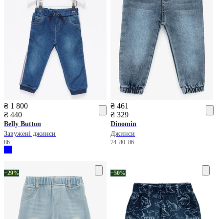
₴ 1 800
₴ 461
₴ 440
₴ 329
Belly Button
Dinomin
Завужені джинси
Джинси
86
74
80
86
−29%
−50%