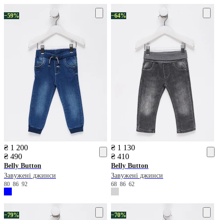
−59%
−64%
₴ 1 200
₴ 1 130
₴ 490
₴ 410
Belly Button
Belly Button
Завужені джинси
Завужені джинси
80
86
92
68
86
62
−79%
−70%