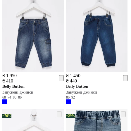
₴ 1 950
₴ 1 450
₴ 410
₴ 440
Belly Button
Belly Button
Завужені джинси
Завужені джинси
68
74
80
86
86
92
−76%
−29%