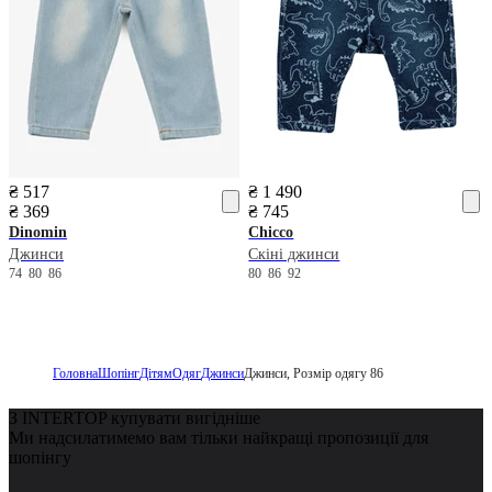
₴ 517
₴ 1 490
₴ 369
₴ 745
Dinomin
Chicco
Джинси
Скіні джинси
74
80
86
80
86
92
Головна
Шопінг
Дітям
Одяг
Джинси
Джинси, Розмір одягу 86
З INTERTOP купувати вигідніше
Ми надсилатимемо вам тільки найкращі пропозиції для
шопінгу