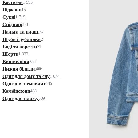
Костюми
1 595
Піджаки
15
Сукні
1 719
Спідниці
321
Пальта та плащі
52
Шуби і дублянки
2
Боді та корсети
71
Шорти
1 322
Вишиванки
235
Нижня білизна
466
Одяг для дому та сну
1 074
Одяг для немовлят
885
Комбінезони
488
Одяг для пляжу
509