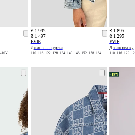
₴ 1 995
₴ 1 895
₴ 1 497
₴ 1 295
EVIE
EVIE
Джинсова куртка
Джинсова ку
9-10Y
110
116
122
128
134
140
146
152
158
164
110
116
122
1
−19%