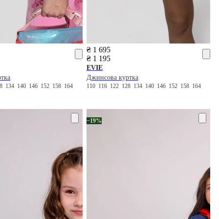
₴ 1 695
₴ 1 195
EVIE
ртка
Джинсова куртка
28
134
140
146
152
158
164
110
116
122
128
134
140
146
152
158
164
−19%