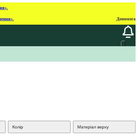
ня».
нення».
Допомога
Колір
Матеріал верху