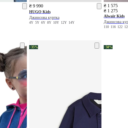
₴ 1 575
₴ 9 990
₴ 1 275
HUGO Kids
Alwair Kids
Джинсова куртка
Джинсова ку
4Y
5Y
6Y
8Y
10Y
12Y
14Y
110
116
122
1
−35%
−50%