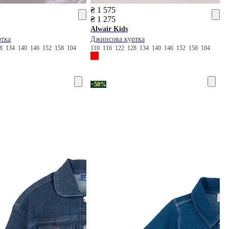
₴ 1 575
₴ 1 275
Alwair Kids
ртка
Джинсова куртка
28
134
140
146
152
158
104
110
116
122
128
134
140
146
152
158
104
−50%