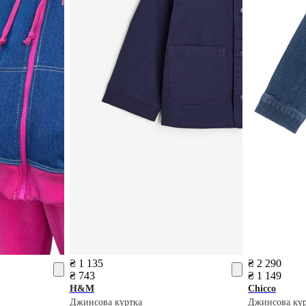
₴ 1 135
₴ 2 290
₴ 743
₴ 1 149
H&M
Chicco
Джинсова куртка
Джинсова ку