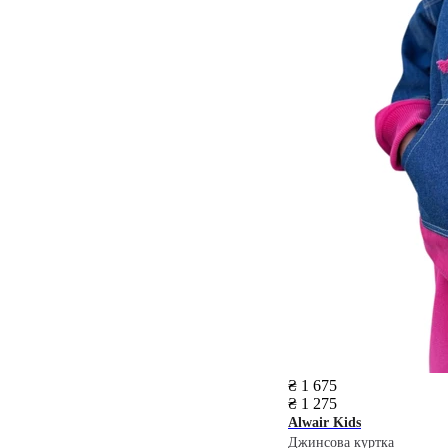
₴ 1 675
₴ 1 275
Alwair Kids
Джинсова куртка