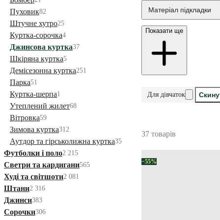
Матеріал підкладки
Пуховик
82
Штучне хутро
25
Показати ще
Куртка-сорочка
4
Джинсова куртка
37
Шкіряна куртка
5
Демісезонна куртка
251
Парка
51
Куртка-шерпа
1
Для дівчаток
Скину
Утеплений жилет
68
Вітровка
59
Зимова куртка
312
37 товарів
Аутдор та гірськолижна куртка
35
Футболки і поло
2 215
−55%
Светри та кардигани
565
Худі та світшоти
2 081
Штани
2 316
Джинси
383
Сорочки
306