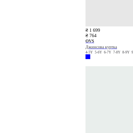
₴ 1 699
₴ 764
OVS
Джинсова куртка
4-5Y
5-6Y
6-7Y
7-8Y
8-9Y