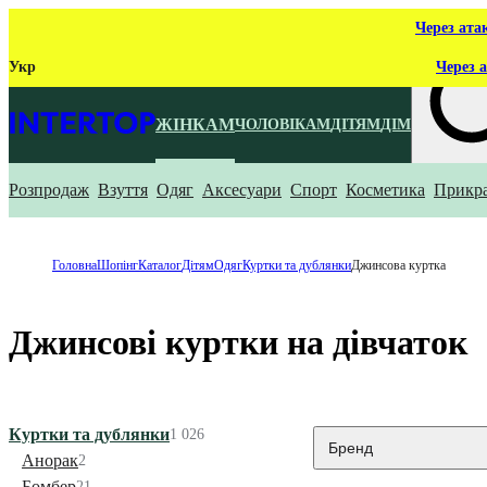
Через ата
Укр
Через а
ЖІНКАМ
ЧОЛОВІКАМ
ДІТЯМ
ДІМ
Розпродаж
Взуття
Одяг
Аксесуари
Спорт
Косметика
Прикр
Що ти ш
Головна
Шопінг
Каталог
Дітям
Одяг
Куртки та дублянки
Джинсова куртка
Джинсові куртки на дівчаток
Куртки та дублянки
1 026
Бренд
Анорак
2
Бомбер
21