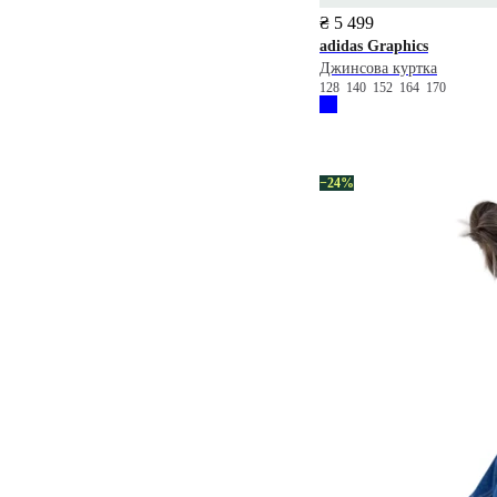
₴ 5 499
adidas
Graphics
Джинсова куртка
128
140
152
164
170
−24%