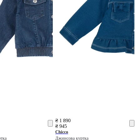
₴ 1 890
₴ 945
Chicco
ртка
Джинсова куртка