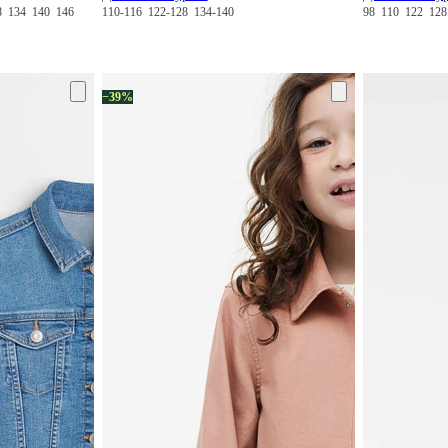
8
134
140
146
110-116
122-128
134-140
98
110
122
12
−39%