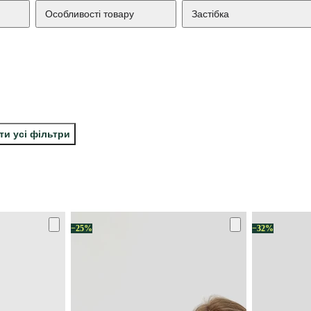
Особливості товару
Застібка
ти усі фільтри
−25%
−32%