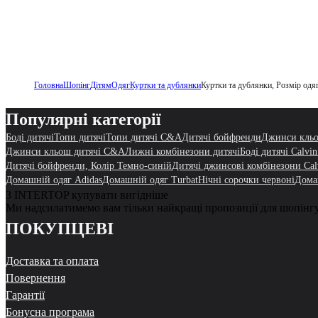
Головна
Шопінг
Дітям
Одяг
Куртки та дублянки
Куртки та дублянки, Розмір одя
Популярні категорії
Боді дитячі
Топи дитячі
Топи дитячі C&A
Дитячі бойфренди
Джинси кльо
Джинси кльош дитячі C&A
Лижні комбінезони дитячі
Боді дитячі Calvin
Дитячі бойфренди, Колір Темно-синій
Дитячі джинсові комбінезони Cal
Домашній одяг Adidas
Домашній одяг Turbat
Нічні сорочки червоні
Дома
З INTERTOP купувати вигідніше
Ми надсилатимемо вам тільки найкращі пропозиції для шопінг
ПОКУПЦЕВІ
Доставка та оплата
Повернення
Гарантії
Бонусна програма