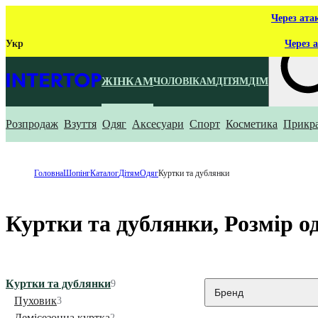
Через ата
Укр
Через а
ЖІНКАМ
ЧОЛОВІКАМ
ДІТЯМ
ДІМ
Розпродаж
Взуття
Одяг
Аксесуари
Спорт
Косметика
Прикр
Що ти ш
Головна
Шопінг
Каталог
Дітям
Одяг
Куртки та дублянки
Куртки та дублянки, Розмір о
Куртки та дублянки
9
Бренд
Пуховик
3
Демісезонна куртка
2