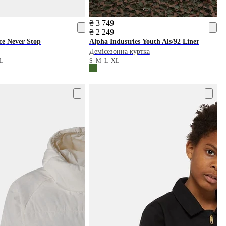
₴ 3 749
₴ 2 249
ce
Never Stop
Alpha Industries
Youth Als/92 Liner
Демісезонна куртка
L
S
M
L
XL