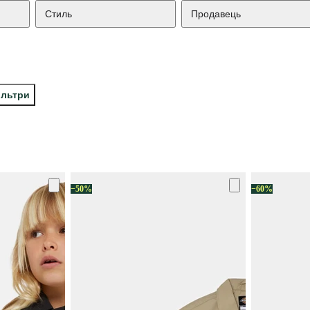
Стиль
Продавець
ільтри
−50%
−60%