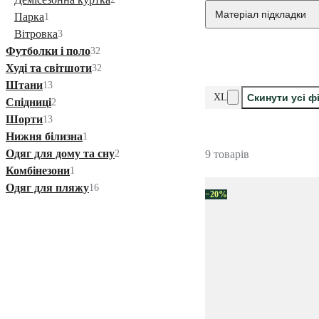
Матеріал підкладки
Парка
1
Вітровка
3
Футболки і поло
32
Худі та світшоти
32
Штани
13
XL
Скинути усі ф
Спідниці
2
Шорти
13
Нижня білизна
1
Одяг для дому та сну
2
9 товарів
Комбінезони
1
Одяг для пляжу
16
−20%