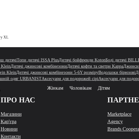
гу XL
ш дитячі
Топи дитячі ISSA Plus
Дитячі бойфренди Koton
Боді дитячі BIL
 Klein
Дитячі джинсові комбінезони
Дитячі кофти та светри Kappa
Джинси 
vin Klein
Дитячі джинсові комбінезони 5-6Y розміру
Водолазки бірюзові
Д
шній одяг URBANIST
Аксесуари для подорожей сірі
Аксесуари для подор
Жінкам
Чоловікам
Дітям
у
ПРО НАС
ПАРТН
Магазини
Marketplace
Кар'єра
Agency
Новини
Brands Coopera
Контакти