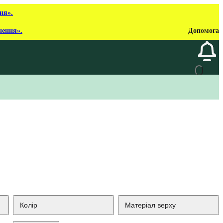
ня».
нення».
Допомога
Колір
Матеріал верху