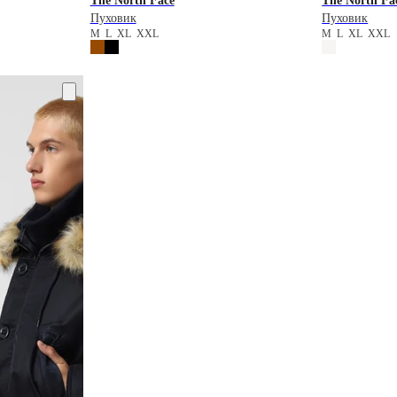
The North Face
The North Fa
Пуховик
Пуховик
M
L
XL
XXL
M
L
XL
XXL