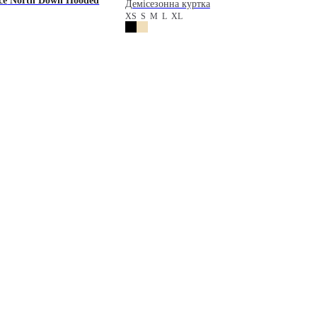
ce
North Down Hooded
Демісезонна куртка
XS
S
M
L
XL