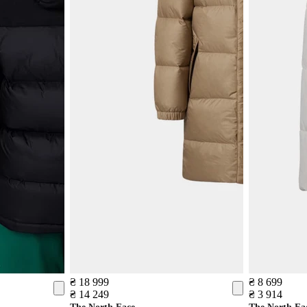
₴ 18 999
₴ 8 699
₴ 14 249
₴ 3 914