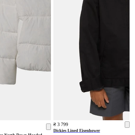
₴ 3 799
Dickies
Lined Eisenhower