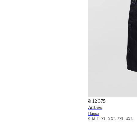
₴ 12 375
Airboss
Парка
S
M
L
XL
XXL
3XL
4XL