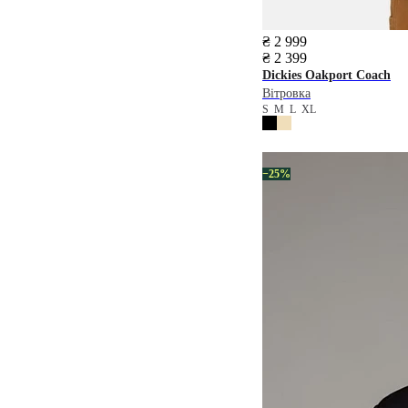
₴ 2 999
₴ 2 399
Dickies
Oakport Coach
Вітровка
S
M
L
XL
−25%