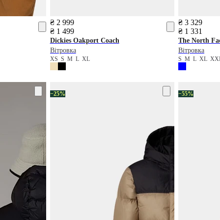
₴ 2 999
₴ 3 329
₴ 1 499
₴ 1 331
Dickies
Oakport Coach
The North Fa
Вітровка
Вітровка
XS
S
M
L
XL
S
M
L
XL
XX
−25%
−55%