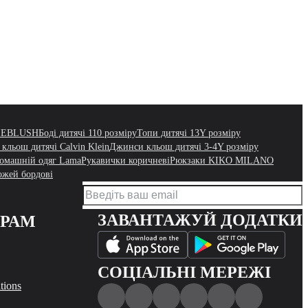
LIEBLUSH
Боді дитячі 110 розміру
Топи дитячі 13Y розміру
кльош дитячі Calvin Klein
Джинси кльош дитячі 3-4Y розміру
омашній одяг Lama
Рукавички коричневі
Рюкзаки KIKO MILANO
ожей бордові
ЗАВАНТАЖУЙ ДОДАТКИ
ЕРАМ
СОЦІАЛЬНІ МЕРЕЖІ
tions