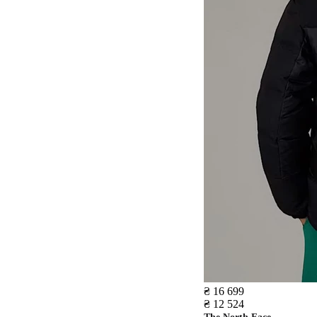
₴ 16 699
₴ 12 524