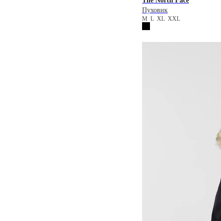
The North Face
Пуховик
M
L
XL
XXL