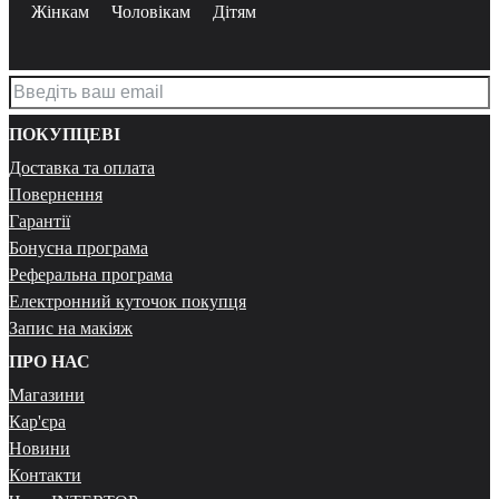
Жінкам
Чоловікам
Дітям
ПОКУПЦЕВІ
Доставка та оплата
Повернення
Гарантії
Бонусна програма
Реферальна програма
Електронний куточок покупця
Запис на макіяж
ПРО НАС
Магазини
Кар'єра
Новини
Контакти