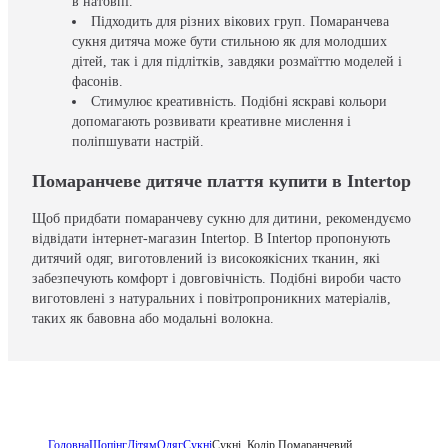
в натовпі.
Підходить для різних вікових груп. Помаранчева
сукня дитяча може бути стильною як для молодших
дітей, так і для підлітків, завдяки розмаїттю моделей і
фасонів.
Стимулює креативність. Подібні яскраві кольори
допомагають розвивати креативне мислення і
поліпшувати настрій.
Помаранчеве дитяче плаття купити в Intertop
Щоб придбати помаранчеву сукню для дитини, рекомендуємо
відвідати інтернет-магазин Intertop. В Intertop пропонують
дитячий одяг, виготовлений із високоякісних тканин, які
забезпечують комфорт і довговічність. Подібні вироби часто
виготовлені з натуральних і повітропроникних матеріалів,
таких як бавовна або модальні волокна.
Головна
Шопінг
Дітям
Одяг
Сукні
Сукні, Колір Помаранчевий