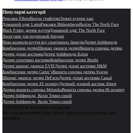
Популярні категорії
Рюкзаки Elbrus
Валізи графітові
Лижні куртки хакі
Домашній одяг Lama
Рюкзаки Bikkembergs
Валізи The North Face
Black Friday дитяче взуття
Домашній одяг The North Face
Аксесуари для подорожей бордові
Нова колекція взуття від спортивних брендів
Дитячі бойфренди
Комбінезони дитячі
Широкі джинси дитячі
Вишита сорочка дитяча
Дитячі ділові костюми
Дитячі бойфренди Koton
Дитячі спортивні костюми
Комбінезони дитячі Bembi
Дитячі широкі джинси EVIE
Дитячі ділові костюми H&M
Комбінезони дитячі Carter’s
Вишита сорочка дитяча Svarga
Широкі джинси дитячі DeFacto
Дитячі ділові костюми Casual
Комбінезони дитячі 4Y розміру
Дитячий діловий костюм Alnest
Дитяча вишита сорочка Melanika
Вишита сорочка дитяча 86 розміру
Дитячі бойфренди, Колір Темно-синій
Дитячі бойфренди, Колір Темно-синій
З INTERTOP купувати вигідніше
Ми надсилатимемо вам тільки найкращі пропозиції для
шопінгу