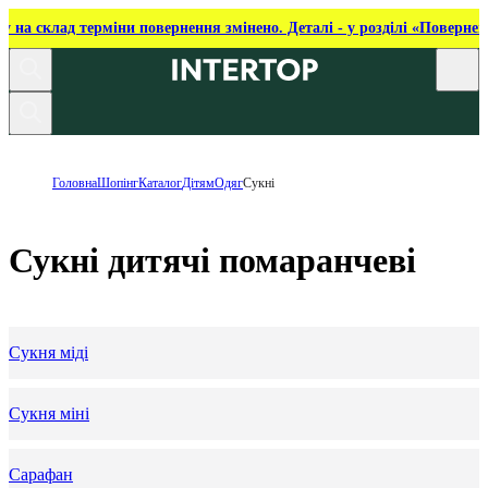
ку на склад терміни повернення змінено. Деталі - у розділі «Повернен
Головна
Шопінг
Каталог
Дітям
Одяг
Сукні
Сукні дитячі помаранчеві
Сукня міді
Сукня міні
Сарафан