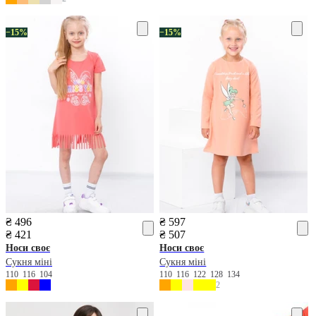
−15%
−15%
₴ 496
₴ 597
₴ 421
₴ 507
Носи своє
Носи своє
Сукня міні
Сукня міні
110
116
104
110
116
122
128
134
2