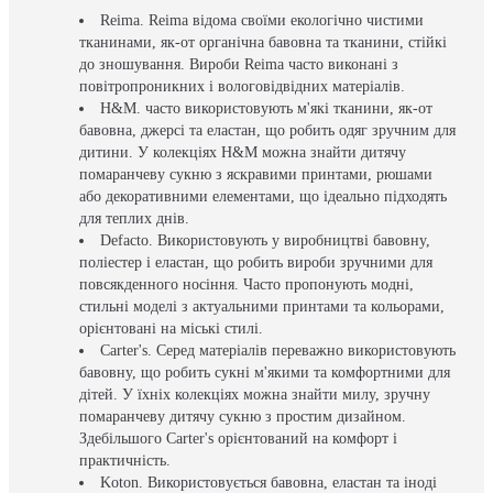
Reima. Reima відома своїми екологічно чистими
тканинами, як-от органічна бавовна та тканини, стійкі
до зношування. Вироби Reima часто виконані з
повітропроникних і вологовідвідних матеріалів.
H&M. часто використовують м'які тканини, як-от
бавовна, джерсі та еластан, що робить одяг зручним для
дитини. У колекціях H&M можна знайти дитячу
помаранчеву сукню з яскравими принтами, рюшами
або декоративними елементами, що ідеально підходять
для теплих днів.
Defacto. Використовують у виробництві бавовну,
поліестер і еластан, що робить вироби зручними для
повсякденного носіння. Часто пропонують модні,
стильні моделі з актуальними принтами та кольорами,
орієнтовані на міські стилі.
Carter's. Серед матеріалів переважно використовують
бавовну, що робить сукні м'якими та комфортними для
дітей. У їхніх колекціях можна знайти милу, зручну
помаранчеву дитячу сукню з простим дизайном.
Здебільшого Carter's орієнтований на комфорт і
практичність.
Koton. Використовується бавовна, еластан та іноді