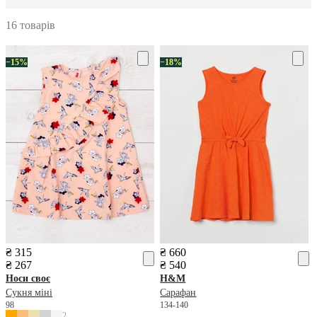
16 товарів
−15%
−18%
₴ 315
₴ 660
₴ 267
₴ 540
Носи своє
H&M
Сукня міні
Сарафан
98
134-140
2