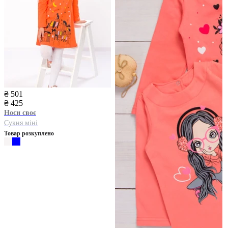
₴ 501
₴ 425
Носи своє
Сукня міні
Товар розкуплено