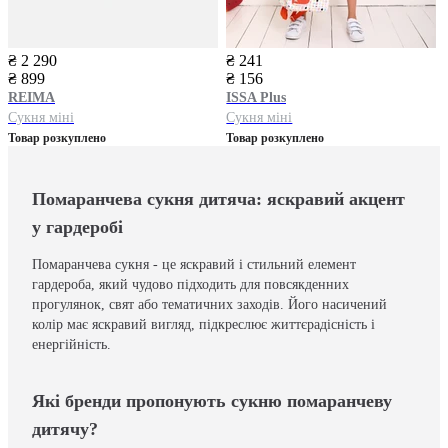
₴ 2 290
₴ 241
₴ 899
₴ 156
REIMA
ISSA Plus
Сукня міні
Сукня міні
Товар розкуплено
Товар розкуплено
Помаранчева сукня дитяча: яскравий акцент
у гардеробі
Помаранчева сукня - це яскравий і стильний елемент
гардероба, який чудово підходить для повсякденних
прогулянок, свят або тематичних заходів. Його насичений
колір має яскравий вигляд, підкреслює життєрадісність і
енергійність.
Які бренди пропонують сукню помаранчеву
дитячу?