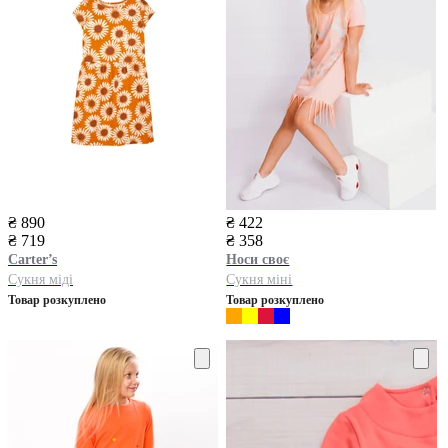
₴ 890
₴ 422
₴ 719
₴ 358
Carter’s
Носи своє
Сукня міді
Сукня міні
Товар розкуплено
Товар розкуплено