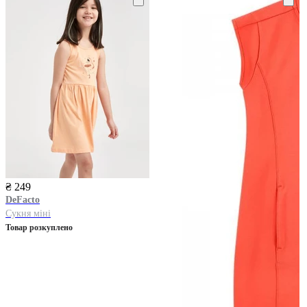
₴ 249
DeFacto
Сукня міні
Товар розкуплено