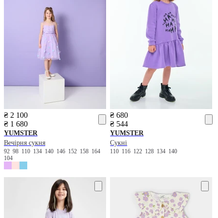
₴ 2 100
₴ 680
₴ 1 680
₴ 544
YUMSTER
YUMSTER
Вечірня сукня
Сукні
92
98
110
134
140
146
152
158
164
110
116
122
128
134
140
104