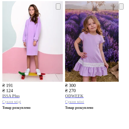
₴ 191
₴ 300
₴ 124
₴ 270
ISSA Plus
ODWEEK
Сукня міді
Сукня міні
Товар розкуплено
Товар розкуплено