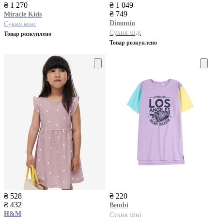
₴ 1 270
₴ 1 049
₴ 749
Miracle Kids
Dinomin
Сукня міні
Сукня міді
Товар розкуплено
Товар розкуплено
₴ 528
₴ 220
₴ 432
Bembi
H&M
Сукня міні