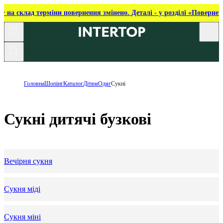
ку на склад терміни повернення змінено. Деталі - у розділі «Повернен
Головна
Шопінг
Каталог
Дітям
Одяг
Сукні
Сукні дитячі бузкові
Вечірня сукня
Сукня міді
Сукня міні