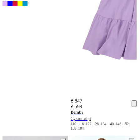
2
₴ 847
₴ 599
Bembi
Сукня міді
110
116
122
128
134
140
146
152
158
104