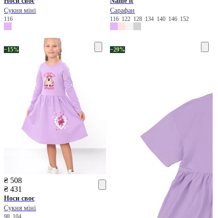
Носи своє
Name it
Сукня міні
Сарафан
116
116
122
128
134
140
146
152
−15%
−29%
₴ 508
₴ 431
Носи своє
Сукня міні
98
104