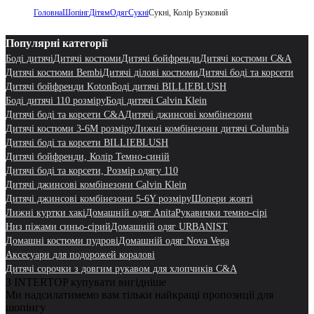
Головна
Шопінг
Дітям
Одяг
Сукні
Сукні, Колір Бузковий
Популярні категорії
Боді дитячі
Дитячі костюми
Дитячі бойфренди
Дитячі костюми C&A
Дитячі костюми Bembi
Дитячі ділові костюми
Дитячі боді та корсети
Дитячі бойфренди Koton
Боді дитячі BILLIEBLUSH
Боді дитячі 110 розміру
Боді дитячі Calvin Klein
Дитячі боді та корсети C&A
Дитячі джинсові комбінезони
Дитячі костюми 3-6M розміру
Лижні комбінезони дитячі Columbia
Дитячі боді та корсети BILLIEBLUSH
Дитячі бойфренди, Колір Темно-синій
Дитячі боді та корсети, Розмір одягу 110
Дитячі джинсові комбінезони Calvin Klein
Дитячі джинсові комбінезони 5-6Y розміру
Шопери жовті
Лижні куртки хакі
Домашній одяг Anita
Рукавички темно-сірі
Низ піжами синьо-сірий
Домашній одяг URBANIST
Домашні костюми пудрові
Домашній одяг Nova Vega
Аксесуари для подорожей коралові
Дитячі сорочки з довгим рукавом для хлопчиків C&A
З INTERTOP купувати вигідніше
Ми надсилатимемо вам тільки найкращі пропозиції для
шопінгу