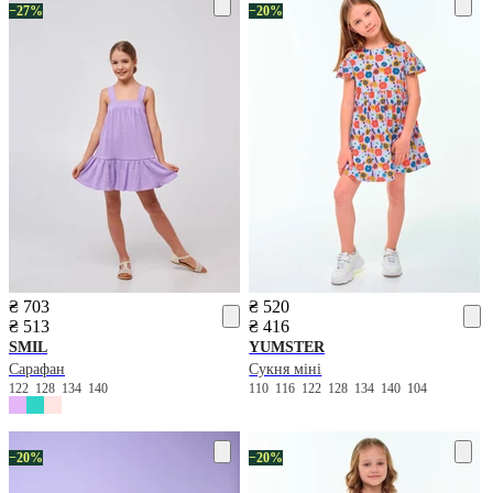
−27%
−20%
₴ 703
₴ 520
₴ 513
₴ 416
SMIL
YUMSTER
Сарафан
Сукня міні
122
128
134
140
110
116
122
128
134
140
104
−20%
−20%