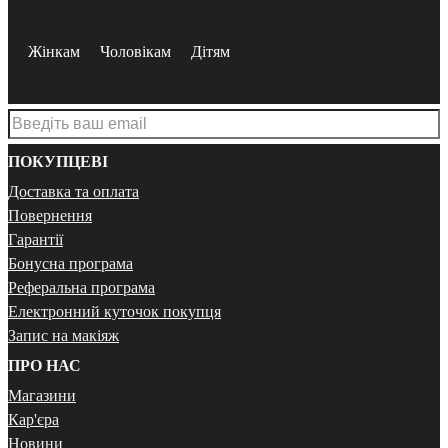
Жінкам
Чоловікам
Дітям
ПОКУПЦЕВІ
Доставка та оплата
Повернення
Гарантії
Бонусна програма
Реферальна програма
Електронний куточок покупця
Запис на макіяж
ПРО НАС
Магазини
Кар'єра
Новини