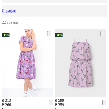
Сарафан
22 товари
−15%
−40%
₴ 313
₴ 599
₴ 266
₴ 359