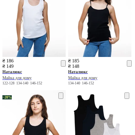
₴ 186
₴ 185
₴ 149
₴ 148
Наталюкс
Наталюкс
Майка для дому
Майка для дому
122-128
134-140
146-152
134-140
146-152
−20%