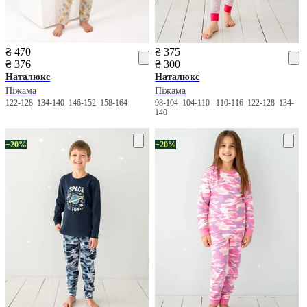
₴ 470
₴ 375
₴ 376
₴ 300
Наталюкс
Наталюкс
Піжама
Піжама
122-128
134-140
146-152
158-164
98-104
104-110
110-116
122-128
134-
140
−20%
−20%