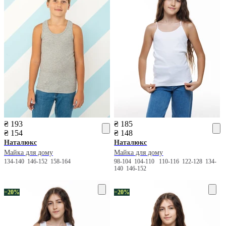
₴ 193
₴ 185
₴ 154
₴ 148
Наталюкс
Наталюкс
Майка для дому
Майка для дому
134-140
146-152
158-164
98-104
104-110
110-116
122-128
134-
140
146-152
−20%
−20%