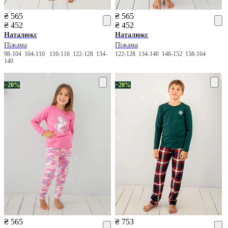
₴ 565
₴ 565
₴ 452
₴ 452
Наталюкс
Наталюкс
Піжама
Піжама
98-104
104-110
110-116
122-128
134-
122-128
134-140
146-152
158-164
140
−20%
−20%
₴ 565
₴ 753