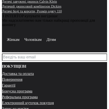
Дитячі завужені джинси Calvin Klein
Дитячий джинсовий комбінезон Dickies
Дитячі боді та корсети, Розмір одягу 110
З INTERTOP купувати вигідніше
Ми надсилатимемо вам тільки найкращі пропозиції для
шопінгу
Жінкам
Чоловікам
Дітям
ПОКУПЦЕВІ
Доставка та оплата
Повернення
Гарантії
Бонусна програма
Реферальна програма
Електронний куточок покупця
Запис на макіяж