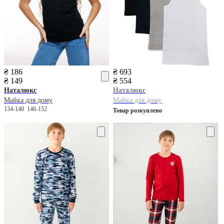
₴ 186
₴ 693
₴ 149
₴ 554
Наталюкс
Наталюкс
Майка для дому
Майка для дому
134-140
146-152
Товар розкуплено