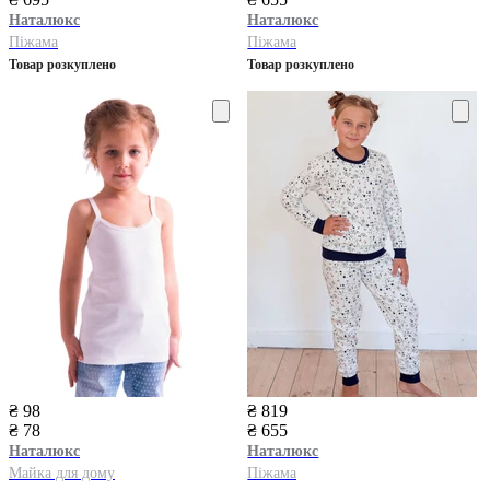
Наталюкс
Наталюкс
Піжама
Піжама
Товар розкуплено
Товар розкуплено
₴ 98
₴ 819
₴ 78
₴ 655
Наталюкс
Наталюкс
Майка для дому
Піжама