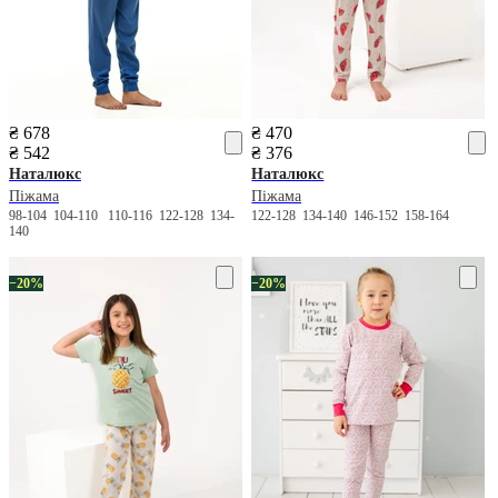
₴ 678
₴ 470
₴ 542
₴ 376
Наталюкс
Наталюкс
Піжама
Піжама
98-104
104-110
110-116
122-128
134-
122-128
134-140
146-152
158-164
140
−20%
−20%