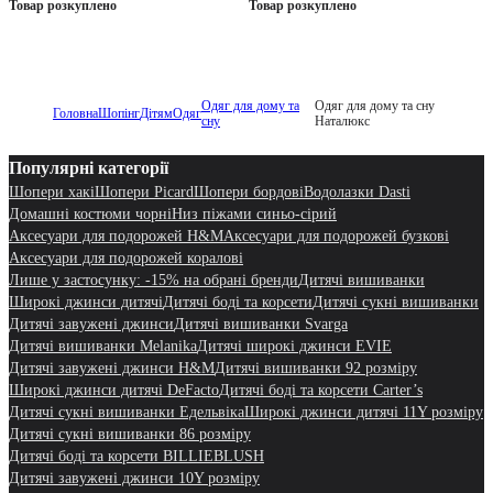
Товар розкуплено
Товар розкуплено
Одяг для дому та
Одяг для дому та сну
Головна
Шопінг
Дітям
Одяг
сну
Наталюкс
Популярні категорії
Шопери хакі
Шопери Picard
Шопери бордові
Водолазки Dasti
Домашні костюми чорні
Низ піжами синьо-сірий
Аксесуари для подорожей H&M
Аксесуари для подорожей бузкові
Аксесуари для подорожей коралові
Лише у застосунку: -15% на обрані бренди
Дитячі вишиванки
Широкі джинси дитячі
Дитячі боді та корсети
Дитячі сукні вишиванки
Дитячі завужені джинси
Дитячі вишиванки Svarga
Дитячі вишиванки Melanika
Дитячі широкі джинси EVIE
Дитячі завужені джинси H&M
Дитячі вишиванки 92 розміру
Широкі джинси дитячі DeFacto
Дитячі боді та корсети Carter’s
Дитячі сукні вишиванки Едельвіка
Широкі джинси дитячі 11Y розміру
Дитячі сукні вишиванки 86 розміру
Дитячі боді та корсети BILLIEBLUSH
Дитячі завужені джинси 10Y розміру