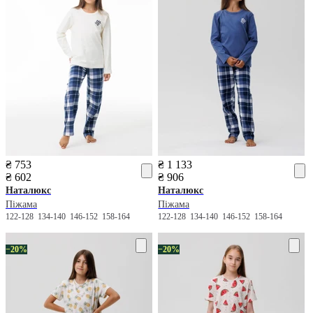
₴ 753
₴ 1 133
₴ 602
₴ 906
Наталюкс
Наталюкс
Піжама
Піжама
122-128
134-140
146-152
158-164
122-128
134-140
146-152
158-164
−20%
−20%