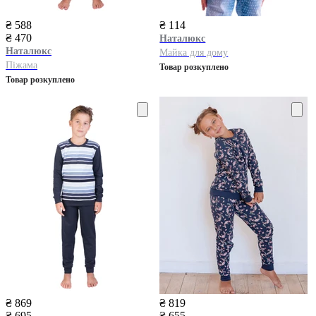
₴ 588
₴ 114
₴ 470
Наталюкс
Наталюкс
Майка для дому
Піжама
Товар розкуплено
Товар розкуплено
₴ 869
₴ 819
₴ 695
₴ 655