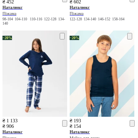
₴ 452
₴ 602
Наталюкс
Наталюкс
Піжама
Піжама
98-104
104-110
110-116
122-128
134-
122-128
134-140
146-152
158-164
140
−20%
−20%
₴ 1 133
₴ 193
₴ 906
₴ 154
Наталюкс
Наталюкс