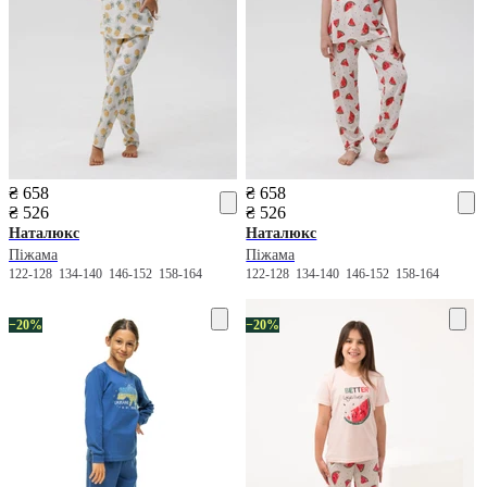
₴ 658
₴ 658
₴ 526
₴ 526
Наталюкс
Наталюкс
Піжама
Піжама
122-128
134-140
146-152
158-164
122-128
134-140
146-152
158-164
−20%
−20%