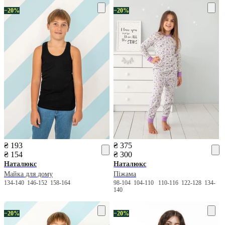
−20%
−20%
₴ 193
₴ 375
₴ 154
₴ 300
Наталюкс
Наталюкс
Майка для дому
Піжама
134-140
146-152
158-164
98-104
104-110
110-116
122-128
134-
140
−20%
−20%