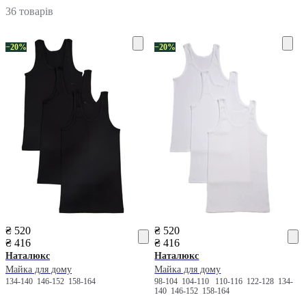
36 товарів
−20%
−20%
₴ 520
₴ 520
₴ 416
₴ 416
Наталюкс
Наталюкс
Майка для дому
Майка для дому
134-140
146-152
158-164
98-104
104-110
110-116
122-128
134-
140
146-152
158-164