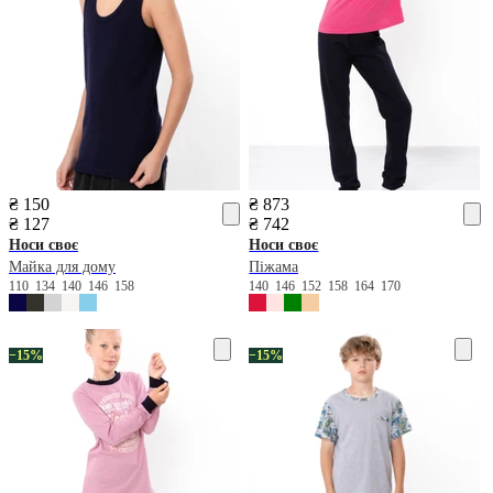
₴ 150
₴ 873
₴ 127
₴ 742
Носи своє
Носи своє
Майка для дому
Піжама
110
134
140
146
158
140
146
152
158
164
170
−15%
−15%