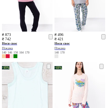
₴ 873
₴ 496
₴ 742
₴ 421
Носи своє
Носи своє
Піжама
Піжама
140
146
158
164
170
140
170
−15%
−15%