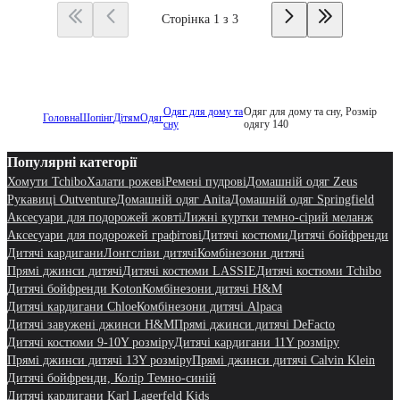
Сторінка 1 з 3
Одяг для дому та
Одяг для дому та сну, Розмір
Головна
Шопінг
Дітям
Одяг
сну
одягу 140
Популярні категорії
Хомути Tchibo
Халати рожеві
Ремені пудрові
Домашній одяг Zeus
Рукавиці Outventure
Домашній одяг Anita
Домашній одяг Springfield
Аксесуари для подорожей жовті
Лижні куртки темно-сірий меланж
Аксесуари для подорожей графітові
Дитячі костюми
Дитячі бойфренди
Дитячі кардигани
Лонгсліви дитячі
Комбінезони дитячі
Прямі джинси дитячі
Дитячі костюми LASSIE
Дитячі костюми Tchibo
Дитячі бойфренди Koton
Комбінезони дитячі H&M
Дитячі кардигани Chloe
Комбінезони дитячі Alpaca
Дитячі завужені джинси H&M
Прямі джинси дитячі DeFacto
Дитячі костюми 9-10Y розміру
Дитячі кардигани 11Y розміру
Прямі джинси дитячі 13Y розміру
Прямі джинси дитячі Calvin Klein
Дитячі бойфренди, Колір Темно-синій
Дитячі кардигани Karl Lagerfeld Kids