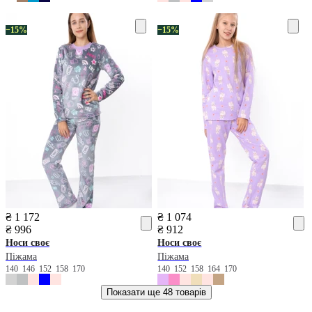
−15%
−15%
₴ 1 172
₴ 1 074
₴ 996
₴ 912
Носи своє
Носи своє
Піжама
Піжама
140
146
152
158
170
140
152
158
164
170
Показати ще
48 товарів