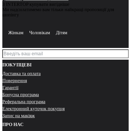
З INTERTOP купувати вигідніше
Ми надсилатимемо вам тільки найкращі пропозиції для
шопінгу
Жінкам
Чоловікам
Дітям
ПОКУПЦЕВІ
Доставка та оплата
Повернення
Гарантії
Бонусна програма
Реферальна програма
Електронний куточок покупця
Запис на макіяж
ПРО НАС