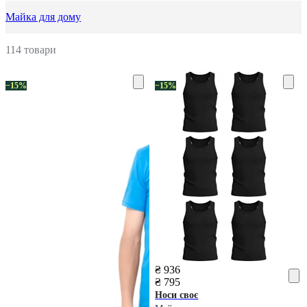
Майка для дому
114 товари
−15%
−15%
₴ 936
₴ 795
Носи своє