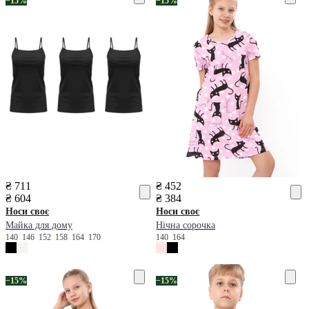
−15%
−15%
₴ 711
₴ 452
₴ 604
₴ 384
Носи своє
Носи своє
Майка для дому
Нічна сорочка
140
146
152
158
164
170
140
164
−15%
−15%