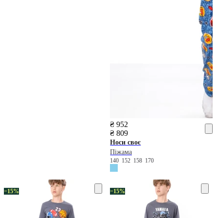
₴ 952
₴ 809
Носи своє
Піжама
140
152
158
170
−15%
−15%