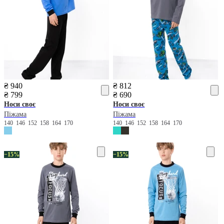
₴ 940
₴ 812
₴ 799
₴ 690
Носи своє
Носи своє
Піжама
Піжама
140
146
152
158
164
170
140
146
152
158
164
170
−15%
−15%