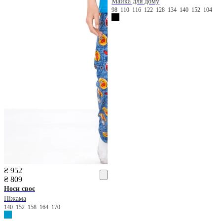
Майка для дому
98
110
116
122
128
134
140
152
104
₴ 952
₴ 809
Носи своє
Піжама
140
152
158
164
170