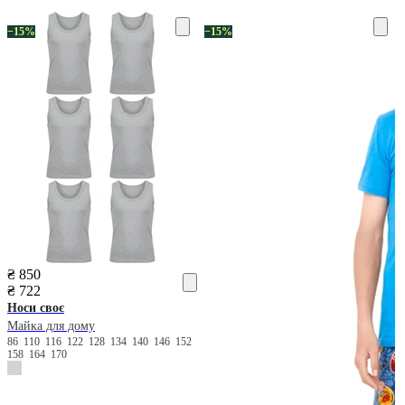
−15%
−15%
₴ 850
₴ 722
Носи своє
Майка для дому
86
110
116
122
128
134
140
146
152
158
164
170