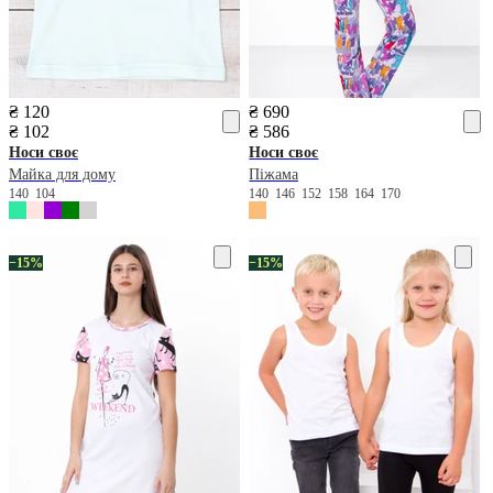
₴ 120
₴ 690
₴ 102
₴ 586
Носи своє
Носи своє
Майка для дому
Піжама
140
104
140
146
152
158
164
170
−15%
−15%