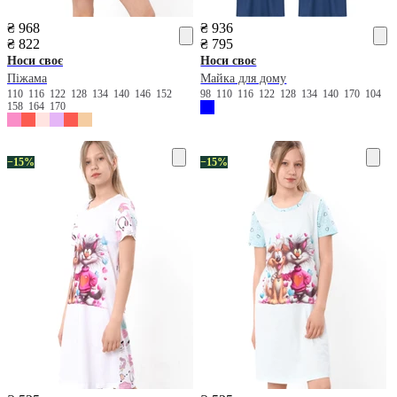
₴ 968
₴ 936
₴ 822
₴ 795
Носи своє
Носи своє
Піжама
Майка для дому
110
116
122
128
134
140
146
152
98
110
116
122
128
134
140
170
104
158
164
170
−15%
−15%