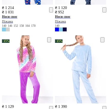
₴ 1 214
₴ 1 120
₴ 1 031
₴ 952
Носи своє
Носи своє
Піжама
Піжама
140
146
152
158
164
170
140
−15%
−15%
₴ 1 129
₴ 1 390