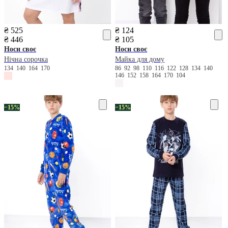
₴ 525
₴ 124
₴ 446
₴ 105
Носи своє
Носи своє
Нічна сорочка
Майка для дому
134
140
164
170
86
92
98
110
116
122
128
134
140
146
152
158
164
170
104
−15%
−15%