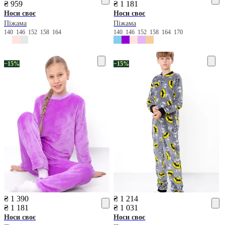
₴ 959
₴ 1 181
Носи своє
Носи своє
Піжама
Піжама
140
146
152
158
164
140
146
152
158
164
170
−15%
−15%
₴ 1 390
₴ 1 214
₴ 1 181
₴ 1 031
Носи своє
Носи своє