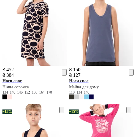
₴ 452
₴ 150
₴ 384
₴ 127
Носи своє
Носи своє
Нічна сорочка
Майка для дому
134
140
146
152
158
164
170
110
134
140
−15%
−15%