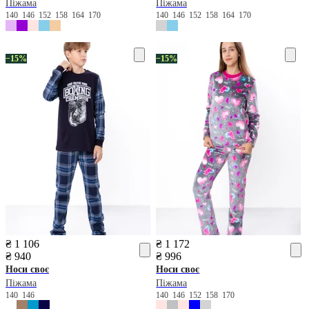
Піжама
Піжама
140
146
152
158
164
170
140
146
152
158
164
170
−15%
−15%
₴ 1 106
₴ 1 172
₴ 940
₴ 996
Носи своє
Носи своє
Піжама
Піжама
140
146
140
146
152
158
170