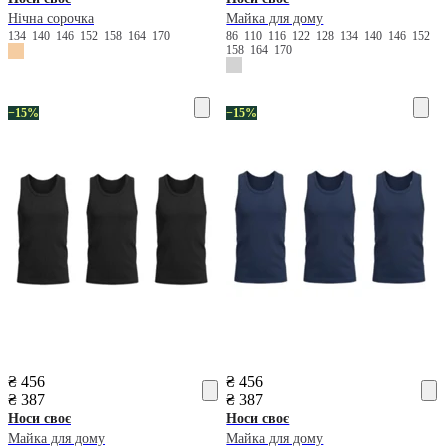
Нічна сорочка
Майка для дому
134
140
146
152
158
164
170
86
110
116
122
128
134
140
146
152
158
164
170
−15%
−15%
₴ 456
₴ 456
₴ 387
₴ 387
Носи своє
Носи своє
Майка для дому
Майка для дому