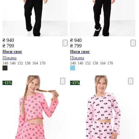
₴ 940
₴ 940
₴ 799
₴ 799
Носи своє
Носи своє
Піжама
Піжама
140
146
152
158
164
170
140
146
152
158
164
170
−15%
−15%