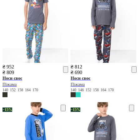
₴ 952
₴ 812
₴ 809
₴ 690
Носи своє
Носи своє
Піжама
Піжама
140
152
158
164
170
140
146
152
158
164
170
−15%
−15%