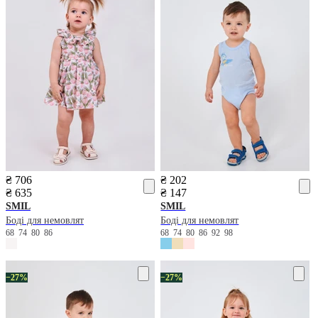
₴ 706
₴ 202
₴ 635
₴ 147
SMIL
SMIL
Боді для немовлят
Боді для немовлят
68
74
80
86
68
74
80
86
92
98
−27%
−27%