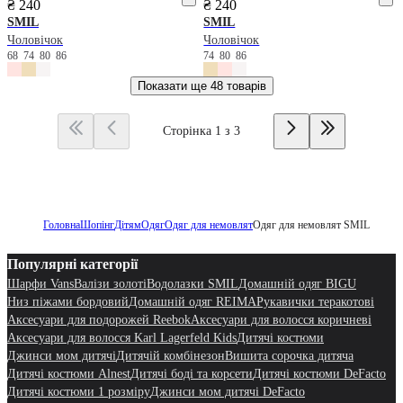
₴ 240
₴ 240
SMIL
SMIL
Чоловічок
Чоловічок
68
74
80
86
74
80
86
Показати ще
48 товарів
Сторінка 1 з 3
Головна
Шопінг
Дітям
Одяг
Одяг для немовлят
Одяг для немовлят SMIL
Популярні категорії
Шарфи Vans
Валізи золоті
Водолазки SMIL
Домашній одяг BIGU
Низ піжами бордовий
Домашній одяг REIMA
Рукавички теракотові
Аксесуари для подорожей Reebok
Аксесуари для волосся коричневі
Аксесуари для волосся Karl Lagerfeld Kids
Дитячі костюми
Джинси мом дитячі
Дитячій комбінезон
Вишита сорочка дитяча
Дитячі костюми Alnest
Дитячі боді та корсети
Дитячі костюми DeFacto
Дитячі костюми 1 розміру
Джинси мом дитячі DeFacto