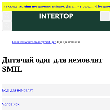
ку на склад терміни повернення змінено. Деталі - у розділі «Повернен
Головна
Шопінг
Каталог
Дітям
Одяг
Одяг для немовлят
Дитячий одяг для немовлят
SMIL
Боді для немовлят
Чоловічок