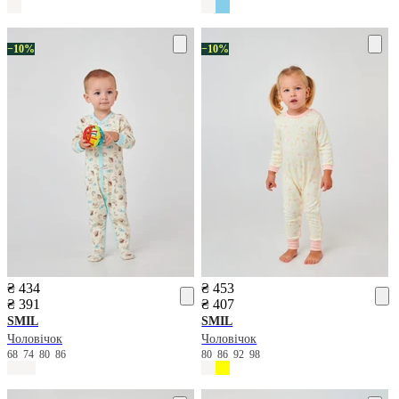
−10%
−10%
₴ 434
₴ 453
₴ 391
₴ 407
SMIL
SMIL
Чоловічок
Чоловічок
68
74
80
86
80
86
92
98