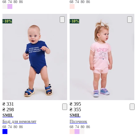
68
74
80
86
68
74
80
86
−10%
−10%
₴ 331
₴ 395
₴ 298
₴ 355
SMIL
SMIL
Боді для немовлят
Пісочник
68
74
80
86
68
74
80
86