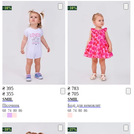
−10%
−10%
₴ 395
₴ 783
₴ 355
₴ 705
SMIL
SMIL
Пісочник
Боді для немовлят
68
74
80
86
68
74
80
86
−10%
−27%