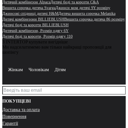
Дитячий комбінезон Alpaca
Дитячі боді та корсети C&A
Вишита сорочка дитяча Svarga
Джинси мом дитячі 9Y розміру
Джинсові спідниці дитячі H&M
Дитяча вишита сорочка Melanika
Дитячі комбінезони BILLIEBLUSH
Вишита сорочка дитяча 86 розміру
Дитячі боді та корсети BILLIEBLUSH
Дитячий комбінезон, Розмір одягу 6Y
Дитячі боді та корсети, Розмір одягу 110
З INTERTOP купувати вигідніше
Ми надсилатимемо вам тільки найкращі пропозиції для
шопінгу
Жінкам
Чоловікам
Дітям
ПОКУПЦЕВІ
Доставка та оплата
Повернення
Гарантії