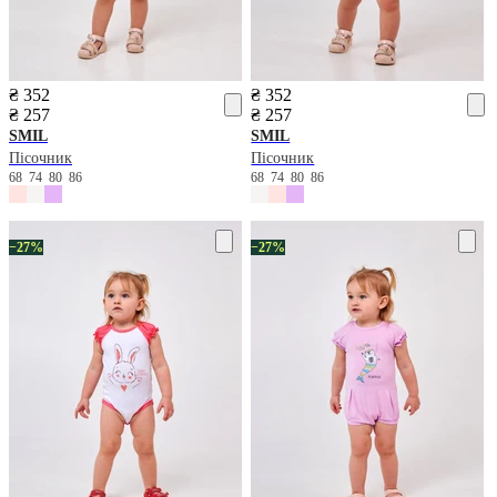
₴ 352
₴ 352
₴ 257
₴ 257
SMIL
SMIL
Пісочник
Пісочник
68
74
80
86
68
74
80
86
−27%
−27%