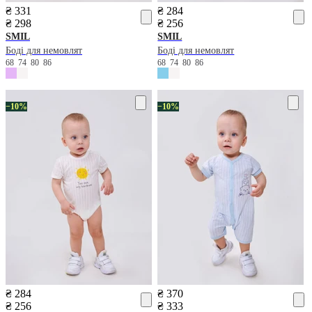
₴ 331
₴ 284
₴ 298
₴ 256
SMIL
SMIL
Боді для немовлят
Боді для немовлят
68
74
80
86
68
74
80
86
−10%
−10%
₴ 284
₴ 370
₴ 256
₴ 333