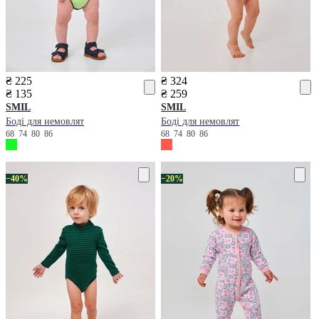
₴ 225
₴ 324
₴ 135
₴ 259
SMIL
SMIL
Боді для немовлят
Боді для немовлят
68
74
80
86
68
74
80
86
−40%
−20%