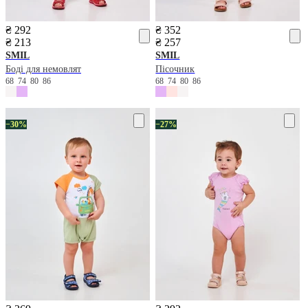
₴ 292
₴ 352
₴ 213
₴ 257
SMIL
SMIL
Боді для немовлят
Пісочник
68
74
80
86
68
74
80
86
−30%
−27%