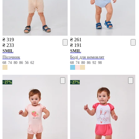
₴ 319
₴ 261
₴ 233
₴ 191
SMIL
SMIL
Пісочник
Боді для немовлят
68
74
80
86
56
62
68
74
80
86
92
98
−27%
−27%