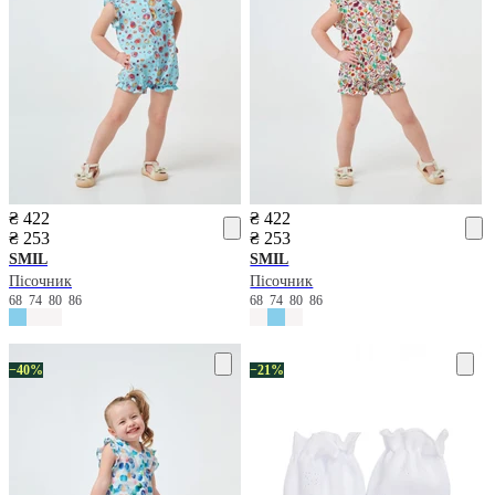
₴ 422
₴ 422
₴ 253
₴ 253
SMIL
SMIL
Пісочник
Пісочник
68
74
80
86
68
74
80
86
−40%
−21%