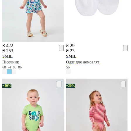
₴ 422
₴ 29
₴ 253
₴ 23
SMIL
SMIL
Пісочник
Одяг для немовлят
68
74
80
86
56
−40%
−20%