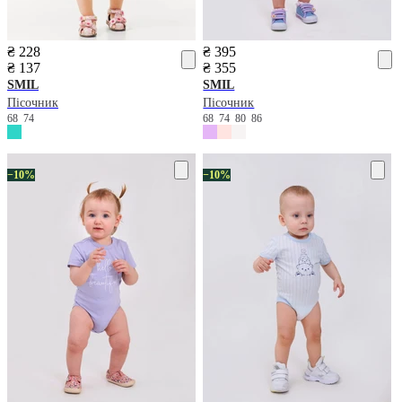
₴ 228
₴ 395
₴ 137
₴ 355
SMIL
SMIL
Пісочник
Пісочник
68
74
68
74
80
86
−10%
−10%