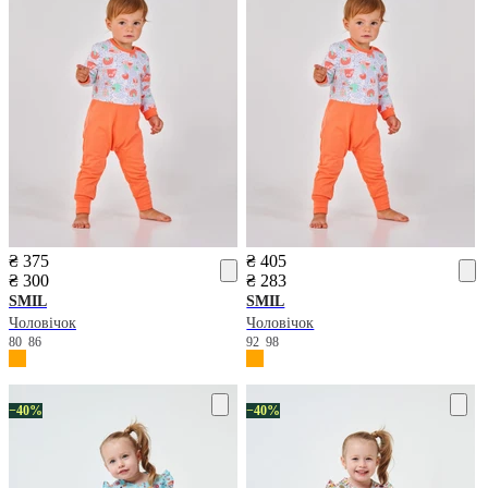
₴ 375
₴ 405
₴ 300
₴ 283
SMIL
SMIL
Чоловічок
Чоловічок
80
86
92
98
−40%
−40%