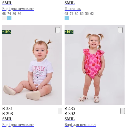
SMIL
SMIL
Боді для немовлят
Пісочник
68
74
80
86
68
74
80
86
56
62
−10%
−10%
₴ 331
₴ 435
₴ 298
₴ 392
SMIL
SMIL
Боді для немовлят
Боді для немовлят