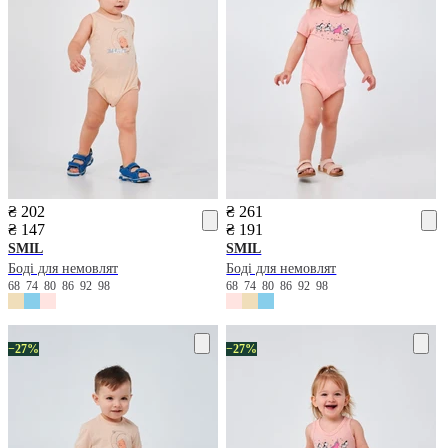
₴ 202
₴ 261
₴ 147
₴ 191
SMIL
SMIL
Боді для немовлят
Боді для немовлят
68
74
80
86
92
98
68
74
80
86
92
98
−27%
−27%