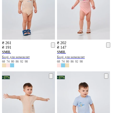
₴ 261
₴ 202
₴ 191
₴ 147
SMIL
SMIL
Боді для немовлят
Боді для немовлят
68
74
80
86
92
98
68
74
80
86
92
98
−27%
−27%