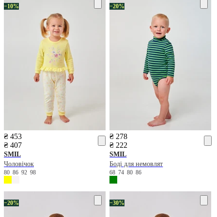
−10%
−20%
₴ 453
₴ 278
₴ 407
₴ 222
SMIL
SMIL
Чоловічок
Боді для немовлят
80
86
92
98
68
74
80
86
−20%
−30%