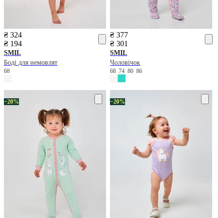
₴ 324
₴ 377
₴ 194
₴ 301
SMIL
SMIL
Боді для немовлят
Чоловічок
68
68
74
80
86
−20%
−20%