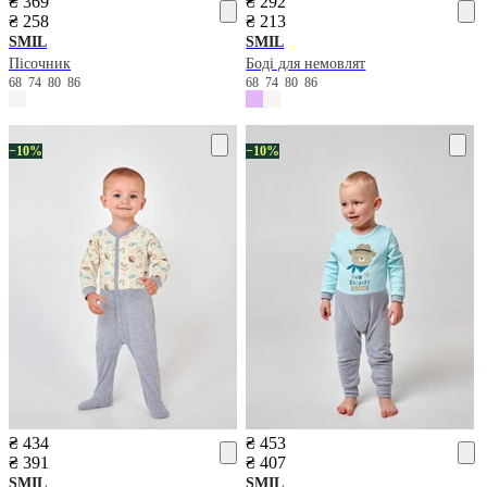
₴ 369
₴ 292
₴ 258
₴ 213
SMIL
SMIL
Пісочник
Боді для немовлят
68
74
80
86
68
74
80
86
−10%
−10%
₴ 434
₴ 453
₴ 391
₴ 407
SMIL
SMIL