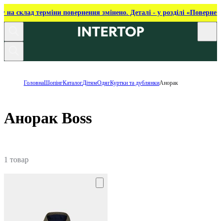
ку на склад терміни повернення змінено. Деталі - у розділі «Повернен
Головна
Шопінг
Каталог
Дітям
Одяг
Куртки та дублянки
Анорак
Анорак Boss
1 товар