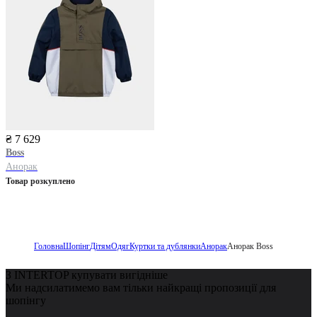
₴ 7 629
Boss
Анорак
Товар розкуплено
Головна
Шопінг
Дітям
Одяг
Куртки та дублянки
Анорак
Анорак Boss
З INTERTOP купувати вигідніше
Ми надсилатимемо вам тільки найкращі пропозиції для
шопінгу