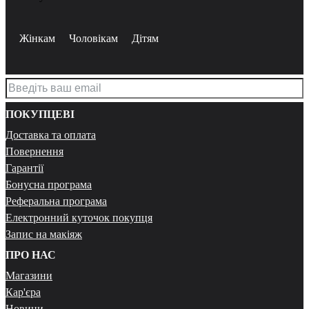
Жінкам
Чоловікам
Дітям
ПОКУПЦЕВІ
Доставка та оплата
Повернення
Гарантії
Бонусна програма
Реферальна програма
Електронний куточок покупця
Запис на макіяж
ПРО НАС
Магазини
Кар'єра
Новини