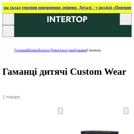
ку на склад терміни повернення змінено. Деталі - у розділі «Повернен
Головна
Шопінг
Каталог
Дітям
Аксесуари
Гаманці
Гаманець
Гаманці дитячі Custom Wear
2 товари