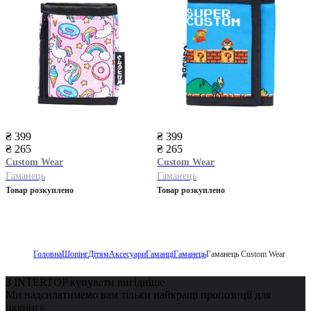
₴ 399
₴ 399
₴ 265
₴ 265
Custom Wear
Custom Wear
Гаманець
Гаманець
Товар розкуплено
Товар розкуплено
Головна
Шопінг
Дітям
Аксесуари
Гаманці
Гаманець
Гаманець Custom Wear
З INTERTOP купувати вигідніше
Ми надсилатимемо вам тільки найкращі пропозиції для
шопінгу