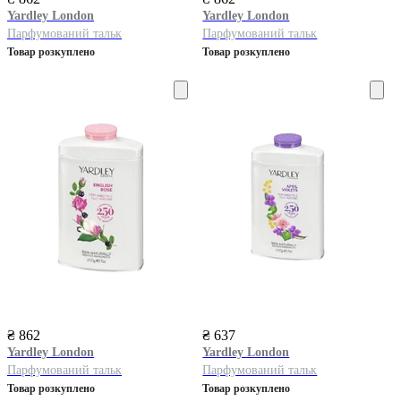
Yardley London
Yardley London
Парфумований тальк
Парфумований тальк
Товар розкуплено
Товар розкуплено
₴ 862
₴ 637
Yardley London
Yardley London
Парфумований тальк
Парфумований тальк
Товар розкуплено
Товар розкуплено