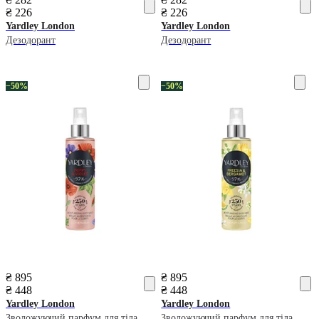
₴ 226
₴ 226
Yardley London
Yardley London
Дезодорант
Дезодорант
−50%
−50%
₴ 895
₴ 895
₴ 448
₴ 448
Yardley London
Yardley London
Зволожуючий парфум для тіла
Зволожуючий парфум для тіла