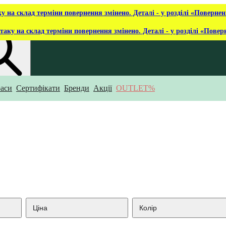
ку на склад терміни повернення змінено. Деталі - у розділі «Повернен
таку на склад терміни повернення змінено. Деталі - у розділі «Повер
аси
Сертифікати
Бренди
Акції
OUTLET%
укаєш?
Ціна
Колір