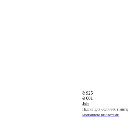
₴ 925
₴ 601
Jole
Пілінг для обличчя з миг
молочною кислотами