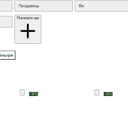
нця
Продавець
Вік
Показати ще
фільтри
−35%
−35%