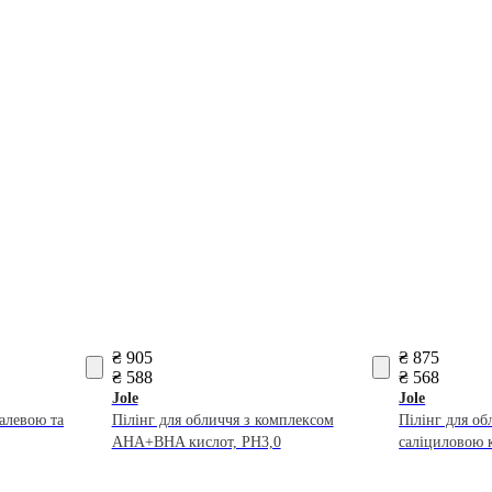
₴ 905
₴ 875
₴ 588
₴ 568
Jole
Jole
далевою та
Пілінг для обличчя з комплексом
Пілінг для об
AHA+BHA кислот, РН3,0
саліциловою 