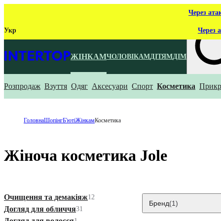
Через ата
Укр
Через а
ЖІНКАМ
ЧОЛОВІКАМ
ДІТЯМ
ДІМ
Розпродаж
Взуття
Одяг
Аксесуари
Спорт
Косметика
Прикр
Що ти ш
Головна
Шопінг
Б'юті
Жінкам
Косметика
Жіноча косметика Jole
Очищення та демакіяж
12
Бренд
(1)
Догляд для обличчя
31
Догляд для волосся
1