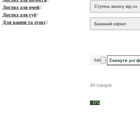
Ступінь захису від со
Догляд для очей
2
Догляд для губ
1
Для ванни та душу
2
Бажаний ефект
Jole
Скинути усі 
49 товарів
−35%