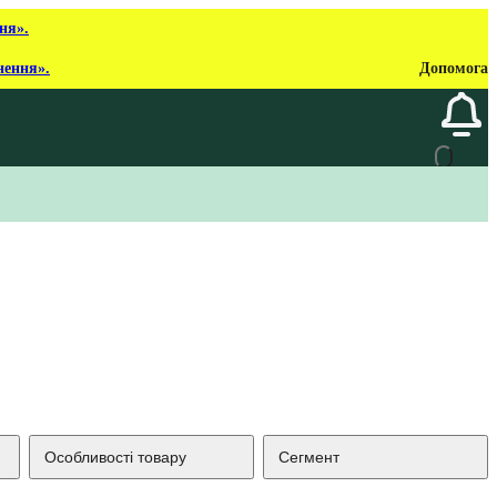
ня».
нення».
Допомога
Особливості товару
Сегмент