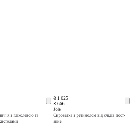
₴ 1 025
₴ 666
Jole
личчя з гліколевою та
Сироватка з ретинолом від слідів пост-
кистолами
акне