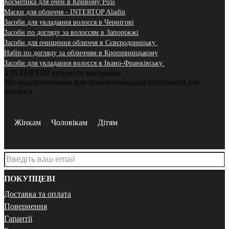
Косметика для очей в Кривому Розі
Маски для обличчя - INTERTOP Aladin
Засоби для укладання волосся в Чернігові
Засоби по догляду за волоссям в Запоріжжі
Засоби для очищення обличчя в Сєвєродонецьку
Набір по догляду за обличчям в Кропивницькому
Засоби для укладання волосся в Івано-Франківську
З INTERTOP купувати вигідніше
Ми надсилатимемо вам тільки найкращі пропозиції для
шопінгу
Жінкам
Чоловікам
Дітям
ПОКУПЦЕВІ
Доставка та оплата
Повернення
Гарантії