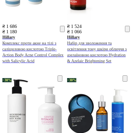
₴ 1 686
₴ 1 524
₴ 1 180
₴ 1 066
Hillary
Hillary
Комплекс проти акне на тілі з
Набір для зволоження та
саліциловою кислотою Triple-
освітлення тону шкіри обличчя з
Action Body Acne Control Complex
азелаїновою кислотою Hydration
with Salicylic Acid
& Azelaic Brightening Set
−30%
−30%