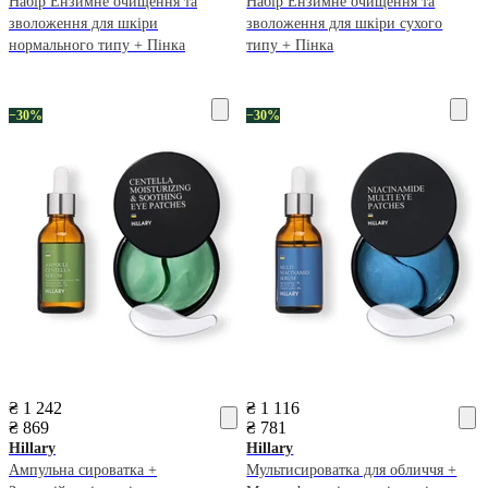
Набір Ензимне очищення та
Набір Ензимне очищення та
зволоження для шкіри
зволоження для шкіри сухого
нормального типу + Пінка
типу + Пінка
−30%
−30%
₴ 1 242
₴ 1 116
₴ 869
₴ 781
Hillary
Hillary
Ампульна сироватка +
Мультисироватка для обличчя +