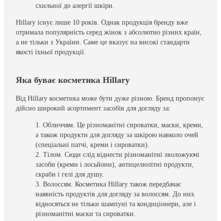
схильної до алергії шкіри.
Hillary існує лише 10 років. Однак продукція бренду вже
отримала популярність серед жінок з абсолютно різних країн,
а не тільки з України. Саме це вказує на високі стандарти
якості їхньої продукції.
Яка буває косметика Hillary
Від Hillary косметика може бути дуже різною. Бренд пропонує
дійсно широкий асортимент засобів для догляду за:
Обличчям. Це різноманітні сироватки, маски, креми,
а також продукти для догляду за шкірою навколо очей
(спеціальні патчі, креми і сироватки).
Тілом. Сюди слід віднести різноманітні зволожуючі
засоби (креми і лосьйони), антицелюлітні продукти,
скраби і гелі для душу.
Волоссям. Косметика Hillary також передбачає
наявність продуктів для догляду за волоссям. До них
відносяться не тільки шампуні та кондиціонери, але і
різноманітні маски та сироватки.