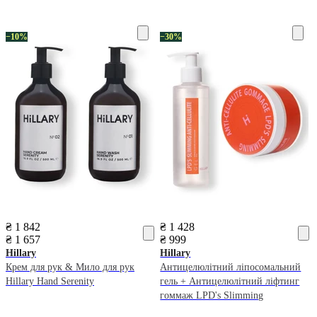
−10%
−30%
₴ 1 842
₴ 1 428
₴ 1 657
₴ 999
Hillary
Hillary
Крем для рук & Мило для рук
Антицелюлітний ліпосомальний
Hillary Hand Serenity
гель + Антицелюлітний ліфтинг
гоммаж LPD's Slimming