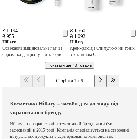
₴ 1 194
₴ 1 560
₴ 955
₴ 1 092
Hillary
Hillary
Освіжаючі зміцнювальні патчі і
Крем-флюїд і Стимулюючий тонік
сироватка для росту вій та брів
з вітаміном С
Показати ще
48 товарів
Сторінка 1 з 6
Косметика Hillary – засоби для догляду від
українського бренду
Hillary – це український косметичний бренд, який був
заснований в 2015 році. Компанія спеціалізується на створенні
натуральних продуктів з сертифікованих компонентів.