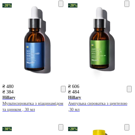
−20%
−20%
₴ 480
₴ 606
₴ 384
₴ 484
Hillary
Hillary
Мультисироватка з ніацинамідом
Ампульна сироватка з центелою
та цинком , 30 мл
,30 мл
−30%
−20%