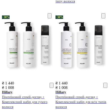
типу волосся
−30%
−30%
₴ 1 440
₴ 1 440
₴ 1 008
₴ 1 008
Hillary
Hillary
Протеїновий спрей-догляд +
Протеїновий спрей-догляд +
Комплексний набір для сухого
Комплексний набір для всіх типів
волосся
волосся