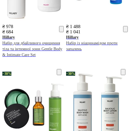
₴ 978
₴ 1 488
₴ 684
₴ 1 041
Hillary
Hillary
Набір для дбайливого очищення
Набір із ніацинамідом проти
тіла та інтимної зони Gentle Body
запалень
& Intimate Care Set
−30%
−30%