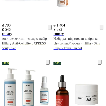
₴ 780
₴ 1 404
₴ 546
₴ 982
Hillary
Hillary
Антицелюлітний експрес набір
Набір для підготовки шкіри та
Hillary Anti-Cellulite EXPRESS
рівномірної засмаги Hillary Skin
Sculpt Set
Prep & Even Tan Set
−30%
−30%