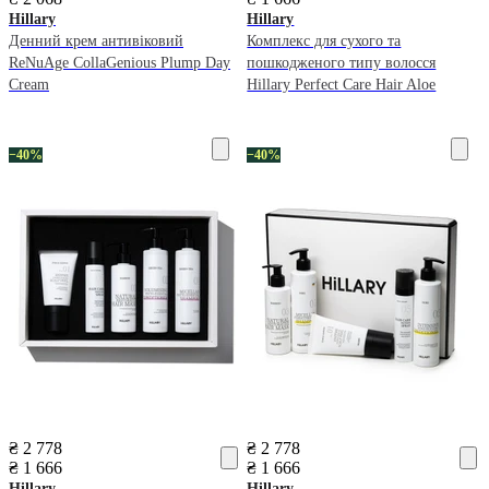
Hillary
Hillary
Денний крем антивіковий
Комплекс для сухого та
ReNuAge CollaGenious Plump Day
пошкодженого типу волосся
Cream
Hillary Perfect Care Hair Aloe
−40%
−40%
₴ 2 778
₴ 2 778
₴ 1 666
₴ 1 666
Hillary
Hillary