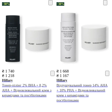
−30%
−30%
₴ 1 740
₴ 1 668
₴ 1 218
₴ 1 167
Hillary
Hillary
Тонер-пілінг 2% ВHA + 8,2%
Відлущувальний тонер 14% AHA
AНА + Відновлювальний крем з
+ 10% PНА + Відновлювальний
керамідами та постбіотиками
крем з керамідами та
постбіотиками