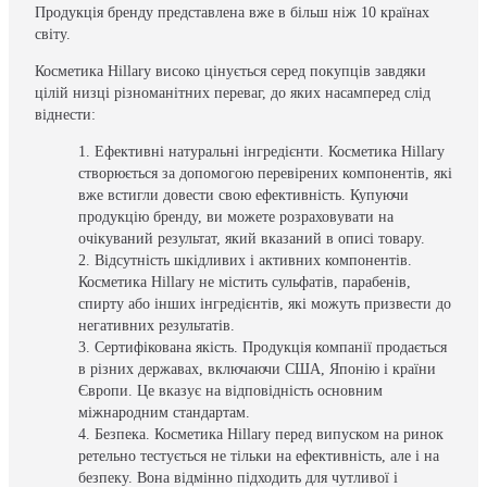
Продукція бренду представлена вже в більш ніж 10 країнах
світу.
Косметика Hillary високо цінується серед покупців завдяки
цілій низці різноманітних переваг, до яких насамперед слід
віднести:
Ефективні натуральні інгредієнти. Косметика Hillary
створюється за допомогою перевірених компонентів, які
вже встигли довести свою ефективність. Купуючи
продукцію бренду, ви можете розраховувати на
очікуваний результат, який вказаний в описі товару.
Відсутність шкідливих і активних компонентів.
Косметика Hillary не містить сульфатів, парабенів,
спирту або інших інгредієнтів, які можуть призвести до
негативних результатів.
Сертифікована якість. Продукція компанії продається
в різних державах, включаючи США, Японію і країни
Європи. Це вказує на відповідність основним
міжнародним стандартам.
Безпека. Косметика Hillary перед випуском на ринок
ретельно тестується не тільки на ефективність, але і на
безпеку. Вона відмінно підходить для чутливої і