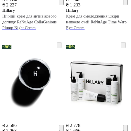
₴ 2 227
₴ 1 233
Hillary
Hillary
Нічний крем для антивікового
Крем для омолодження шкіри
догляду ReNuAge CollaGenious
навколо очей ReNuAge Time Warp
Plump Night Cream
Eye Cream
−20%
−40%
₴ 2 586
₴ 2 778
₴ 2 068
₴ 1 666