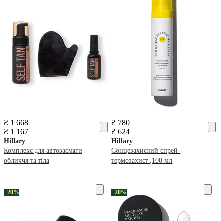
₴ 1 668
₴ 780
₴ 1 167
₴ 624
Hillary
Hillary
Комплекс для автозасмаги
Сонцезахисний спрей-
обличчя та тіла
термозахист ,100 мл
−20%
−20%