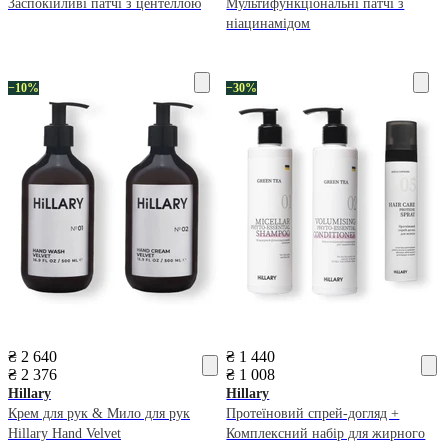
Заспокійливі патчі з центеллою
Мультифункціональні патчі з
ніацинамідом
−10%
−30%
₴ 2 640
₴ 1 440
₴ 2 376
₴ 1 008
Hillary
Hillary
Крем для рук & Мило для рук
Протеїновий спрей-догляд +
Hillary Hand Velvet
Комплексний набір для жирного