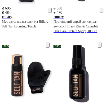
₴ 606
₴ 588
₴ 484
₴ 470
Hillary
Hillary
Мус-автозасмага для тіла Hillary
Протеїновий спрей-догляд для
Self Tan Bronzing Touch
волосся Hillary Rise & Cannabis
Hair Care Protein Spray, 100 мл
−20%
−20%