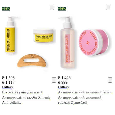
−30%
−30%
₴ 1 596
₴ 1 428
₴ 1 117
₴ 999
Hillary
Hillary
Шкребок гуаша для тіла +
Антицелюлітний ензимний гель +
Антицелюлітні засоби Хimenia
Антицелюлітний ензимний
Anti-cellulite
гоммаж Zymo Cell