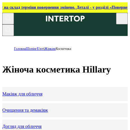
ку на склад терміни повернення змінено. Деталі - у розділі «Повернен
Головна
Шопінг
Б'юті
Жінкам
Косметика
Жіноча косметика Hillary
Макіяж для обличчя
Очищення та демакіяж
Догляд для обличчя