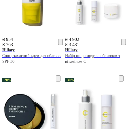
₴ 954
₴ 4 902
₴ 763
₴ 3 431
Hillary
Hillary
Сонцезахисний крем для обличчя
Набір по догляду за обличчям з
SPF 30
вітаміном С
−20%
−30%