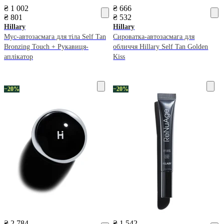
₴ 1 002
₴ 666
₴ 801
₴ 532
Hillary
Hillary
Мус-автозасмага для тіла Self Tan
Сироватка-автозасмага для
Bronzing Touch + Рукавиця-
обличчя Hillary Self Tan Golden
аплікатор
Kiss
−20%
−20%
₴ 2 784
₴ 1 542