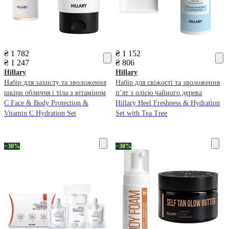
₴ 1 782
₴ 1 152
₴ 1 247
₴ 806
Hillary
Hillary
Набір для захисту та зволоження
Набір для свіжості та зволоження
шкіри обличчя і тіла з вітаміном
п’ят з олією чайного дерева
С Face & Body Protection &
Hillary Heel Freshness & Hydration
Vitamin C Hydration Set
Set with Tea Tree
−30%
−30%