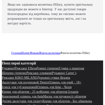
Якщо вас зацікавила косметика Hillary, купити оригінальну
продукцію ви можете в Intertop. У нас доступні товари
безпосередньо від виробника, тому ви сміливо можете
розраховувати не тільки на оригінальну якість, але і на
вигідну вартість.
Головна
Шопінг
Жінкам
Жіноча косметика
Жіноча косметика Hillary
Популярні категорії
Рукавиці
Рюкзаки Elbrus
Ремені гірчичні
Сумки з принтом
Шопери гірчичні
Рюкзаки оливкові
Рукавиці Carter’s
Рюкзаки KIKO MILANO
Дорожні сумки Regatta
Аксесуари для подорожей Demix
Олівець для очей - 18+
Блиск для губ кораловий
Олівець для брів - Чехія
Креми для обличчя - 25 мл
Креми для обличчя Іспанія
Коричневий олівець для брів
Маски для пружності обличчя
Дитячі аксесуари для спорту
Креми для обличчя - Без обмежень