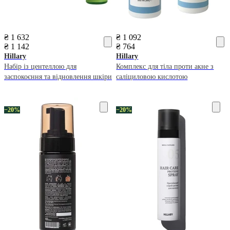
₴ 1 632
₴ 1 092
₴ 1 142
₴ 764
Hillary
Hillary
Набір із центеллою для
Комплекс для тіла проти акне з
заспокоєння та відновлення шкіри
саліциловою кислотою
−20%
−20%