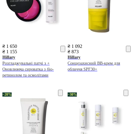
₴ 1 650
₴ 1 092
₴ 1 155
₴ 873
Hillary
Hillary
Розгладжувальні патчі з +
Сонцезахисний BB-крем для
Оновлююча сироватка з біо-
обличчя SPF30+
ретинолом та осмолітами
−20%
−30%