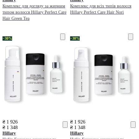
Комплекс для догляду за жирним
Комплекс для всіх типів волосся
типом волосся Hillary Perfect Care
Hillary Perfect Care Hair Nori
Hair Green Tea
−30%
−30%
₴ 1 926
₴ 1 926
₴ 1 348
₴ 1 348
Hillary
Hillary