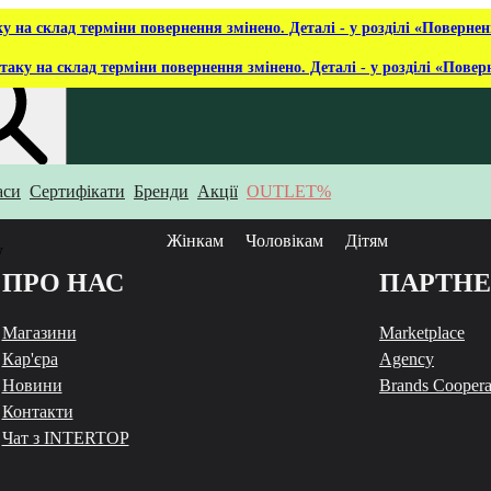
ку на склад терміни повернення змінено. Деталі - у розділі «Повернен
таку на склад терміни повернення змінено. Деталі - у розділі «Повер
аси
Сертифікати
Бренди
Акції
OUTLET%
укаєш?
Жінкам
Чоловікам
Дітям
у
ПРО НАС
ПАРТН
Магазини
Marketplace
Кар'єра
Agency
Новини
Brands Coopera
Контакти
Чат з INTERTOP