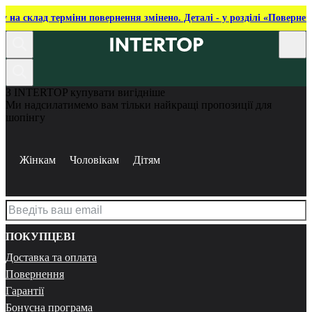
ку на склад терміни повернення змінено. Деталі - у розділі «Повернен
З INTERTOP купувати вигідніше
Ми надсилатимемо вам тільки найкращі пропозиції для
шопінгу
Жінкам
Чоловікам
Дітям
ПОКУПЦЕВІ
Доставка та оплата
Повернення
Гарантії
Бонусна програма