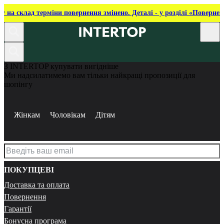
ку на склад терміни повернення змінено. Деталі - у розділі «Повернен
З INTERTOP купувати вигідніше
Ми надсилатимемо вам тільки найкращі пропозиції для
шопінгу
Жінкам
Чоловікам
Дітям
ПОКУПЦЕВІ
Доставка та оплата
Повернення
Гарантії
Бонусна програма