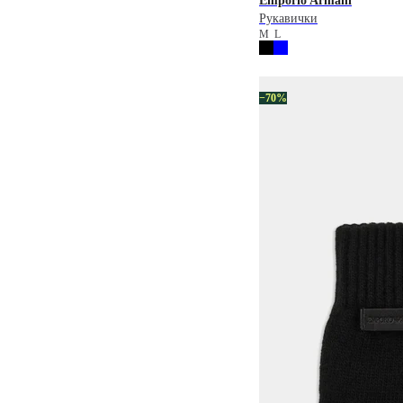
Emporio Armani
Рукавички
M
L
−70%