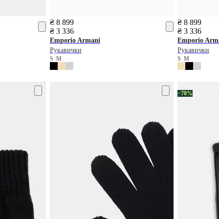
₴ 8 899
₴ 8 899
₴ 3 336
₴ 3 336
Emporio Armani
Emporio Arm
Рукавички
Рукавички
S
M
S
M
−70%