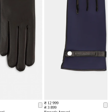
₴ 12 999
₴ 3 899