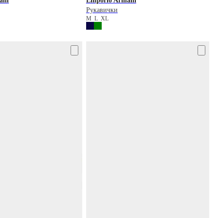
ani
Emporio Armani
Рукавички
M
L
XL