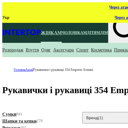
Через ата
Укр
Через а
ЖІНКАМ
ЧОЛОВІКАМ
ДІТЯМ
ДІМ
Розпродаж
Взуття
Одяг
Аксесуари
Спорт
Косметика
Прикр
Що ти ш
Головна
Акції
Рукавички і рукавиці 354 Emporio Armani
Рукавички і рукавиці 354 Emp
Сумки
841
Бренд
(1)
Шапки та кепки
279
Рюкзаки
107