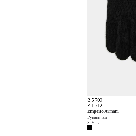
₴ 5 709
₴ 1 712
Emporio Armani
Рукавички
S
M
L