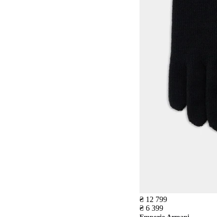
₴ 12 799
₴ 6 399