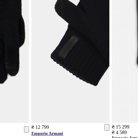
₴ 15 299
₴ 12 799
₴ 4 589
Emporio Armani