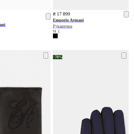
₴ 17 899
Emporio Armani
ani
Рукавички
M
L
−70%