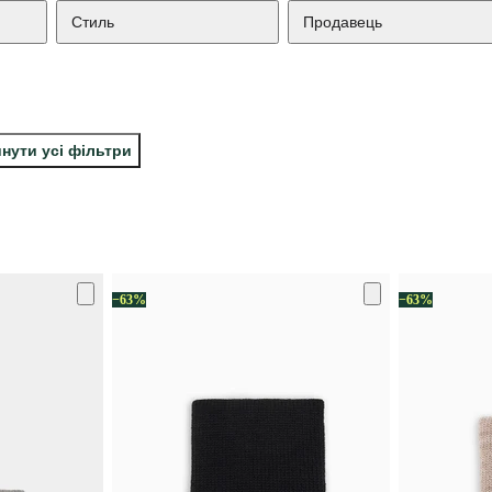
Стиль
Продавець
нути усі фільтри
−63%
−63%