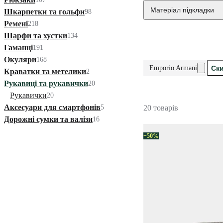
Матеріал підкладки
Шкарпетки та гольфи
98
Ремені
218
Шарфи та хустки
134
Гаманці
191
Окуляри
168
Emporio Armani
Ски
Краватки та метелики
2
Рукавиці та рукавички
20
Рукавички
20
Аксесуари для смартфонів
5
20 товарів
Дорожні сумки та валізи
16
−50%