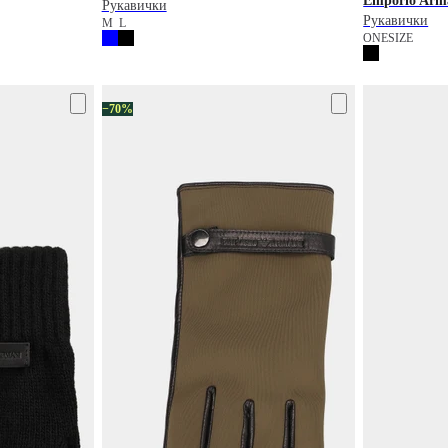
Emporio Arm
Рукавички
Рукавички
M
L
ONESIZE
−70%