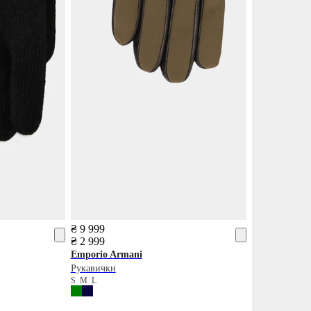
₴ 9 999
₴ 2 999
Emporio Armani
Рукавички
S
M
L