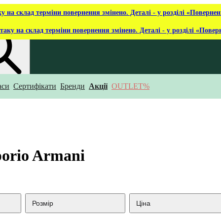
ку на склад терміни повернення змінено. Деталі - у розділі «Повернен
таку на склад терміни повернення змінено. Деталі - у розділі «Повер
аси
Сертифікати
Бренди
Акції
OUTLET%
укаєш?
orio Armani
Розмір
Ціна