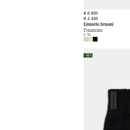
₴ 8 899
₴ 4 449
Emporio Armani
Рукавички
S
M
−50%