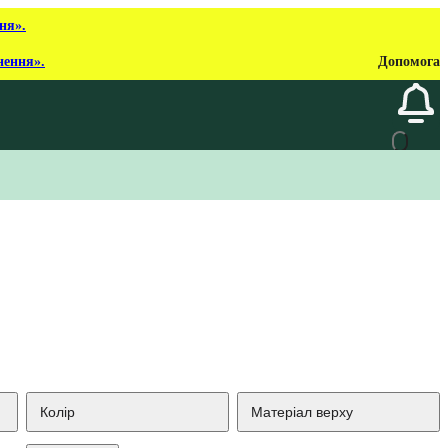
ня».
нення».
Допомога
Колір
Матеріал верху