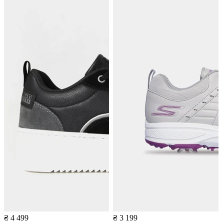
₴ 4 499
₴ 3 199