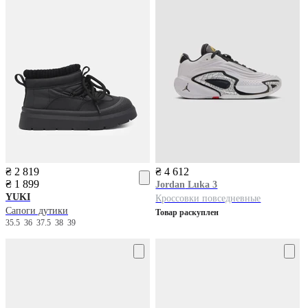
₴ 2 819
₴ 4 612
₴ 1 899
Jordan
Luka 3
YUKI
Кроссовки повседневные
Сапоги дутики
Товар раскуплен
35.5
36
37.5
38
39