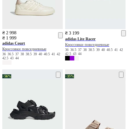
₴ 2 998
₴ 3 199
₴ 1 999
adidas
Lite Racer
adidas
Court
Кроссовки повседневные
Кроссовки повседневные
36
36.5
37
38
38.5
39
40
40.5
41
42
42.5
43
44
36
36.5
37
38
38.5
39
40
40.5
41
42
42.5
43
44
−56%
−35%