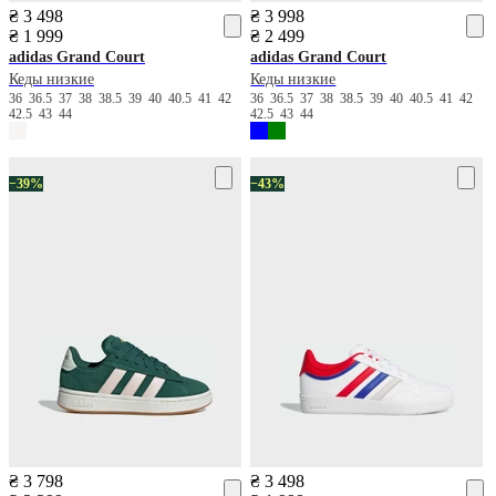
₴ 3 498
₴ 3 998
₴ 1 999
₴ 2 499
adidas
Grand Court
adidas
Grand Court
Кеды низкие
Кеды низкие
36
36.5
37
38
38.5
39
40
40.5
41
42
36
36.5
37
38
38.5
39
40
40.5
41
42
42.5
43
44
42.5
43
44
−39%
−43%
₴ 3 798
₴ 3 498