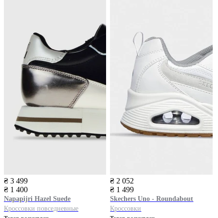
₴ 3 499
₴ 2 052
₴ 1 400
₴ 1 499
Napapijri
Hazel Suede
Skechers
Uno - Roundabout
Кроссовки повседневные
Кроссовки