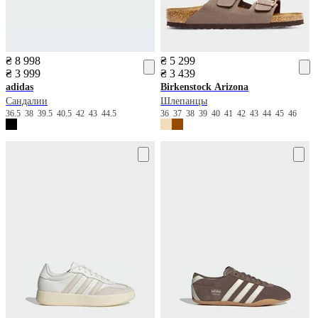
₴ 8 998
₴ 5 299
₴ 3 999
₴ 3 439
adidas
Birkenstock
Arizona
Сандалии
Шлепанцы
36.5
38
39.5
40.5
42
43
44.5
36
37
38
39
40
41
42
43
44
45
46