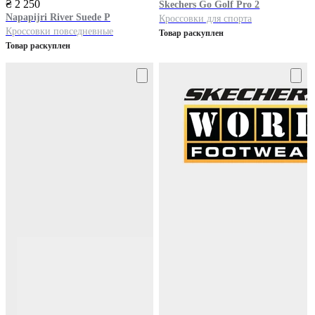
₴ 2 250
Skechers
Go Golf Pro 2
Napapijri
River Suede P
Кроссовки для спорта
Кроссовки повседневные
Товар раскуплен
Товар раскуплен