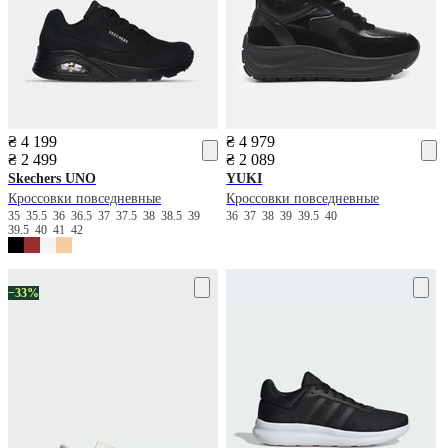
₴ 4 199
₴ 4 979
₴ 2 499
₴ 2 089
Skechers
UNO
YUKI
Кроссовки повседневные
Кроссовки повседневные
35
35.5
36
36.5
37
37.5
38
38.5
39
36
37
38
39
39.5
40
39.5
40
41
42
−33%