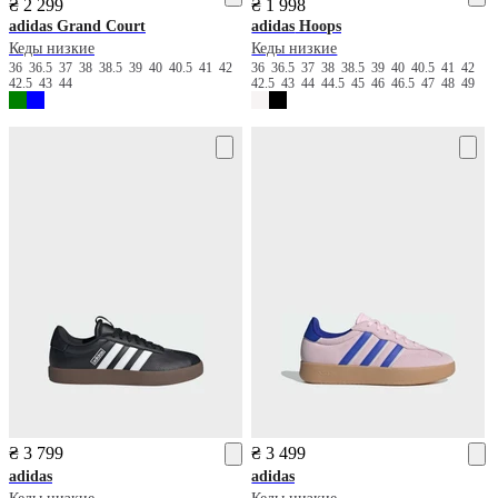
₴ 2 299
₴ 1 998
adidas
Grand Court
adidas
Hoops
Кеды низкие
Кеды низкие
36
36.5
37
38
38.5
39
40
40.5
41
42
36
36.5
37
38
38.5
39
40
40.5
41
42
42.5
43
44
42.5
43
44
44.5
45
46
46.5
47
48
49
₴ 3 799
₴ 3 499
adidas
adidas