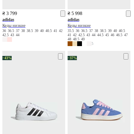
₴ 3 799
₴ 5 998
adidas
adidas
Кеды низкие
Кеды низкие
36
36.5
37
38
38.5
39
40
40.5
41
42
35.5
36
36.5
37
38
38.5
39
40
40.5
42.5
43
44
41
42
42.5
43
44
44.5
45
46
46.5
47
48
48.5
49
5
−43%
−37%