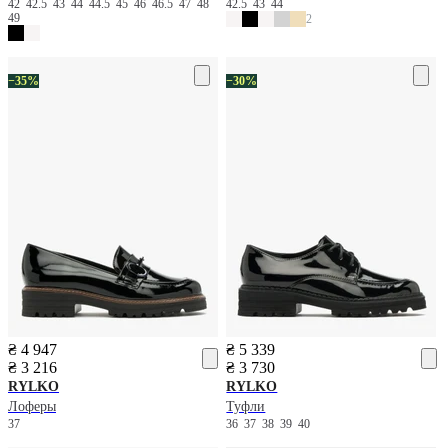
42
42.5
43
44
44.5
45
46
46.5
47
48
42.5
43
44
49
2
−35%
−30%
₴ 4 947
₴ 5 339
₴ 3 216
₴ 3 730
RYLKO
RYLKO
Лоферы
Туфли
37
36
37
38
39
40