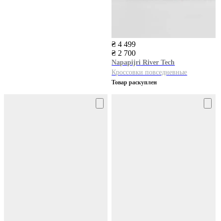
₴ 4 499
₴ 2 700
Napapijri
River Tech
Кроссовки повседневные
Товар раскуплен