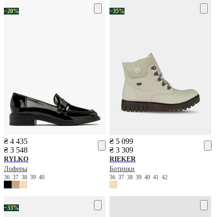
−20%
−35%
₴ 4 435
₴ 5 099
₴ 3 548
₴ 3 309
RYLKO
RIEKER
Лоферы
Ботинки
36
37
38
39
40
36
37
38
39
40
41
42
−33%