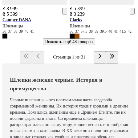
₴ 8 999
₴ 5 399
₴ 5 399
₴ 3 239
Camper
DANA
Clarks
Шлепанцы
Шлепанцы
36
37
38
39
40
41
36
37
37.5
38
39
39.5
40
41
41.5
42
Показать ещё
48 товаров
Страница 1 из 31
Шлепки женские черные. История и
преимущества
Черные шлепанцы – это неотъемлемая часть гардероба
современной женщины. Их история уходит корнями в древние
времена. Появились шлепанцы еще в Древнем Египте, где их
носили фараоны и знать. Со временем шлепанцы
распространились по всему миру, видоизменяясь и приобретая
новые формы и материалы. В XX веке они стали популярными
в западных странах как удобная и практичная обувь для