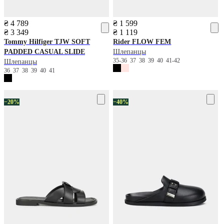
₴ 4 789
₴ 1 599
₴ 3 349
₴ 1 119
Tommy Hilfiger
TJW SOFT
Rider
FLOW FEM
PADDED CASUAL SLIDE
Шлепанцы
35-36
37
38
39
40
41-42
Шлепанцы
36
37
38
39
40
41
−20%
−40%