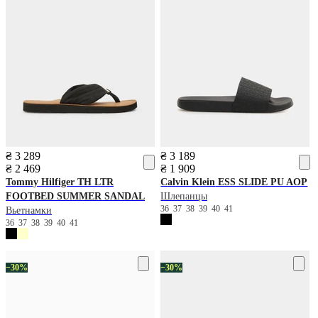
₴ 3 289
₴ 3 189
₴ 2 469
₴ 1 909
Tommy Hilfiger
TH LTR
Calvin Klein
ESS SLIDE PU AOP
FOOTBED SUMMER SANDAL
Шлепанцы
36
37
38
39
40
41
Вьетнамки
36
37
38
39
40
41
−30%
−30%