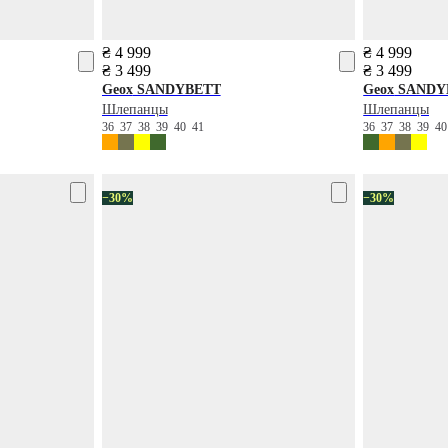
₴ 4 999
₴ 4 999
₴ 3 499
₴ 3 499
Geox
SANDYBETT
Geox
SANDY
Шлепанцы
Шлепанцы
36
37
38
39
40
41
36
37
38
39
4
−30%
−30%