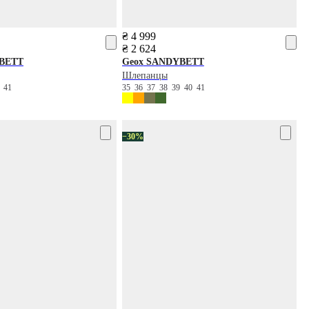
₴ 4 999
₴ 2 624
BETT
Geox
SANDYBETT
Шлепанцы
0
41
35
36
37
38
39
40
41
−30%