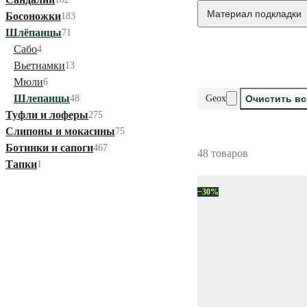
Материал подкладки
Босоножки
183
Шлёпанцы
71
Сабо
4
Вьетнамки
13
Мюли
6
Шлепанцы
48
Geox
Очистить в
Туфли и лоферы
275
Слипоны и мокасины
75
Ботинки и сапоги
467
48 товаров
Тапки
1
−30%