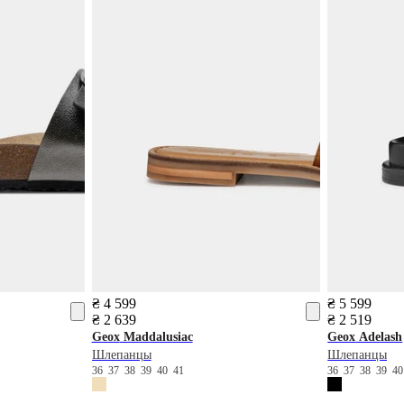
₴ 4 599
₴ 5 599
₴ 2 639
₴ 2 519
Geox
Maddalusiac
Geox
Adelash
Шлепанцы
Шлепанцы
36
37
38
39
40
41
36
37
38
39
4