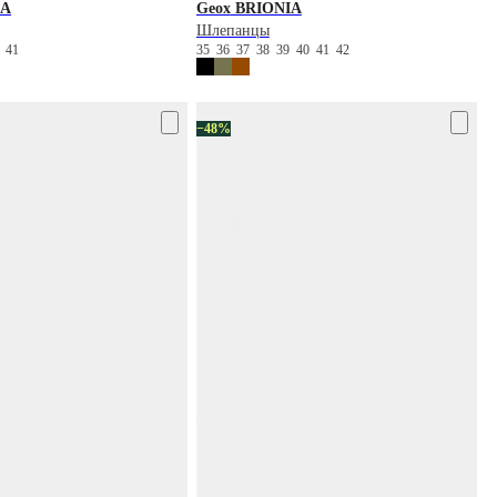
IA
Geox
BRIONIA
Шлепанцы
0
41
35
36
37
38
39
40
41
42
−48%