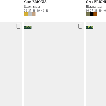
Geox
BRIONIA
Geox
BRION
Шлепанцы
Шлепанцы
36
37
38
39
40
41
36
37
38
39
4
−43%
−55%