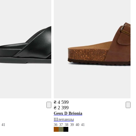
₴ 4 599
₴ 2 399
Geox
D Brionia
Шлепанцы
0
41
36
37
38
39
40
41