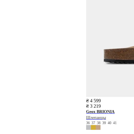
₴ 4 599
₴ 3 219
Geox
BRIONIA
Шлепанцы
36
37
38
39
40
41