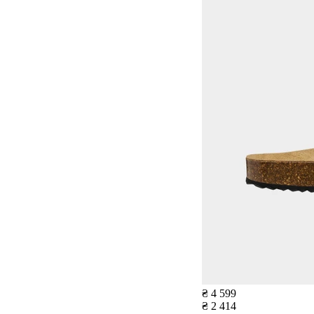
₴ 4 599
₴ 2 414