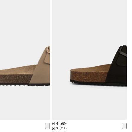
₴ 4 599
₴ 3 219