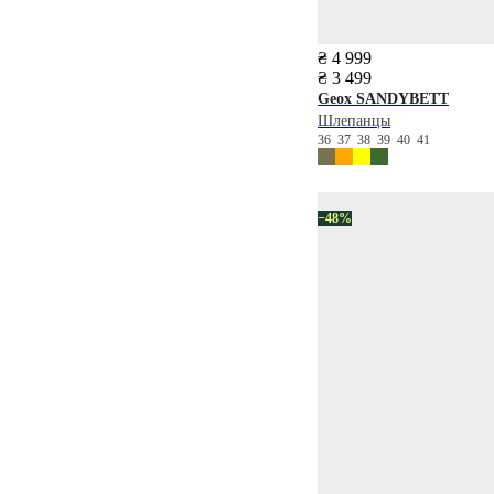
₴ 4 999
₴ 3 499
Geox
SANDYBETT
Шлепанцы
36
37
38
39
40
41
−48%