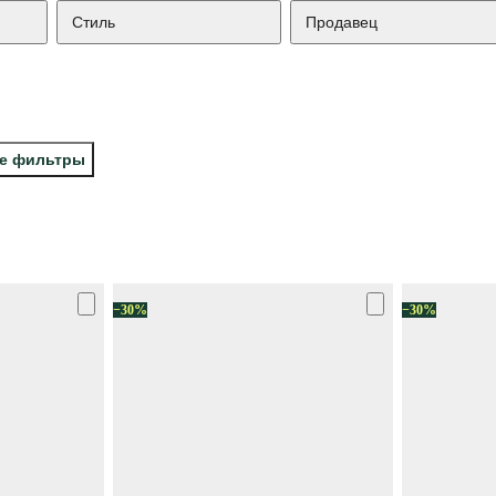
Стиль
Продавец
се фильтры
−30%
−30%