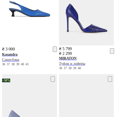
₴ 5 799
₴ 3 000
₴ 2 299
Kasandra
MIRATON
Слингбэки
Туфли и лоферы
36
37
38
39
40
41
36
37
38
39
40
−50%