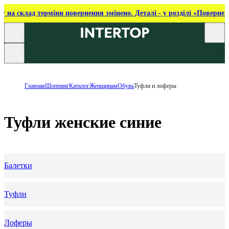
ку на склад терміни повернення змінено. Деталі - у розділі «Повернен
Главная
Шоппинг
Каталог
Женщинам
Обувь
Туфли и лоферы
Туфли женские синие
Балетки
Туфли
Лоферы