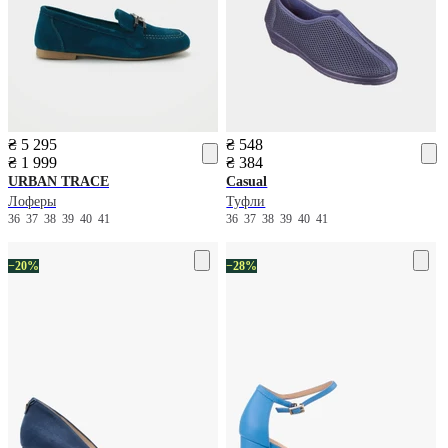
₴ 5 295
₴ 548
₴ 1 999
₴ 384
URBAN TRACE
Casual
Лоферы
Туфли
36
37
38
39
40
41
36
37
38
39
40
41
−20%
−28%