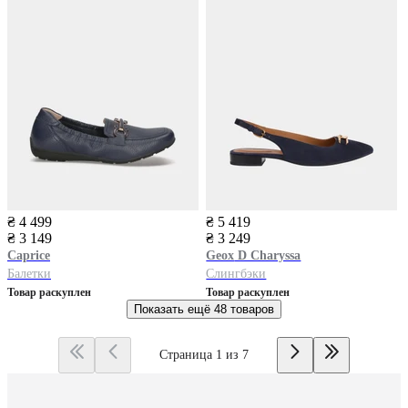
₴ 4 499
₴ 5 419
₴ 3 149
₴ 3 249
Caprice
Geox
D Charyssa
Балетки
Слингбэки
Товар раскуплен
Товар раскуплен
Показать ещё
48 товаров
Страница 1 из 7