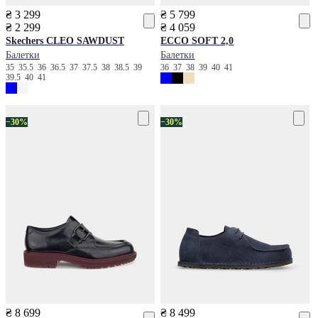
₴ 3 299
₴ 5 799
₴ 2 299
₴ 4 059
Skechers
CLEO SAWDUST
ECCO
SOFT 2,0
Балетки
Балетки
35
35.5
36
36.5
37
37.5
38
38.5
39
36
37
38
39
40
41
39.5
40
41
−30%
−30%
₴ 8 699
₴ 8 499