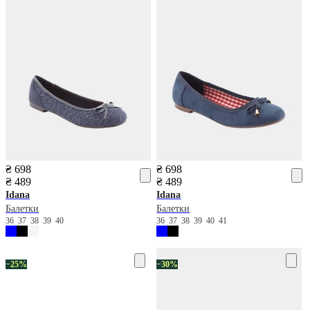
₴ 698
₴ 698
₴ 489
₴ 489
Idana
Idana
Балетки
Балетки
36
37
38
39
40
36
37
38
39
40
41
−25%
−30%