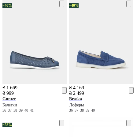
−40%
−40%
₴ 1 669
₴ 4 169
₴ 999
₴ 2 499
Gunter
Braska
Балетки
Лоферы
36
37
38
39
40
41
36
37
38
39
40
−58%