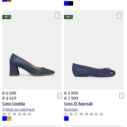
−40%
−40%
₴ 6 699
₴ 4 999
₴ 4 019
₴ 2 999
Geox
Giselda
Geox
D Annytah
Туфли на каблуках
Балетки
36
37
38
39
40
41
35
36
37
38
39
40
41
42