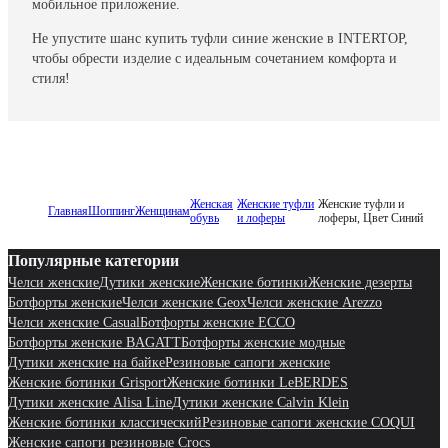
мобильное приложение.
Не упустите шанс купить туфли синие женские в INTERTOP,
чтобы обрести изделие с идеальным сочетанием комфорта и
стиля!
Женская
Женские туфли
Женские туфли и
Главная
Шоппинг
Женщинам
обувь
и лоферы
лоферы, Цвет Синий
Популярные категории
Челси женские
Дутики женские
Женские ботинки
Женские дезерты
Ботфорты женские
Челси женские Geox
Челси женские Arezzo
Челси женские Casual
Ботфорты женские ECCO
Ботфорты женские BAGATT
Ботфорты женские модные
Дутики женские на байке
Резиновые сапоги женские
Женские ботинки Grisport
Женские ботинки LeBERDES
Дутики женские Alisa Line
Дутики женские Calvin Klein
Женские ботинки классический
Резиновые сапоги женские COQUI
Женские сапоги резиновые Crocs