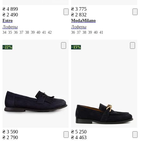
₴ 4 899
₴ 3 775
₴ 2 490
₴ 2 832
Estro
ModaMilano
Лоферы
Лоферы
34
35
36
37
38
39
40
41
42
36
37
38
39
40
41
−22%
−15%
₴ 3 590
₴ 5 250
₴ 2 790
₴ 4 463