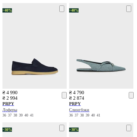
−40%
−40%
₴ 4 990
₴ 4 790
₴ 2 994
₴ 2 874
PRPY
PRPY
Лоферы
Слингбэки
36
37
38
39
40
41
36
37
38
39
40
41
−30%
−30%