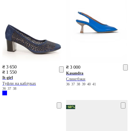
₴ 3 650
₴ 3 000
₴ 1 550
Kasandra
It-girl
Слингбэки
Туфли на каблуках
36
37
38
39
40
41
36
37
38
−60%