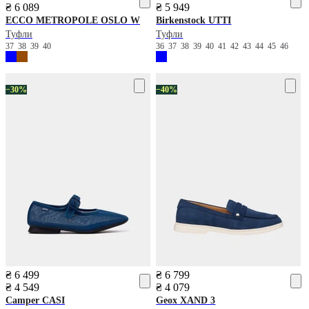
₴ 6 089
₴ 5 949
ECCO
METROPOLE OSLO W
Birkenstock
UTTI
Туфли
Туфли
37
38
39
40
36
37
38
39
40
41
42
43
44
45
46
−30%
−40%
₴ 6 499
₴ 6 799
₴ 4 549
₴ 4 079
Camper
CASI
Geox
XAND 3