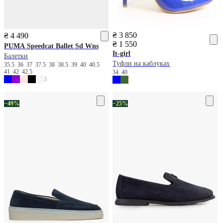
₴ 3 850
₴ 4 490
₴ 1 550
PUMA
Speedcat Ballet Sd Wns
It-girl
Балетки
Туфли на каблуках
35.5
36
37
37.5
38
38.5
39
40
40.5
41
42
42.5
34
40
3
−49%
−25%