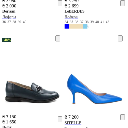
₴ 2 980
₴ 3 750
₴ 2 090
₴ 2 699
Derisan
LeBERDES
Лоферы
Лоферы
36
37
38
39
40
34
35
36
37
38
39
40
41
42
6
−48%
₴ 3 150
₴ 7 200
₴ 1 650
SITELLE
It-girl