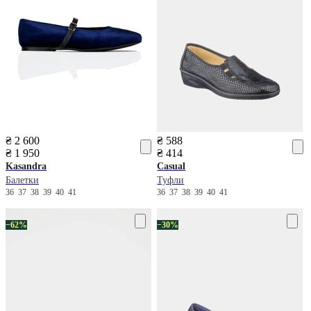
₴ 2 600
₴ 588
₴ 1 950
₴ 414
Kasandra
Casual
Балетки
Туфли
36
37
38
39
40
41
36
37
38
39
40
41
−62%
−30%