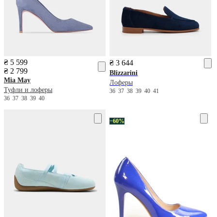
₴ 5 599
₴ 3 644
₴ 2 799
Blizzarini
Mia May
Лоферы
Туфли и лоферы
36
37
38
39
40
41
36
37
38
39
40
−60%