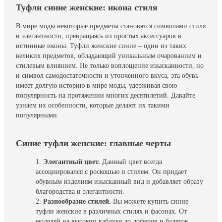
Туфли синие женские: икона стиля
В мире моды некоторые предметы становятся символами стиля
и элегантности, превращаясь из простых аксессуаров в
истинные иконы. Туфли женские синие – один из таких
великих предметов, обладающий уникальным очарованием и
стилевым влиянием. Не только воплощение изысканности, но
и символ самодостаточности и утонченного вкуса, эта обувь
имеет долгую историю в мире моды, удерживая свою
популярность на протяжении многих десятилетий. Давайте
узнаем их особенности, которые делают их такими
популярными.
Синие туфли женские: главные черты
Элегантный цвет.
Данный цвет всегда
ассоциировался с роскошью и стилем. Он придает
обувным изделиям изысканный вид и добавляет образу
благородства и элегантности.
Разнообразие стилей.
Вы можете купить синие
туфли женские в различных стилях и фасонах. От
моделей на высоком каблуке до лоферов и балеток,