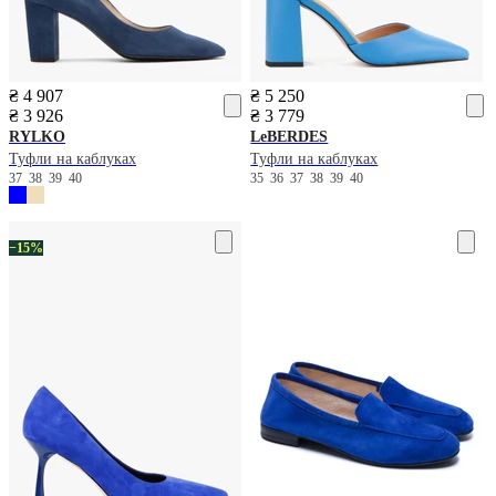
₴ 4 907
₴ 5 250
₴ 3 926
₴ 3 779
RYLKO
LeBERDES
Туфли на каблуках
Туфли на каблуках
37
38
39
40
35
36
37
38
39
40
−15%