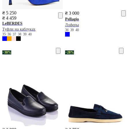
₴ 5 250
₴ 3 000
₴ 4 459
Pellagio
LeBERDES
Лоферы
Туфли на каблуках
36
39
40
35
36
37
38
39
40
−30%
−28%