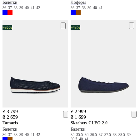
Балетки
Лоферы
36
37
38
39
40
41
42
36
37
38
39
40
41
−30%
−43%
₴ 3 799
₴ 2 999
₴ 2 659
₴ 1 699
Tamaris
Skechers
CLEO 2.0
Балетки
Балетки
36
37
38
39
40
41
42
35
35.5
36
36.5
37
37.5
38
38.5
39
39.5
40
41