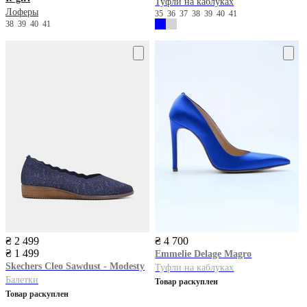
Туфли на каблуках
Лоферы
35
36
37
38
39
40
41
38
39
40
41
₴ 2 499
₴ 4 700
₴ 1 499
Emmelie Delage
Magro
Skechers
Cleo Sawdust - Modesty
Туфли на каблуках
Балетки
Товар раскуплен
Товар раскуплен