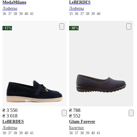
ModaMilano
LeBERDES
Лоферы
Лоферы
36
37
38
39
40
41
35
36
37
38
39
40
−15%
−30%
₴ 3 550
₴ 788
₴ 3 018
₴ 552
LeBERDES
Glam Forever
Лоферы
Балетки
36
37
38
39
40
41
36
37
38
39
40
41