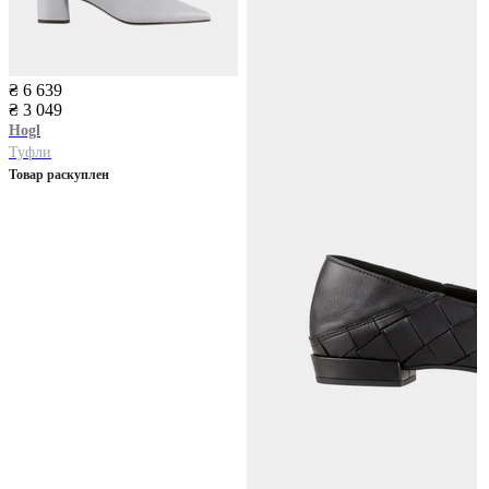
₴ 6 639
₴ 3 049
Hogl
Туфли
Товар раскуплен