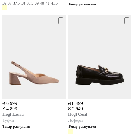
36
37
37.5
38
38.5
39
40
41
41.5
Товар раскуплен
₴ 6 999
₴ 8 499
₴ 4 899
₴ 5 949
Hogl
Laura
Hogl
Cecil
Туфли
Лоферы
Товар раскуплен
Товар раскуплен