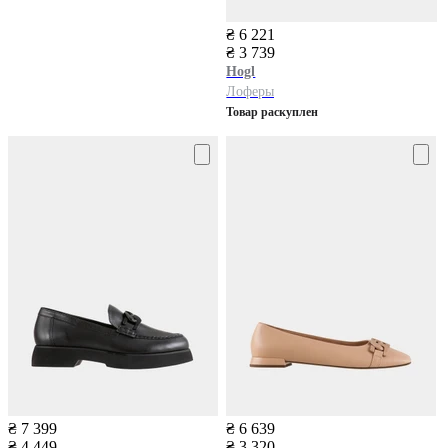
₴ 6 221
₴ 3 739
Hogl
Лоферы
Товар раскуплен
₴ 7 399
₴ 6 639
₴ 4 449
₴ 3 320