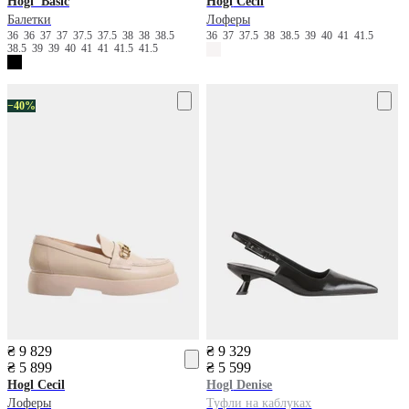
Hogl
Basic
Hogl
Cecil
Балетки
Лоферы
36
36
37
37
37.5
37.5
38
38
38.5
36
37
37.5
38
38.5
39
40
41
41.5
38.5
39
39
40
41
41
41.5
41.5
−40%
₴ 9 829
₴ 9 329
₴ 5 899
₴ 5 599
Hogl
Cecil
Hogl
Denise
Лоферы
Туфли на каблуках