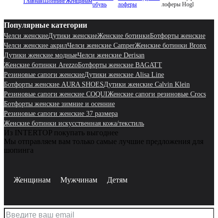
Главная
Шоппинг
Женщинам
обувь
лоферы
лоферы Hogl
Популярные категории
Челси женские
Дутики женские
Женские ботинки
Ботфорты женские
Челси женские акрил
Челси женские Camper
Женские ботинки Bronx
Дутики женские модные
Челси женские Derisan
Женские ботинки Arezzo
Ботфорты женские BAGATT
Резиновые сапоги женские
Дутики женские Alisa Line
Ботфорты женские AURA SHOES
Дутики женские Calvin Klein
Резиновые сапоги женские COQUI
Женские сапоги резиновые Crocs
Ботфорты женские зимние и осенние
Резиновые сапоги женские 37 размера
Женские ботинки искусственная кожа/текстиль
Из INTERTOP покупать выгоднее
Мы отправляем вам только самые лучшие предложения для
шопинга
Женщинам
Мужчинам
Детям