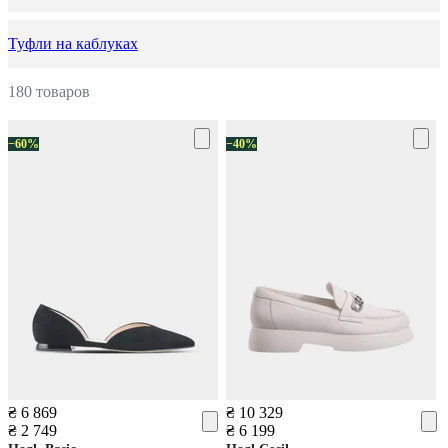
Туфли на каблуках
180 товаров
−60%
−40%
₴ 6 869
₴ 10 329
₴ 2 749
₴ 6 199