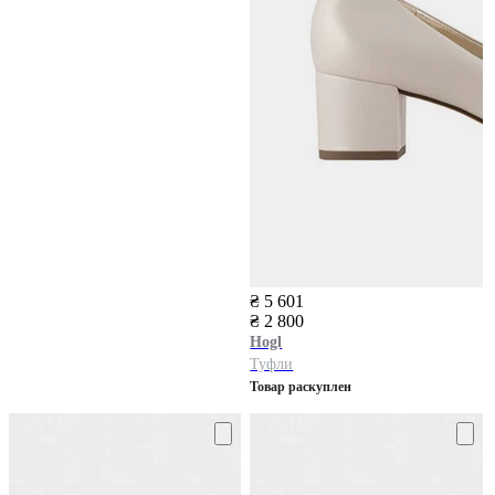
₴ 5 601
₴ 2 800
Hogl
Туфли
Товар раскуплен