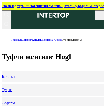
ку на склад терміни повернення змінено. Деталі - у розділі «Повернен
Главная
Шоппинг
Каталог
Женщинам
Обувь
Туфли и лоферы
Туфли женские Hogl
Балетки
Туфли
Лоферы