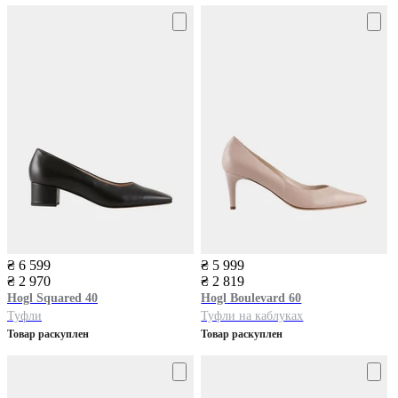
₴ 6 599
₴ 5 999
₴ 2 970
₴ 2 819
Hogl
Squared 40
Hogl
Boulevard 60
Туфли
Туфли на каблуках
Товар раскуплен
Товар раскуплен