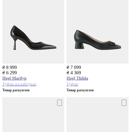
₴ 8 999
₴ 7 099
₴ 6 299
₴ 4 369
Hogl
Marilyn
Hogl
Thilda
Туфли на каблуках
Туфли
Товар раскуплен
Товар раскуплен