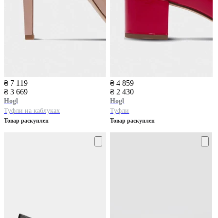
₴ 7 119
₴ 4 859
₴ 3 669
₴ 2 430
Hogl
Hogl
Туфли на каблуках
Туфли
Товар раскуплен
Товар раскуплен