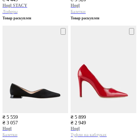
Hogl
STACY
Hogl
Лоферы
Балетки
Товар раскуплен
Товар раскуплен
₴ 5 559
₴ 5 899
₴ 3 057
₴ 2 949
Hogl
Hogl
Балетки
Туфли на каблуках