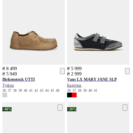
₴ 8 499
₴ 5 999
₴ 5 949
₴ 2 999
Birkenstock
UTTI
Vans
LX MARY JANE SLP
Туфли
Балетки
36
37
38
39
40
41
42
43
44
45
46
36
37
38
39
40
41
−40%
−20%