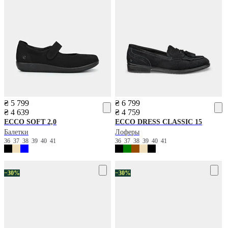
₴ 5 799
₴ 6 799
₴ 4 639
₴ 4 759
ECCO
SOFT 2,0
ECCO
DRESS CLASSIC 15
Балетки
Лоферы
36
37
38
39
40
41
36
37
38
39
40
41
−30%
−30%