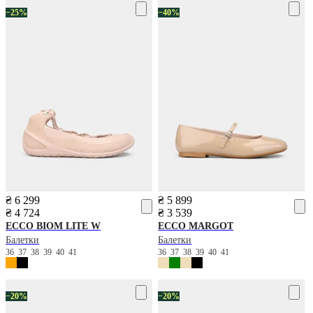
−25%
−40%
₴ 6 299
₴ 5 899
₴ 4 724
₴ 3 539
ECCO
BIOM LITE W
ECCO
MARGOT
Балетки
Балетки
36
37
38
39
40
41
36
37
38
39
40
41
−20%
−20%