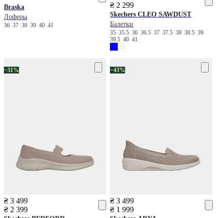
₴ 2 299
Braska
Skechers
CLEO SAWDUST
Лоферы
Балетки
36
37
38
39
40
41
35
35.5
36
36.5
37
37.5
38
38.5
39
39.5
40
41
−31%
−43%
₴ 3 499
₴ 3 499
₴ 2 399
₴ 1 999