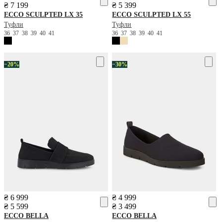
₴ 7 199
₴ 5 399
ECCO
SCULPTED LX 35
ECCO
SCULPTED LX 55
Туфли
Туфли
36
37
38
39
40
41
36
37
38
39
40
41
−20%
−30%
₴ 6 999
₴ 4 999
₴ 5 599
₴ 3 499
ECCO
BELLA
ECCO
BELLA