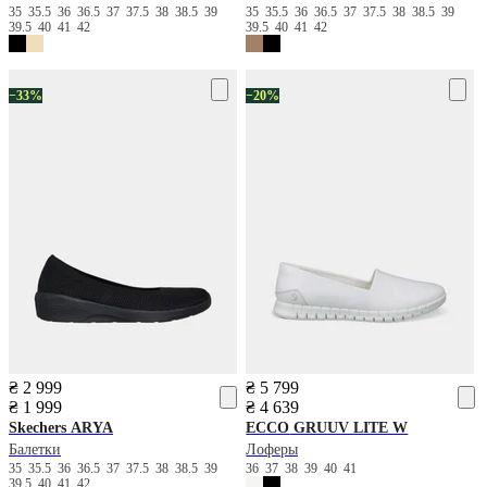
35
35.5
36
36.5
37
37.5
38
38.5
39
35
35.5
36
36.5
37
37.5
38
38.5
39
39.5
40
41
42
39.5
40
41
42
−33%
−20%
₴ 2 999
₴ 5 799
₴ 1 999
₴ 4 639
Skechers
ARYA
ECCO
GRUUV LITE W
Балетки
Лоферы
35
35.5
36
36.5
37
37.5
38
38.5
39
36
37
38
39
40
41
39.5
40
41
42