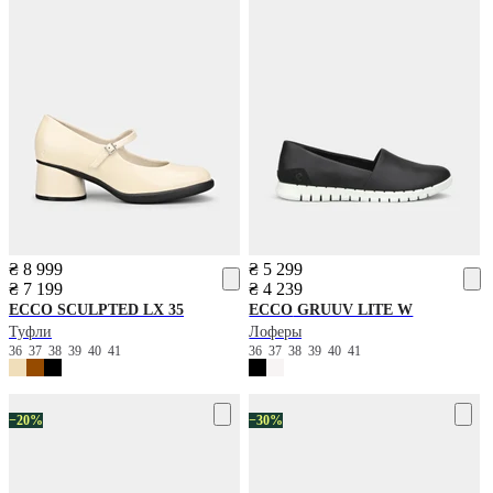
₴ 8 999
₴ 5 299
₴ 7 199
₴ 4 239
ECCO
SCULPTED LX 35
ECCO
GRUUV LITE W
Туфли
Лоферы
36
37
38
39
40
41
36
37
38
39
40
41
−20%
−30%