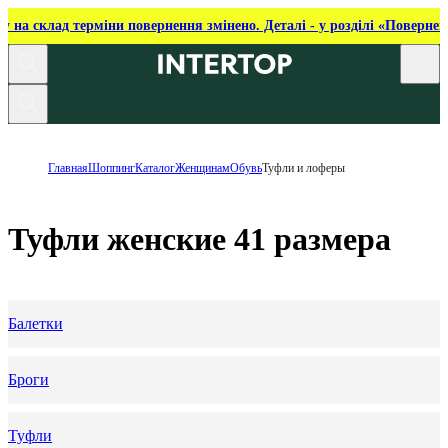
ку на склад терміни повернення змінено. Деталі - у розділі «Повернен
Главная
Шоппинг
Каталог
Женщинам
Обувь
Туфли и лоферы
Туфли женские 41 размера
Балетки
Броги
Туфли