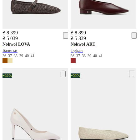
₴ 8 399
₴ 8 899
₴ 5 039
₴ 5 339
Nokwol
LOVA
Nokwol
ART
Балетки
Туфли
36
37
38
39
40
41
36
37
38
39
40
41
−55%
−55%