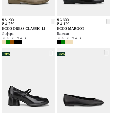
₴ 6 799
₴ 5 899
₴ 4 759
₴ 4 129
ECCO
DRESS CLASSIC 15
ECCO
MARGOT
Лоферы
Балетки
36
37
38
39
40
41
36
37
38
39
40
41
−30%
−25%