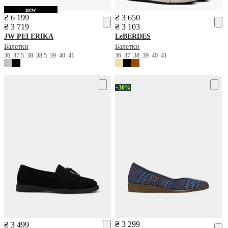
new
₴ 6 199
₴ 3 650
₴ 3 719
₴ 3 103
JW PEI
ERIKA
LeBERDES
Балетки
Балетки
36
37.5
38
38.5
39
40
41
36
37
38
39
40
41
−30%
₴ 3 299
₴ 3 499