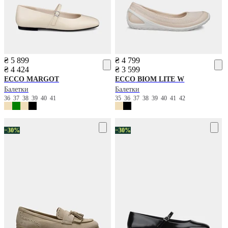
₴ 5 899
₴ 4 799
₴ 4 424
₴ 3 599
ECCO
MARGOT
ECCO
BIOM LITE W
Балетки
Балетки
36
37
38
39
40
41
35
36
37
38
39
40
41
42
−30%
−30%