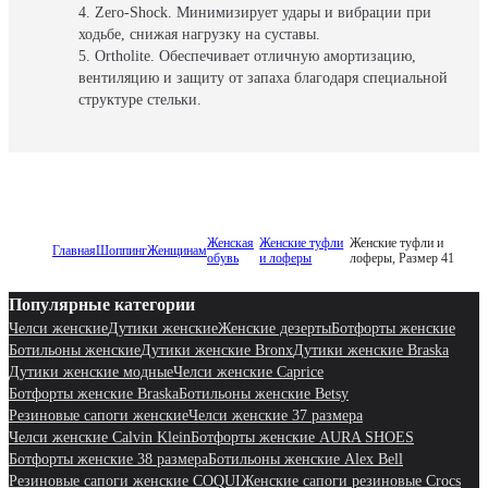
Zero-Shock. Минимизирует удары и вибрации при
ходьбе, снижая нагрузку на суставы.
Ortholite. Обеспечивает отличную амортизацию,
вентиляцию и защиту от запаха благодаря специальной
структуре стельки.
Женская
Женские туфли
Женские туфли и
Главная
Шоппинг
Женщинам
обувь
и лоферы
лоферы, Размер 41
Популярные категории
Челси женские
Дутики женские
Женские дезерты
Ботфорты женские
Ботильоны женские
Дутики женские Bronx
Дутики женские Braska
Дутики женские модные
Челси женские Caprice
Ботфорты женские Braska
Ботильоны женские Betsy
Резиновые сапоги женские
Челси женские 37 размера
Челси женские Calvin Klein
Ботфорты женские AURA SHOES
Ботфорты женские 38 размера
Ботильоны женские Alex Bell
Резиновые сапоги женские COQUI
Женские сапоги резиновые Crocs