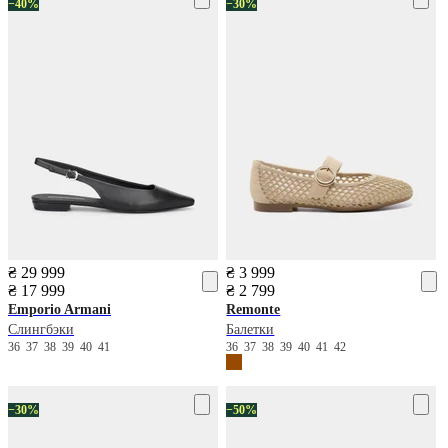
−40%
−30%
₴ 29 999
₴ 3 999
₴ 17 999
₴ 2 799
Emporio Armani
Remonte
Слингбэки
Балетки
36
37
38
39
40
41
36
37
38
39
40
41
42
−30%
−50%