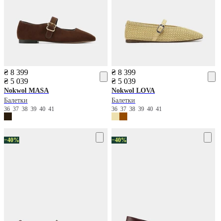
₴ 8 399
₴ 8 399
₴ 5 039
₴ 5 039
Nokwol
MASA
Nokwol
LOVA
Балетки
Балетки
36
37
38
39
40
41
36
37
38
39
40
41
−40%
−40%