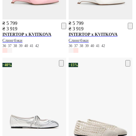
₴ 5 799
₴ 5 799
₴ 3 919
₴ 3 919
INTERTOP x KVITKOVA
INTERTOP x KVITKOVA
Слингбэки
Слингбэки
36
37
38
39
40
41
42
36
37
38
39
40
41
42
−40%
−15%