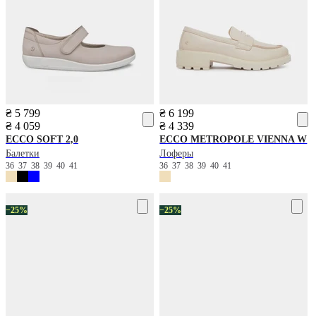
₴ 5 799
₴ 6 199
₴ 4 059
₴ 4 339
ECCO
SOFT 2,0
ECCO
METROPOLE VIENNA W
Балетки
Лоферы
36
37
38
39
40
41
36
37
38
39
40
41
−25%
−25%