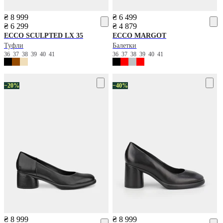
₴ 8 999
₴ 6 499
₴ 6 299
₴ 4 879
ECCO
SCULPTED LX 35
ECCO
MARGOT
Туфли
Балетки
36
37
38
39
40
41
36
37
38
39
40
41
−20%
−40%
₴ 8 999
₴ 8 999