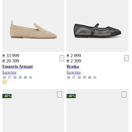
₴ 33 999
₴ 2 999
₴ 20 399
₴ 2 399
Emporio Armani
Braska
Балетки
Балетки
36
37
38
39
40
41
36
37
38
39
40
41
−40%
−40%