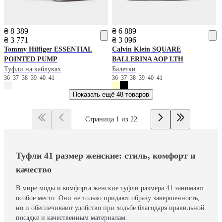
₴ 8 389
₴ 6 889
₴ 3 771
₴ 3 096
Tommy Hilfiger
ESSENTIAL
Calvin Klein
SQUARE
POINTED PUMP
BALLERINA AOP LTH
Туфли на каблуках
Балетки
36
37
38
39
40
41
36
37
38
39
40
41
Показать ещё
48 товаров
Страница 1 из 22
Туфли 41 размер женские: стиль, комфорт и
качество
В мире моды и комфорта женские туфли размера 41 занимают
особое место. Они не только придают образу завершенность,
но и обеспечивают удобство при ходьбе благодаря правильной
посадке и качественным материалам.