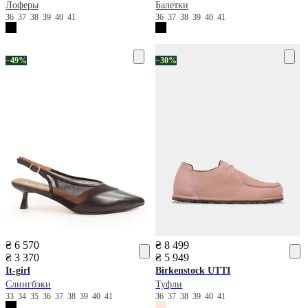
Лоферы
Балетки
36
37
38
39
40
41
36
37
38
39
40
41
−49%
−30%
₴ 6 570
₴ 8 499
₴ 3 370
₴ 5 949
It-girl
Birkenstock
UTTI
Слингбэки
Туфли
33
34
35
36
37
38
39
40
41
36
37
38
39
40
41