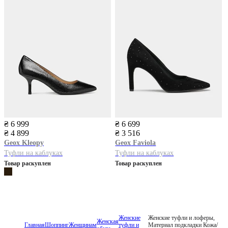
₴ 6 999
₴ 6 699
₴ 4 899
₴ 3 516
Geox
Kleopy
Geox
Faviola
Туфли на каблуках
Туфли на каблуках
Товар раскуплен
Товар раскуплен
Женские
Женские туфли и лоферы,
Женская
Главная
Шоппинг
Женщинам
туфли и
Материал подкладки Кожа/