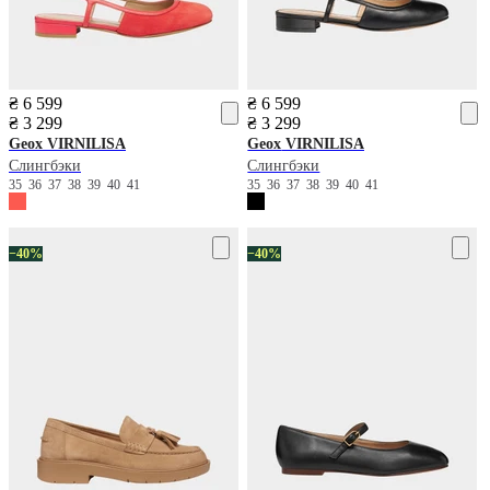
₴ 6 599
₴ 6 599
₴ 3 299
₴ 3 299
Geox
VIRNILISA
Geox
VIRNILISA
Слингбэки
Слингбэки
35
36
37
38
39
40
41
35
36
37
38
39
40
41
−40%
−40%