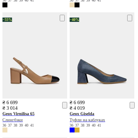
36
37
38
39
40
41
36
37
38
39
40
41
−55%
−40%
₴ 6 699
₴ 6 699
₴ 3 014
₴ 4 019
Geox
Virnilisa 65
Geox
Giselda
Слингбэки
Туфли на каблуках
36
37
38
39
40
41
36
37
38
39
40
41