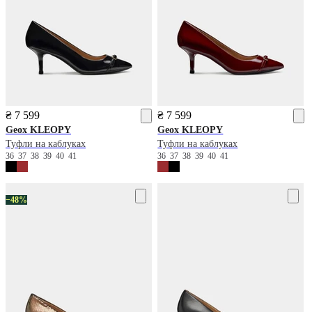
₴ 7 599
₴ 7 599
Geox
KLEOPY
Geox
KLEOPY
Туфли на каблуках
Туфли на каблуках
36
37
38
39
40
41
36
37
38
39
40
41
−48%