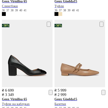
Geox
Virnilisa 65
Geox
Giselda15
Слингбэки
Туфли
36
37
38
39
40
41
36
37
38
39
40
41
−50%
−50%
₴ 6 699
₴ 5 999
₴ 3 349
₴ 2 999
Geox
Virnilisa 65
Geox
Giselda15
Туфли на каблуках
Балетки