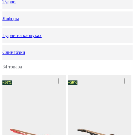
Туфли
Лоферы
Туфли на каблуках
Слингбэки
34 товара
−50%
−50%