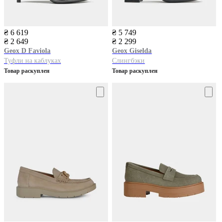
₴ 6 619
₴ 5 749
₴ 2 649
₴ 2 299
Geox
D Faviola
Geox
Giselda
Туфли на каблуках
Слингбэки
Товар раскуплен
Товар раскуплен