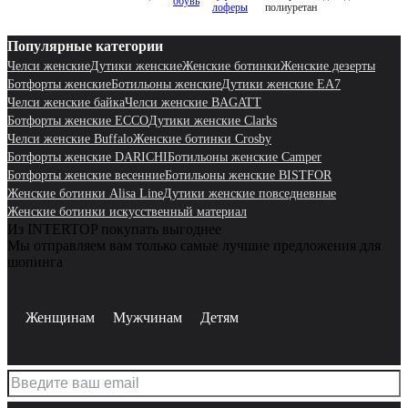
обувь
лоферы
полиуретан
Популярные категории
Челси женские
Дутики женские
Женские ботинки
Женские дезерты
Ботфорты женские
Ботильоны женские
Дутики женские EA7
Челси женские байка
Челси женские BAGATT
Ботфорты женские ECCO
Дутики женские Clarks
Челси женские Buffalo
Женские ботинки Crosby
Ботфорты женские DARICHI
Ботильоны женские Camper
Ботфорты женские весенние
Ботильоны женские BISTFOR
Женские ботинки Alisa Line
Дутики женские повседневные
Женские ботинки искусственный материал
Из INTERTOP покупать выгоднее
Мы отправляем вам только самые лучшие предложения для
шопинга
Женщинам
Мужчинам
Детям