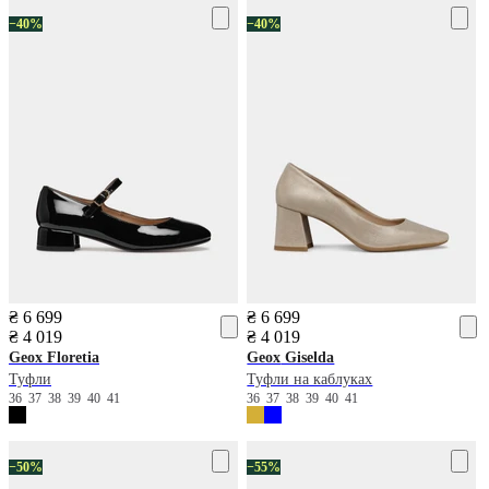
−40%
−40%
₴ 6 699
₴ 6 699
₴ 4 019
₴ 4 019
Geox
Floretia
Geox
Giselda
Туфли
Туфли на каблуках
36
37
38
39
40
41
36
37
38
39
40
41
−50%
−55%