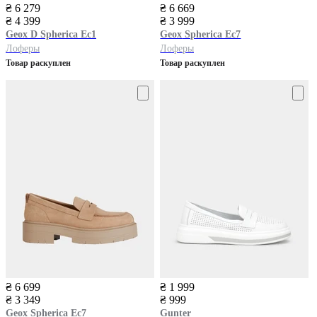
₴ 6 279
₴ 6 669
₴ 4 399
₴ 3 999
Geox
D Spherica Ec1
Geox
Spherica Ec7
Лоферы
Лоферы
Товар раскуплен
Товар раскуплен
₴ 6 699
₴ 1 999
₴ 3 349
₴ 999
Geox
Spherica Ec7
Gunter