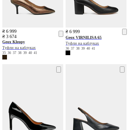
₴ 6 999
₴ 6 999
₴ 3 674
Geox
VIRNILISA 65
Geox
Kleopy
Туфли на каблуках
Туфли на каблуках
36
37
38
39
40
41
35
36
37
38
39
40
41