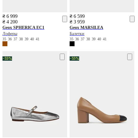
₴ 6 999
₴ 6 599
₴ 4 200
₴ 3 959
Geox
SPHERICA EC1
Geox
MARSILEA
Лоферы
Балетки
35
36
37
38
39
40
41
35
36
37
38
39
40
41
−55%
−55%