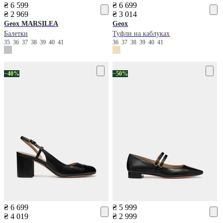
₴ 6 599
₴ 6 699
₴ 2 969
₴ 3 014
Geox
MARSILEA
Geox
Балетки
Туфли на каблуках
35
36
37
38
39
40
41
36
37
38
39
40
41
−40%
−50%
₴ 6 699
₴ 5 999
₴ 4 019
₴ 2 999