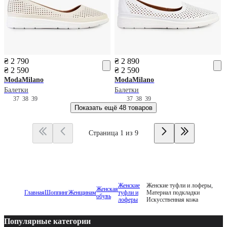
₴ 2 790
₴ 2 890
₴ 2 590
₴ 2 590
ModaMilano
ModaMilano
Балетки
Балетки
37
38
39
37
38
39
Показать ещё
48 товаров
Страница 1 из 9
Женские
Женские туфли и лоферы,
Женская
Главная
Шоппинг
Женщинам
туфли и
Материал подкладки
обувь
лоферы
Искусственная кожа
Популярные категории