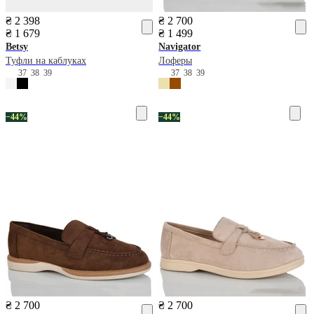
₴ 2 398
₴ 2 700
₴ 1 679
₴ 1 499
Betsy
Navigator
Туфли на каблуках
Лоферы
37
38
39
37
38
39
−44%
−44%
₴ 2 700
₴ 2 700