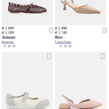
₴ 1 699
₴ 2 498
₴ 1 189
₴ 1 749
Attizzare
Betsy
Балетки
Слингбэки
37
38
39
37
38
39