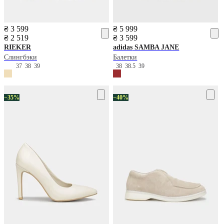
₴ 3 599
₴ 5 999
₴ 2 519
₴ 3 599
RIEKER
adidas
SAMBA JANE
Слингбэки
Балетки
37
38
39
38
38.5
39
−35%
−40%