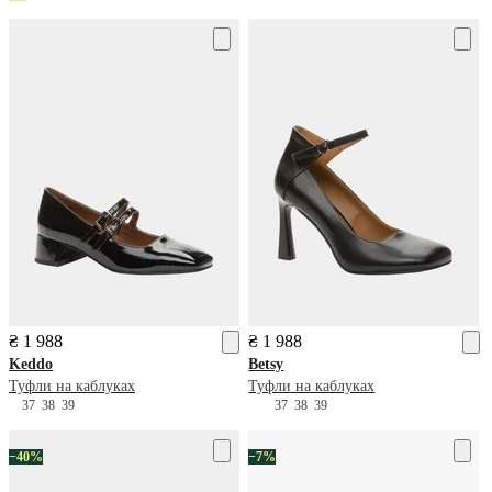
₴ 1 988
₴ 1 988
Keddo
Betsy
Туфли на каблуках
Туфли на каблуках
37
38
39
37
38
39
−40%
−7%