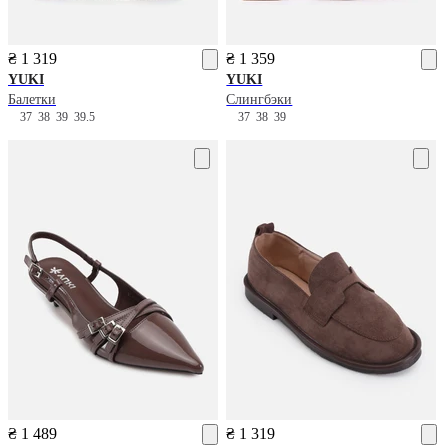
₴ 1 319
₴ 1 359
YUKI
YUKI
Балетки
Слингбэки
37
38
39
39.5
37
38
39
₴ 1 489
₴ 1 319