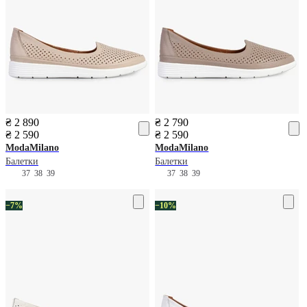
₴ 2 890
₴ 2 790
₴ 2 590
₴ 2 590
ModaMilano
ModaMilano
Балетки
Балетки
37
38
39
37
38
39
−7%
−10%