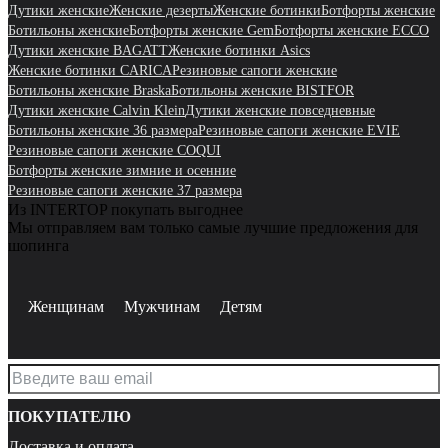
Дутики женские
Женские дезерты
Женские ботинки
Ботфорты женские
Ботильоны женские
Ботфорты женские Gem
Ботфорты женские ECCO
Дутики женские BAGATT
Женские ботинки Asics
Женские ботинки CARICA
Резиновые сапоги женские
Ботильоны женские Braska
Ботильоны женские BISTFOR
Дутики женские Calvin Klein
Дутики женские повседневные
Ботильоны женские 36 размера
Резиновые сапоги женские EVIE
Резиновые сапоги женские COQUI
Ботфорты женские зимние и осенние
Резиновые сапоги женские 37 размера
Из INTERTOP покупать выгоднее
Мы отправляем вам только самые лучшие предложения для
шопинга
Женщинам
Мужчинам
Детям
ПОКУПАТЕЛЮ
Доставка и оплата