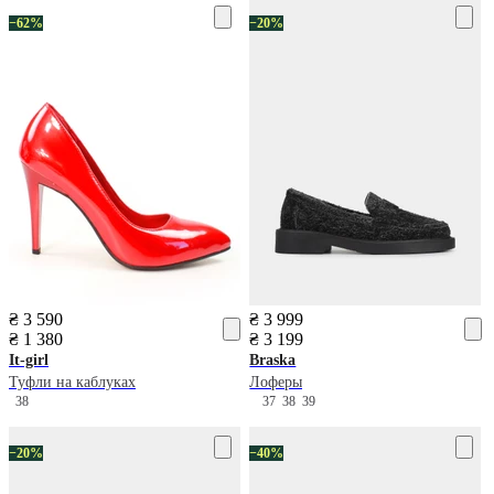
−62%
−20%
₴ 3 590
₴ 3 999
₴ 1 380
₴ 3 199
It-girl
Braska
Туфли на каблуках
Лоферы
38
37
38
39
−20%
−40%