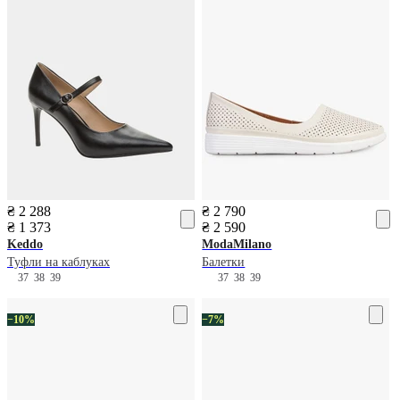
₴ 2 288
₴ 2 790
₴ 1 373
₴ 2 590
Keddo
ModaMilano
Туфли на каблуках
Балетки
37
38
39
37
38
39
−10%
−7%