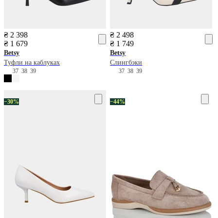
₴ 2 398
₴ 2 498
₴ 1 679
₴ 1 749
Betsy
Betsy
Туфли на каблуках
Слингбэки
37
38
39
37
38
39
−30%
−44%