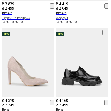
₴ 3 839
₴ 4 419
₴ 2 499
₴ 2 649
Braska
Braska
Туфли на каблуках
Лоферы
36
37
38
39
40
36
37
38
39
40
−40%
−40%
₴ 4 579
₴ 4 169
₴ 2 749
₴ 2 499
Braska
Braska