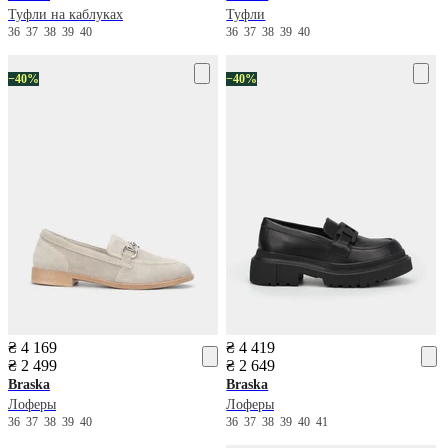
Туфли на каблуках
Туфли
36
37
38
39
40
36
37
38
39
40
−40%
−40%
₴ 4 169
₴ 4 419
₴ 2 499
₴ 2 649
Braska
Braska
Лоферы
Лоферы
36
37
38
39
40
36
37
38
39
40
41