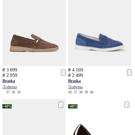
₴ 3 699
₴ 4 169
₴ 2 959
₴ 2 499
Braska
Braska
Лоферы
Лоферы
37
38
39
36
37
38
39
40
−40%
−68%