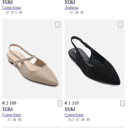
YUKI
YUKI
Слингбэки
Лоферы
37
37.5
39
37
38
39
₴ 2 189
₴ 1 319
YUKI
YUKI
Слингбэки
Слингбэки
37
38
39
35.5
37
38
39