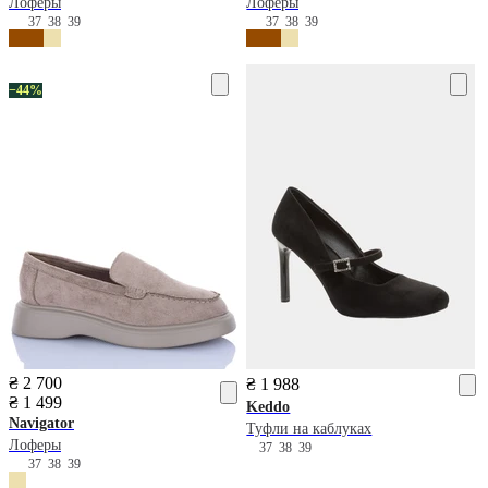
Лоферы
Лоферы
37
38
39
37
38
39
−44%
₴ 2 700
₴ 1 988
₴ 1 499
Keddo
Navigator
Туфли на каблуках
Лоферы
37
38
39
37
38
39