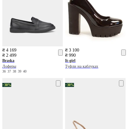
₴ 4 169
₴ 3 100
₴ 2 499
₴ 990
Braska
It-girl
Лоферы
Туфли на каблуках
36
37
38
39
40
−30%
−30%