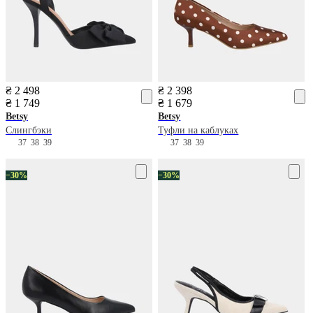
₴ 2 498
₴ 2 398
₴ 1 749
₴ 1 679
Betsy
Betsy
Слингбэки
Туфли на каблуках
37
38
39
37
38
39
−30%
−30%