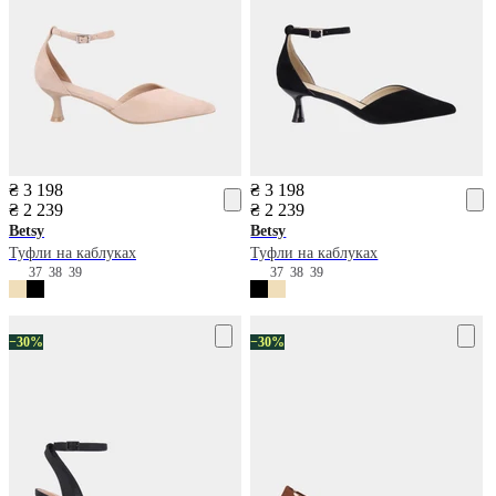
₴ 3 198
₴ 3 198
₴ 2 239
₴ 2 239
Betsy
Betsy
Туфли на каблуках
Туфли на каблуках
37
38
39
37
38
39
−30%
−30%