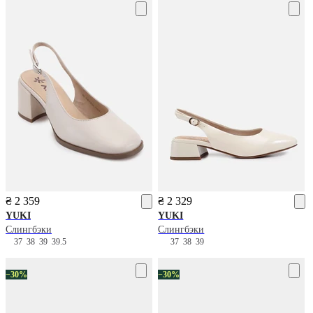
₴ 2 359
₴ 2 329
YUKI
YUKI
Слингбэки
Слингбэки
37
38
39
39.5
37
38
39
−30%
−30%