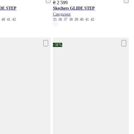
₴ 2 599
DE STEP
Skechers
GLIDE STEP
Сандалии
9
40
41
42
35
36
37
38
39
40
41
42
−31%