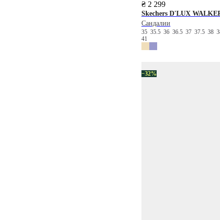
₴ 2 299
Skechers
D'LUX WALKE
Сандалии
35
35.5
36
36.5
37
37.5
38
3
41
−32%