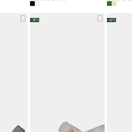
−30%
−42%