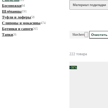
Материал подкладки
Босоножки
94
Шлёпанцы
191
Туфли и лоферы
58
Слипоны и мокасины
474
Ботинки и сапоги
265
Тапки
26
Skechers
Очистить
222 товара
−31%