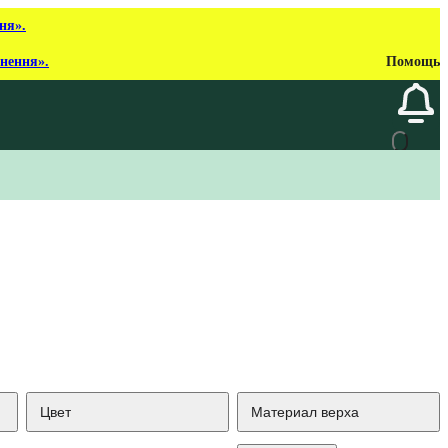
ня».
рнення».
Помощь
Цвет
Материал верха