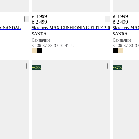
₴ 3 999
₴ 3 999
₴ 2 499
₴ 2 499
X SANDAL
Skechers
MAX CUSHIONING ELITE 2.0
Skechers
MAX
SANDA
SANDA
Сандалии
Сандалии
35
36
37
38
39
40
41
42
35
36
37
38
3
−30%
−37%