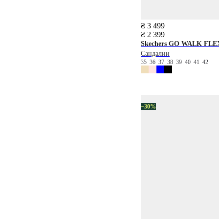
₴ 3 499
₴ 2 399
Skechers
GO WALK FLE
Сандалии
35
36
37
38
39
40
41
42
−30%