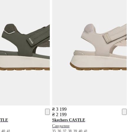
₴ 3 199
₴ 2 199
TLE
Skechers
CASTLE
Сандалии
9
40
41
35
36
37
38
39
40
41