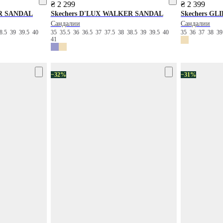
₴ 2 299
₴ 2 399
R SANDAL
Skechers
D'LUX WALKER SANDAL
Skechers
GLI
Сандалии
Сандалии
8.5
39
39.5
40
35
35.5
36
36.5
37
37.5
38
38.5
39
39.5
40
35
36
37
38
3
41
−32%
−31%