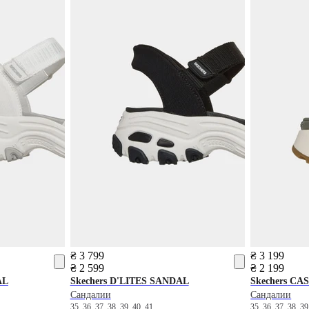
₴ 3 799
₴ 3 199
₴ 2 599
₴ 2 199
AL
Skechers
D'LITES SANDAL
Skechers
CAS
Сандалии
Сандалии
35
36
37
38
39
40
41
35
36
37
38
3