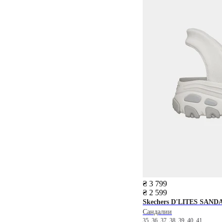
₴ 3 799
₴ 2 599
Skechers
D'LITES SAND
Сандалии
35
36
37
38
39
40
41