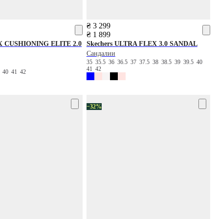
₴ 3 299
₴ 1 899
 CUSHIONING ELITE 2.0
Skechers
ULTRA FLEX 3.0 SANDAL
Сандалии
35
35.5
36
36.5
37
37.5
38
38.5
39
39.5
40
41
42
9
40
41
42
−32%