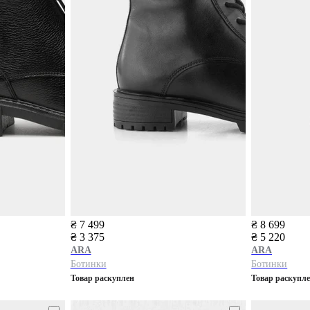
₴ 7 499
₴ 8 699
₴ 3 375
₴ 5 220
ARA
ARA
Ботинки
Ботинки
Товар раскуплен
Товар раскупл