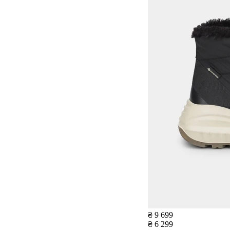
₴ 9 699
₴ 6 299