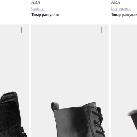
ARA
ARA
Сапоги
Бoтильоны
Товар раскуплен
Товар раскупл