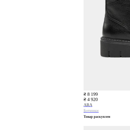
₴ 8 199
₴ 4 920
ARA
Ботинки
Товар раскуплен