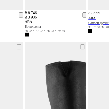
₴ 8 746
₴ 8 999
₴ 3 936
ARA
ARA
Сапоги дутик
Бoтильоны
36
37
38
39
4
36
36.5
37
37.5
38
38.5
39
40