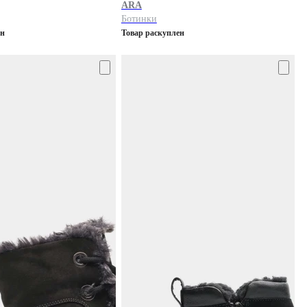
ARA
Ботинки
ен
Товар раскуплен