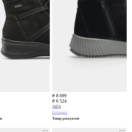
₴ 8 699
₴ 6 524
ARA
Ботинки
ен
Товар раскуплен