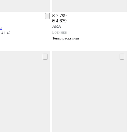
₴ 7 799
₴ 4 679
ARA
и
Ботинки
0
41
42
Товар раскуплен