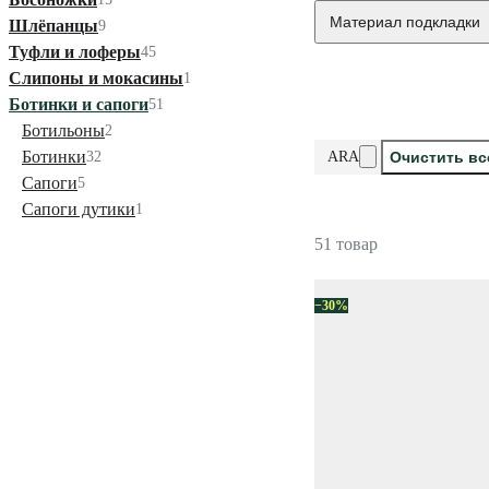
Материал подкладки
Шлёпанцы
9
Туфли и лоферы
45
Слипоны и мокасины
1
Ботинки и сапоги
51
Бoтильоны
2
Ботинки
32
ARA
Очистить в
Сапоги
5
Сапоги дутики
1
51 товар
−30%