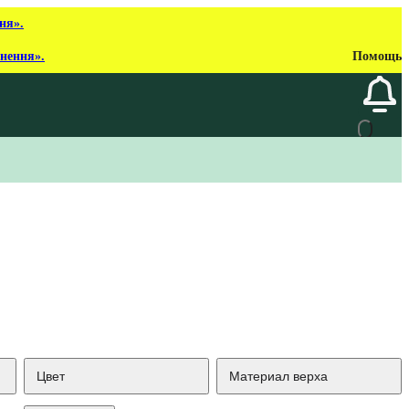
ня».
рнення».
Помощь
Цвет
Материал верха