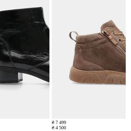
₴ 7 499
₴ 4 500