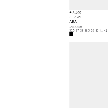
₴ 8 499
₴ 5 949
ARA
Ботинки
36.5
37
38
38.5
39
40
41
42