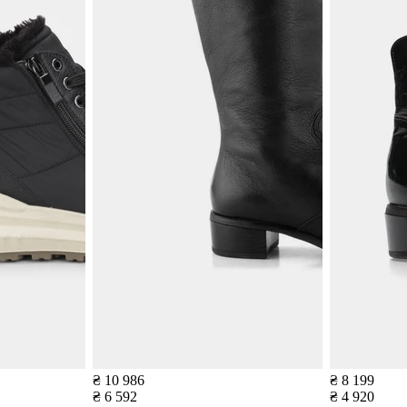
₴ 10 986
₴ 8 199
₴ 6 592
₴ 4 920