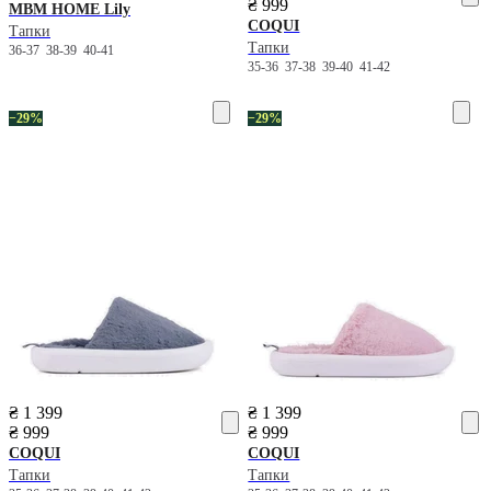
₴ 999
MBM HOME
Lily
COQUI
Тапки
Тапки
36-37
38-39
40-41
35-36
37-38
39-40
41-42
−29%
−29%
₴ 1 399
₴ 1 399
₴ 999
₴ 999
COQUI
COQUI
Тапки
Тапки