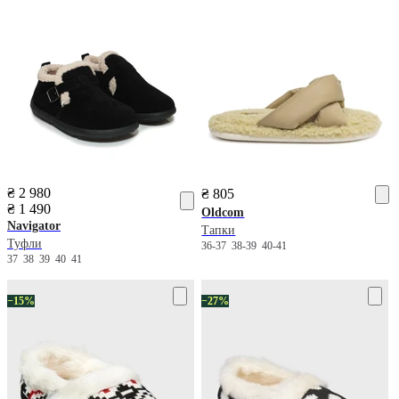
₴ 2 980
₴ 805
₴ 1 490
Oldcom
Navigator
Тапки
Туфли
36-37
38-39
40-41
37
38
39
40
41
−15%
−27%