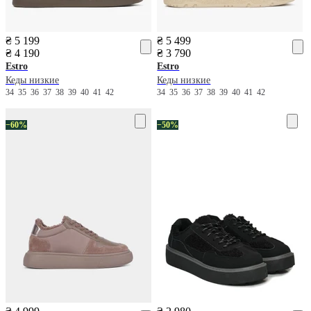
₴ 5 199
₴ 5 499
₴ 4 190
₴ 3 790
Estro
Estro
Кеды низкие
Кеды низкие
34
35
36
37
38
39
40
41
42
34
35
36
37
38
39
40
41
42
−60%
−50%