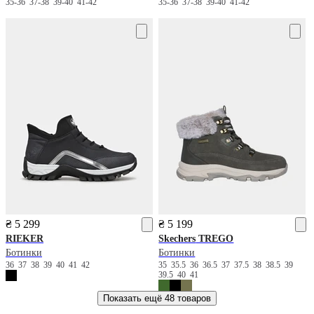
35-36
37-38
39-40
41-42
35-36
37-38
39-40
41-42
₴ 5 299
₴ 5 199
RIEKER
Skechers
TREGO
Ботинки
Ботинки
36
37
38
39
40
41
42
35
35.5
36
36.5
37
37.5
38
38.5
39
39.5
40
41
Показать ещё
48 товаров