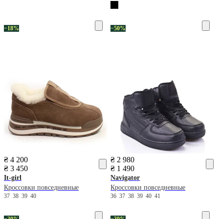
−18%
−50%
₴ 4 200
₴ 2 980
₴ 3 450
₴ 1 490
It-girl
Navigator
Кроссовки повседневные
Кроссовки повседневные
37
38
39
40
36
37
38
39
40
41
−30%
−30%