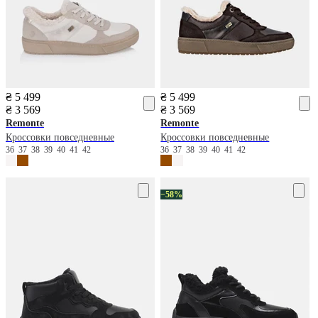
₴ 5 499
₴ 5 499
₴ 3 569
₴ 3 569
Remonte
Remonte
Кроссовки повседневные
Кроссовки повседневные
36
37
38
39
40
41
42
36
37
38
39
40
41
42
−58%