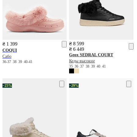
₴ 8 599
₴ 1 399
₴ 6 449
COQUI
Geox
SEDRAL COURT
Сабо
Кеды высокие
36-37
38
39
40-41
35
36
37
38
39
40
41
−25%
−29%