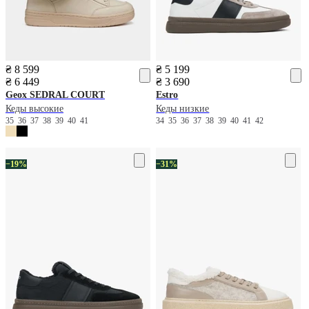
₴ 8 599
₴ 5 199
₴ 6 449
₴ 3 690
Geox
SEDRAL COURT
Estro
Кеды высокие
Кеды низкие
35
36
37
38
39
40
41
34
35
36
37
38
39
40
41
42
−19%
−31%