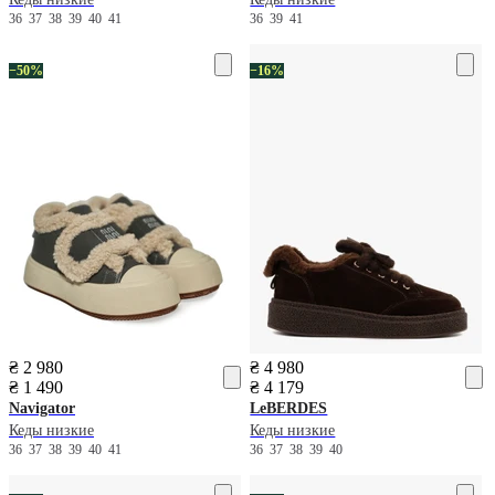
36
37
38
39
40
41
36
39
41
−50%
−16%
₴ 2 980
₴ 4 980
₴ 1 490
₴ 4 179
Navigator
LeBERDES
Кеды низкие
Кеды низкие
36
37
38
39
40
41
36
37
38
39
40