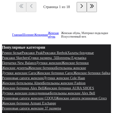
Страница 1 из 18
Женская
Женская обувь, Материал подкладки
Главная
Шоппинг
Женщинам
обувь
Искусственный мех
Популярные категории
Ремни белые
Рюкзаки Peak
Рюкзаки Reebok
Халаты бордовые
Рюкзаки Skechers
Сумки размера .5
Шопперы Едельвіка
Перчатки New Balance
Дутики женские
Женские ботинки
Женские дезерты
Женские ботинки
Ботильоны женские
Дутики женские Caroc
Женские ботинки Caroc
Женские ботинки байка
Резиновые сапоги женские
Дутики женские Cole Haan
Женские бoтильоны Alnest
Ботильоны женские Fashion
Женские ботинки Alex Bell
Женские ботинки AURA SHOES
Дутики женские повседневные
Ботильоны женские Alex Bell
Резиновые сапоги женские COQUI
Женские сапоги резиновые Crocs
Женские ботинки Armani Exchange
Резиновые сапоги женские 37 размера