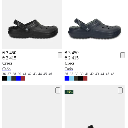
₴ 3 450
₴ 3 450
₴ 2 415
₴ 2 415
Crocs
Crocs
Сабо
Сабо
36
37
38
39
41
42
43
44
45
46
36
37
38
39
41
42
43
44
45
46
−25%