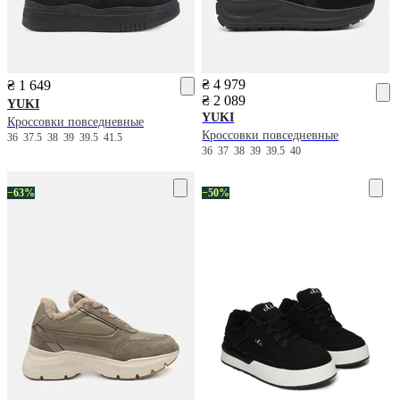
₴ 4 979
₴ 1 649
₴ 2 089
YUKI
YUKI
Кроссовки повседневные
Кроссовки повседневные
36
37.5
38
39
39.5
41.5
36
37
38
39
39.5
40
−63%
−50%