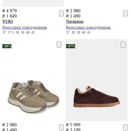
₴ 4 979
₴ 2 980
₴ 1 849
₴ 1 490
YUKI
Navigator
Кроссовки повседневные
Кроссовки повседневные
37
37.5
38
39
40
41
37
38
39
40
41
−50%
−47%
₴ 2 980
₴ 5 999
₴ 1 490
₴ 3 199