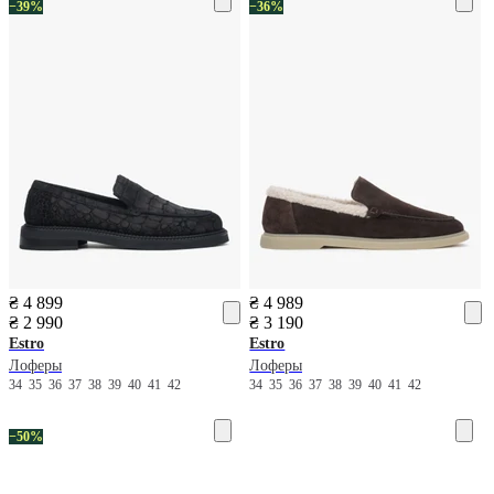
−39%
−36%
₴ 4 899
₴ 4 989
₴ 2 990
₴ 3 190
Estro
Estro
Лоферы
Лоферы
34
35
36
37
38
39
40
41
42
34
35
36
37
38
39
40
41
42
−50%