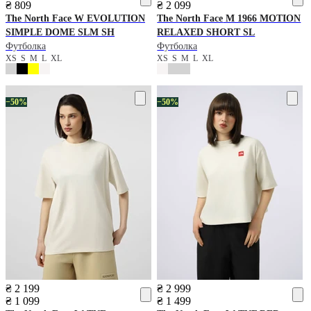
₴ 809
₴ 2 099
The North Face
W EVOLUTION
The North Face
M 1966 MOTION
SIMPLE DOME SLM SH
RELAXED SHORT SL
Футболка
Футболка
XS
S
M
L
XL
XS
S
M
L
XL
−50%
−50%
₴ 2 199
₴ 2 999
₴ 1 099
₴ 1 499