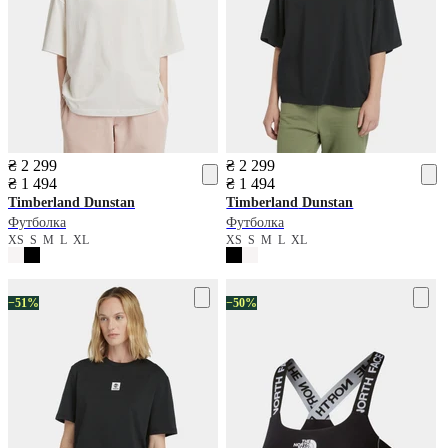
₴ 2 299
₴ 2 299
₴ 1 494
₴ 1 494
Timberland
Dunstan
Timberland
Dunstan
Футболка
Футболка
XS
S
M
L
XL
XS
S
M
L
XL
−51%
−50%