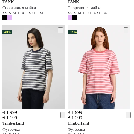
TANK
TANK
Спортивная майка
Спортивная майка
XS
S
M
L
XL
XXL
3XL
XS
S
M
L
XL
XXL
3XL
−40%
−35%
₴ 1 999
₴ 1 999
₴ 1 199
₴ 1 299
Timberland
Timberland
Футболка
Футболка