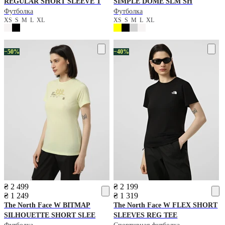
REGULAR SHORT SLEEVE T
SIMPLE DOME SLM SH
Футболка
Футболка
XS
S
M
L
XL
XS
S
M
L
XL
−50%
−40%
₴ 2 499
₴ 2 199
₴ 1 249
₴ 1 319
The North Face
W BITMAP
The North Face
W FLEX SHORT
SILHOUETTE SHORT SLEE
SLEEVES REG TEE