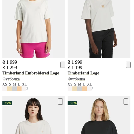
₴ 1 999
₴ 1 999
₴ 1 299
₴ 1 199
Timberland
Embroidered Logo
Timberland
Logo
Футболка
Футболка
XS
S
M
L
XL
XS
S
M
L
XL
3
3
−35%
−35%