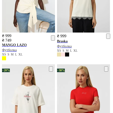
₴ 999
₴ 999
₴ 749
Braska
MANGO
LAZO
Футболка
Футболка
XS
S
M
L
XL
XS
S
M
L
XL
−20%
−30%