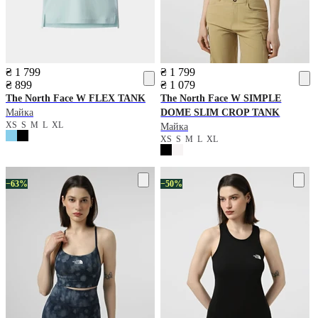
₴ 1 799
₴ 1 799
₴ 899
₴ 1 079
The North Face
W FLEX TANK
The North Face
W SIMPLE
Майка
DOME SLIM CROP TANK
XS
S
M
L
XL
Майка
XS
S
M
L
XL
−63%
−50%