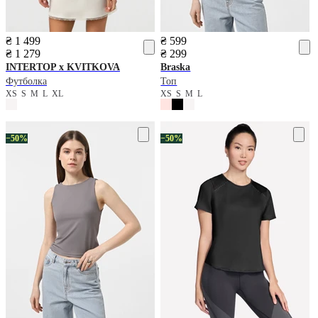
₴ 1 499
₴ 599
₴ 1 279
₴ 299
INTERTOP x KVITKOVA
Braska
Футболка
Топ
XS
S
M
L
XL
XS
S
M
L
−50%
−50%