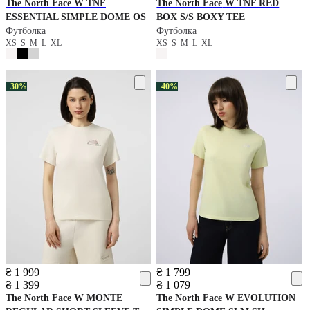
The North Face
W TNF
The North Face
W TNF RED
ESSENTIAL SIMPLE DOME OS
BOX S/S BOXY TEE
Футболка
Футболка
XS
S
M
L
XL
XS
S
M
L
XL
−30%
−40%
₴ 1 999
₴ 1 799
₴ 1 399
₴ 1 079
The North Face
W MONTE
The North Face
W EVOLUTION