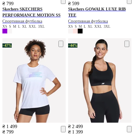
₴ 799
₴ 599
Skechers
SKECHERS
Skechers
GOWALK LUXE RIB
PERFORMANCE MOTION SS
TEE
Спортивная футболка
Спортивная футболка
XS
S
M
L
XL
XXL
3XL
XS
S
M
L
XL
XXL
3XL
−47%
−44%
₴ 1 499
₴ 2 499
₴ 799
₴ 1 399