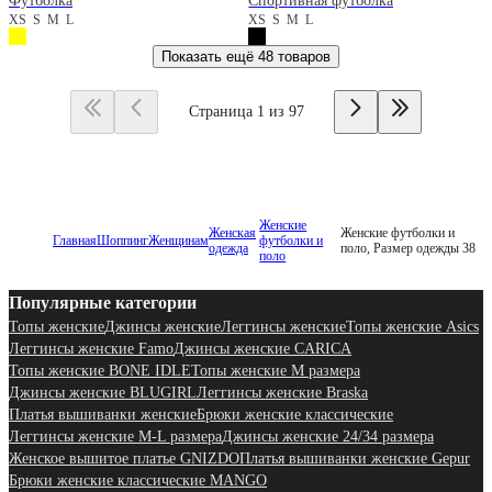
Футболка
Спортивная футболка
XS
S
M
L
XS
S
M
L
Показать ещё
48 товаров
Страница 1 из 97
Женские
Женская
Женские футболки и
Главная
Шоппинг
Женщинам
футболки и
одежда
поло, Размер одежды 38
поло
Популярные категории
Топы женские
Джинсы женские
Леггинсы женские
Топы женские Asics
Леггинсы женские Famo
Джинсы женские CARICA
Топы женские BONE IDLE
Топы женские M размера
Джинсы женские BLUGIRL
Леггинсы женские Braska
Платья вышиванки женские
Брюки женские классические
Леггинсы женские M-L размера
Джинсы женские 24/34 размера
Женское вышитое платье GNIZDO
Платья вышиванки женские Gepur
Брюки женские классические MANGO