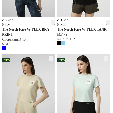
₴ 2 499
₴ 1 799
₴ 936
₴ 899
The North Face
W FLEX BRA -
The North Face
W FLEX TANK
PRINT
Майка
XS
S
M
L
XL
Спортивный топ
S
M
L
−50%
−40%