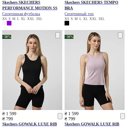
Skechers
SKECHERS
Skechers
SKECHERS TEMPO
PERFORMANCE MOTION SS
BRA
Спортивная футболка
Спортивный топ
XS
S
M
L
XL
XXL
3XL
XS
S
M
L
XL
XXL
3XL
−50%
−50%
₴ 1 599
₴ 1 599
₴ 799
₴ 799
Skechers
GOWALK LUXE RIB
Skechers
GOWALK LUXE RIB