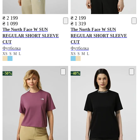
₴ 2 199
₴ 2 199
₴ 1 099
₴ 1 319
The North Face
W SUN
The North Face
W SUN
REGULAR SHORT SLEEVE
REGULAR SHORT SLEEVE
CUT
CUT
Футболка
Футболка
XS
S
M
L
XS
S
M
L
−50%
−40%