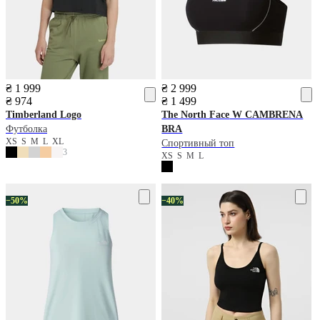
₴ 1 999
₴ 2 999
₴ 974
₴ 1 499
Timberland
Logo
The North Face
W CAMBRENA
Футболка
BRA
XS
S
M
L
XL
Спортивный топ
3
XS
S
M
L
−50%
−40%