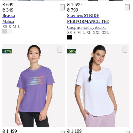
₴ 699
₴ 1 599
₴ 349
₴ 799
Braska
Skechers
STRIDE
Майка
PERFORMANCE TEE
XS
S
M
L
Спортивная футболка
XS
S
M
L
XL
XXL
3XL
−47%
−50%
₴ 1 499
₴ 1 199