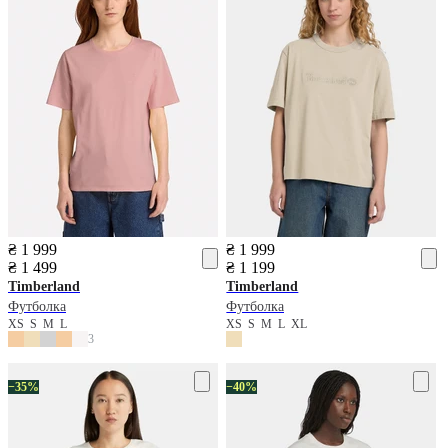
₴ 1 999
₴ 1 999
₴ 1 499
₴ 1 199
Timberland
Timberland
Футболка
Футболка
XS
S
M
L
XS
S
M
L
XL
3
−35%
−40%