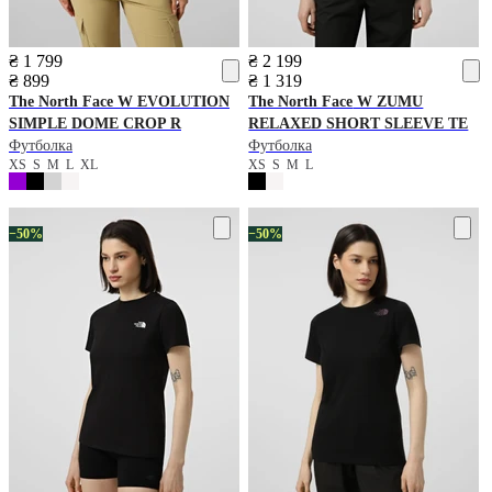
₴ 1 799
₴ 2 199
₴ 899
₴ 1 319
The North Face
W EVOLUTION
The North Face
W ZUMU
SIMPLE DOME CROP R
RELAXED SHORT SLEEVE TE
Футболка
Футболка
XS
S
M
L
XL
XS
S
M
L
−50%
−50%