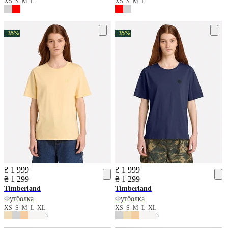
XS
S
M
L
XS
S
M
L
−35%
−35%
₴ 1 999
₴ 1 999
₴ 1 299
₴ 1 299
Timberland
Timberland
Футболка
Футболка
XS
S
M
L
XL
XS
S
M
L
XL
3
3