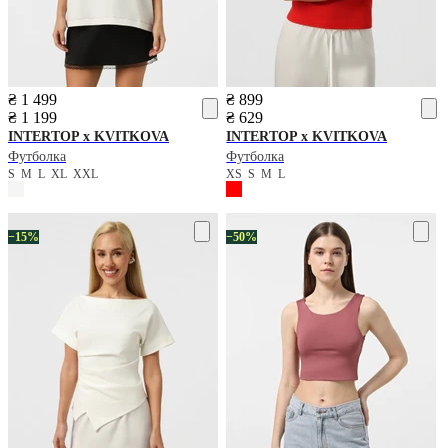
₴ 1 499
₴ 899
₴ 1 199
₴ 629
INTERTOP x KVITKOVA
INTERTOP x KVITKOVA
Футболка
Футболка
S
M
L
XL
XXL
XS
S
M
L
−15%
−50%