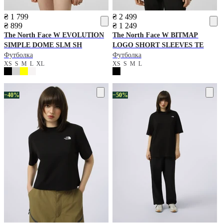
₴ 1 799
₴ 2 499
₴ 899
₴ 1 249
The North Face
W EVOLUTION
The North Face
W BITMAP
SIMPLE DOME SLM SH
LOGO SHORT SLEEVES TE
Футболка
Футболка
XS
S
M
L
XL
XS
S
M
L
−40%
−50%