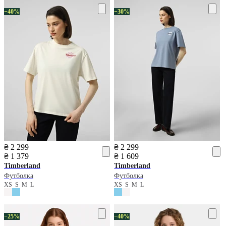
−40%
−30%
₴ 2 299
₴ 2 299
₴ 1 379
₴ 1 609
Timberland
Timberland
Футболка
Футболка
XS
S
M
L
XS
S
M
L
−25%
−40%