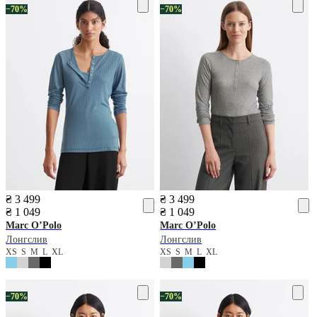
−70%
−70%
₴ 3 499
₴ 3 499
₴ 1 049
₴ 1 049
Marc O’Polo
Marc O’Polo
Лонгслив
Лонгслив
XS
S
M
L
XL
XS
S
M
L
XL
−70%
−70%