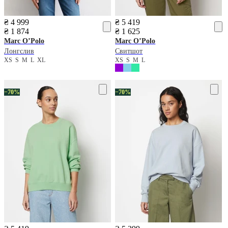
₴ 4 999
₴ 5 419
₴ 1 874
₴ 1 625
Marc O’Polo
Marc O’Polo
Лонгслив
Свитшот
XS
S
M
L
XL
XS
S
M
L
−70%
−70%