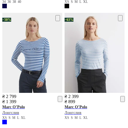
34
36
38
40
XS
S
M
L
XL
−50%
−63%
₴ 2 799
₴ 2 399
₴ 1 399
₴ 899
Marc O’Polo
Marc O’Polo
Лонгслив
Лонгслив
XS
S
M
L
XL
XS
S
M
L
XL