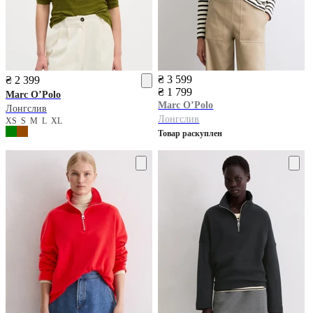
₴ 3 599
₴ 2 399
₴ 1 799
Marc O’Polo
Marc O’Polo
Лонгслив
Лонгслив
XS
S
M
L
XL
Товар раскуплен