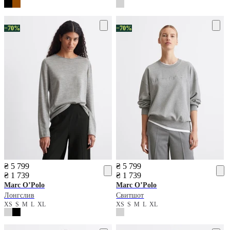
−70%
−70%
₴ 5 799
₴ 5 799
₴ 1 739
₴ 1 739
Marc O’Polo
Marc O’Polo
Лонгслив
Свитшот
XS
S
M
L
XL
XS
S
M
L
XL