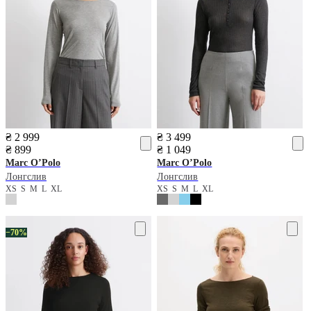
₴ 2 999
₴ 3 499
₴ 899
₴ 1 049
Marc O’Polo
Marc O’Polo
Лонгслив
Лонгслив
XS
S
M
L
XL
XS
S
M
L
XL
−70%