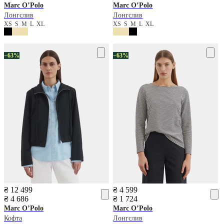
Marc O’Polo
Marc O’Polo
Лонгслив
Лонгслив
XS
S
M
L
XL
XS
S
M
L
XL
−63%
−63%
₴ 12 499
₴ 4 599
₴ 4 686
₴ 1 724
Marc O’Polo
Marc O’Polo
Кофта
Лонгслив