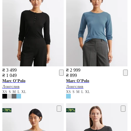
₴ 3 499
₴ 2 999
₴ 1 049
₴ 899
Marc O’Polo
Marc O’Polo
Лонгслив
Лонгслив
XS
S
M
L
XL
XS
S
M
L
XL
−70%
−70%