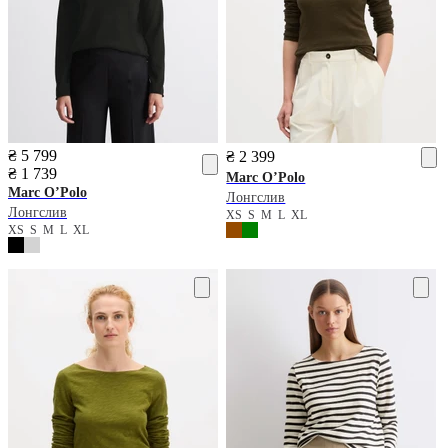
₴ 5 799
₴ 2 399
₴ 1 739
Marc O’Polo
Marc O’Polo
Лонгслив
Лонгслив
XS
S
M
L
XL
XS
S
M
L
XL