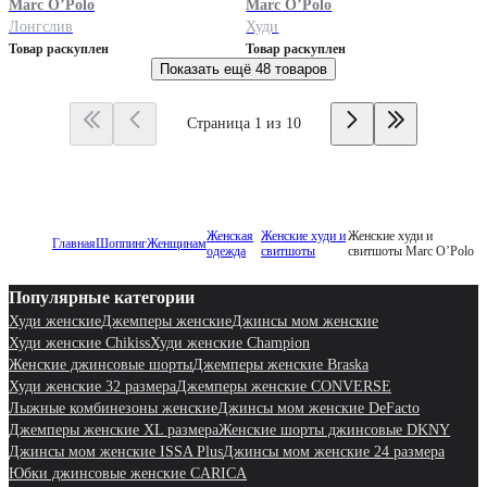
Marc O’Polo
Marc O’Polo
Лонгслив
Худи
Товар раскуплен
Товар раскуплен
Показать ещё
48 товаров
Страница 1 из 10
Женская
Женские худи и
Женские худи и
Главная
Шоппинг
Женщинам
одежда
свитшоты
свитшоты Marc O’Polo
Популярные категории
Худи женские
Джемперы женские
Джинсы мом женские
Худи женские Chikiss
Худи женские Champion
Женские джинсовые шорты
Джемперы женские Braska
Худи женские 32 размера
Джемперы женские CONVERSE
Лыжные комбинезоны женские
Джинсы мом женские DeFacto
Джемперы женские XL размера
Женские шорты джинсовые DKNY
Джинсы мом женские ISSA Plus
Джинсы мом женские 24 размера
Юбки джинсовые женские CARICA