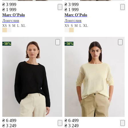
₴ 3 999
₴ 3 999
₴ 1 999
₴ 1 999
Marc O’Polo
Marc O’Polo
Лонгслив
Лонгслив
XS
S
M
L
XL
XS
S
M
L
XL
−50%
−50%
₴ 6 499
₴ 6 499
₴ 3 249
₴ 3 249