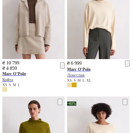
₴ 10 799
₴ 6 999
₴ 4 859
Marc O’Polo
Marc O’Polo
Лонгслив
Кофта
XS
S
M
L
XL
XS
S
M
L
−63%