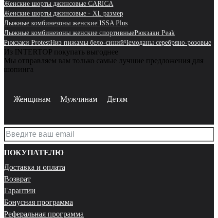
Женские шорты джинсовые CARICA
Женские шорты джинсовые - XL размер
Лыжные комбинезоны женские ISSA Plus
Лыжные комбинезоны женские спортивные
Рюкзаки Peak
Рюкзаки Protest
Низ пижамы бело-синий
Чемоданы серебряно-розовые
Из INTERTOP покупать выгоднее
Мы отправляем вам только самые лучшие предложения для
шопинга
Женщинам
Мужчинам
Детям
ПОКУПАТЕЛЮ
Доставка и оплата
Возврат
Гарантии
Бонусная программа
Реферальная программа