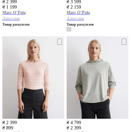
₴ 2 399
₴ 3 599
₴ 1 199
₴ 2 159
Marc O’Polo
Marc O’Polo
Лонгслив
Лонгслив
Товар раскуплен
Товар раскуплен
₴ 2 399
₴ 4 799
₴ 899
₴ 2 399