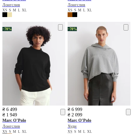
Лонгслив
Лонгслив
XS
S
M
L
XL
XS
S
M
L
XL
−70%
−70%
₴ 6 499
₴ 6 999
₴ 1 949
₴ 2 099
Marc O’Polo
Marc O’Polo
Лонгслив
Худи
XS
S
M
L
XL
XS
S
M
L
XL