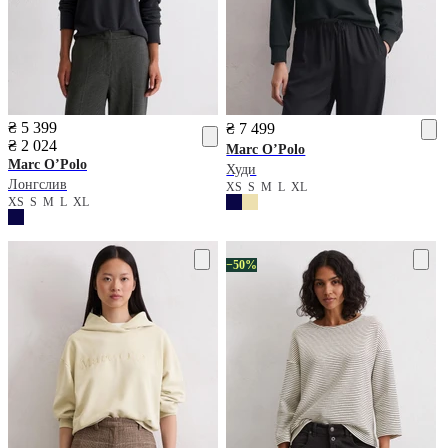
₴ 5 399
₴ 7 499
₴ 2 024
Marc O’Polo
Marc O’Polo
Худи
Лонгслив
XS
S
M
L
XL
XS
S
M
L
XL
−50%