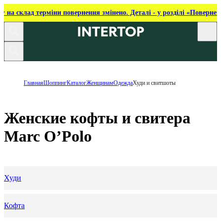
ку на склад терміни повернення змінено. Деталі - у розділі «Повернен
Главная
Шоппинг
Каталог
Женщинам
Одежда
Худи и свитшоты
Женские кофты и свитера
Marc O’Polo
Худи
Кофта