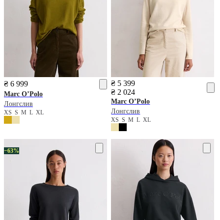
₴ 5 399
₴ 6 999
₴ 2 024
Marc O’Polo
Marc O’Polo
Лонгслив
Лонгслив
XS
S
M
L
XL
XS
S
M
L
XL
−63%