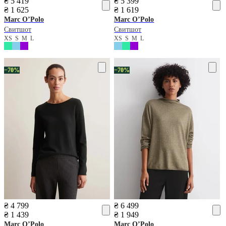
₴ 5 419
₴ 5 399
₴ 1 625
₴ 1 619
Marc O’Polo
Marc O’Polo
Свитшот
Свитшот
XS
S
M
L
XS
S
M
L
−70%
−70%
₴ 4 799
₴ 6 499
₴ 1 439
₴ 1 949
Marc O’Polo
Marc O’Polo