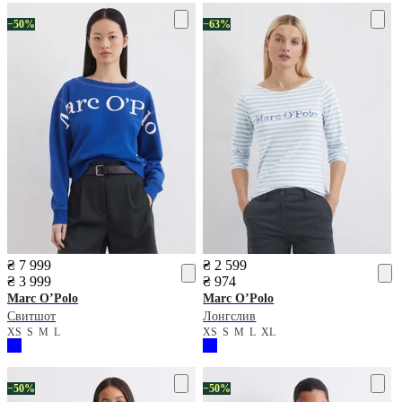
−50%
−63%
₴ 7 999
₴ 2 599
₴ 3 999
₴ 974
Marc O’Polo
Marc O’Polo
Свитшот
Лонгслив
XS
S
M
L
XS
S
M
L
XL
−50%
−50%