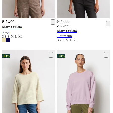
₴ 4 999
₴ 7 499
₴ 2 499
Marc O’Polo
Marc O’Polo
Худи
Лонгслив
XS
S
M
L
XL
XS
S
M
L
XL
−63%
−70%