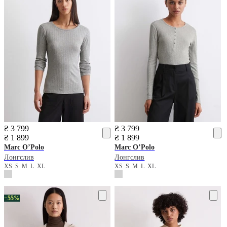
₴ 3 799
₴ 3 799
₴ 1 899
₴ 1 899
Marc O’Polo
Marc O’Polo
Лонгслив
Лонгслив
XS
S
M
L
XL
XS
S
M
L
XL
−55%