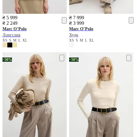
₴ 5 999
₴ 7 999
₴ 2 249
₴ 3 999
Marc O’Polo
Marc O’Polo
Лонгслив
Худи
XS
S
M
L
XL
XS
S
M
L
XL
−50%
−50%