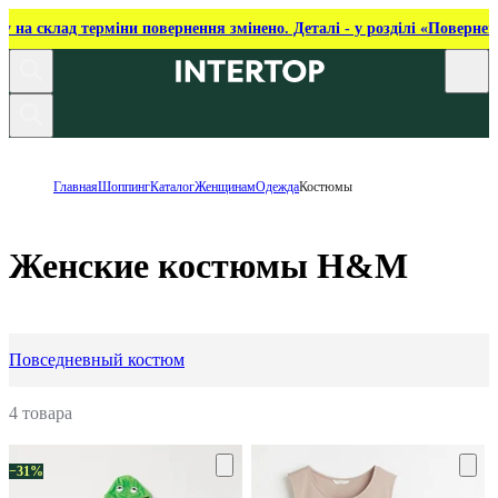
ку на склад терміни повернення змінено. Деталі - у розділі «Повернен
Главная
Шоппинг
Каталог
Женщинам
Одежда
Костюмы
Женские костюмы H&M
Повседневный костюм
4 товара
−31%