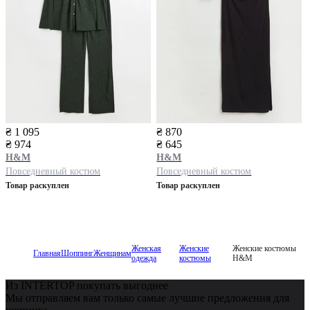
₴ 1 095
₴ 870
₴ 974
₴ 645
H&M
H&M
Повседневный костюм
Повседневный костюм
Товар раскуплен
Товар раскуплен
Женская
Женские
Женские костюмы
Главная
Шоппинг
Женщинам
одежда
костюмы
H&M
Из INTERTOP покупать выгоднее
Мы отправляем вам только самые лучшие предложения для