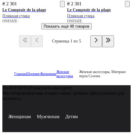
₴ 2 301
₴ 2 301
Le Comptoir de la plage
Le Comptoir de la plage
Пляжная сумка
Пляжная сумка
ONESIZE
ONESIZE
Показать ещё
48 товаров
Страница 1 из 5
Женские
Женские аксессуары, Материал
Главная
Шоппинг
Женщинам
аксессуары
верха Солома
Из INTERTOP покупать выгоднее
Мы отправляем вам только самые лучшие предложения для
шопинга
Женщинам
Мужчинам
Детям