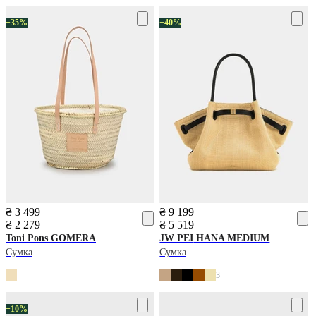
−35%
−40%
₴ 3 499
₴ 9 199
₴ 2 279
₴ 5 519
Toni Pons
GOMERA
JW PEI
HANA MEDIUM
Сумка
Сумка
3
−10%