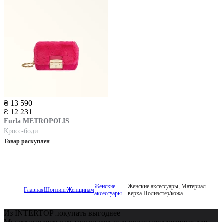
₴ 13 590
₴ 12 231
Furla
METROPOLIS
Кросс-боди
Товар раскуплен
Женские
Женские аксессуары, Материал
Главная
Шоппинг
Женщинам
аксессуары
верха Полиэстер/кожа
Из INTERTOP покупать выгоднее
Мы отправляем вам только самые лучшие предложения для