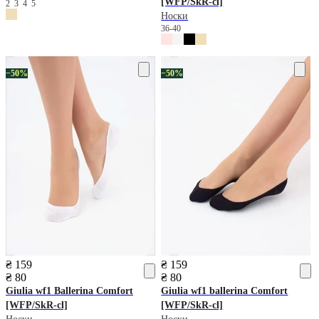
[WFP/SkR-cl]
2
3
4
5
Носки
36-40
−50%
−50%
₴ 159
₴ 159
₴ 80
₴ 80
Giulia
wf1 Ballerina Comfort
Giulia
wf1 ballerina Comfort
[WFP/SkR-cl]
[WFP/SkR-cl]