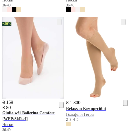
Носки
Носки
36-40
36-40
−50%
₴ 159
₴ 1 800
₴ 80
Relaxsan
Компресійні
Giulia
wf1 Ballerina Comfort
Гольфы и Гетры
[WFP/SkR-cl]
2
3
4
5
Носки
36-40