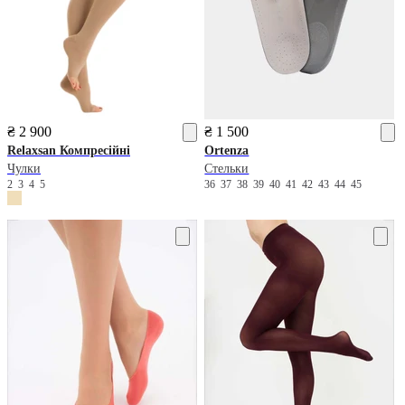
₴ 2 900
₴ 1 500
Relaxsan
Компресійні
Ortenza
Чулки
Стельки
2
3
4
5
36
37
38
39
40
41
42
43
44
45