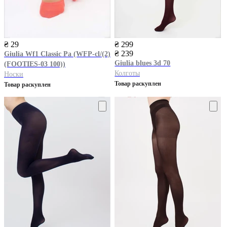
₴ 29
₴ 299
₴ 239
Giulia
Wf1 Classic Pa (WFP-cl/(2)
Giulia
blues 3d 70
(FOOTIES-03 100))
Колготы
Носки
Товар раскуплен
Товар раскуплен