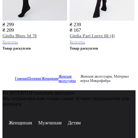
₴ 299
₴ 239
₴ 209
₴ 167
Giulia
Blues 3d 70
Giulia
Pari Lurex 60 (4)
Колготы
Колготы
Товар раскуплен
Товар раскуплен
Женские
Женские аксессуары, Материал
Главная
Шоппинг
Женщинам
аксессуары
верха Микрофибра
Из INTERTOP покупать выгоднее
Мы отправляем вам только самые лучшие предложения для
шопинга
Женщинам
Мужчинам
Детям