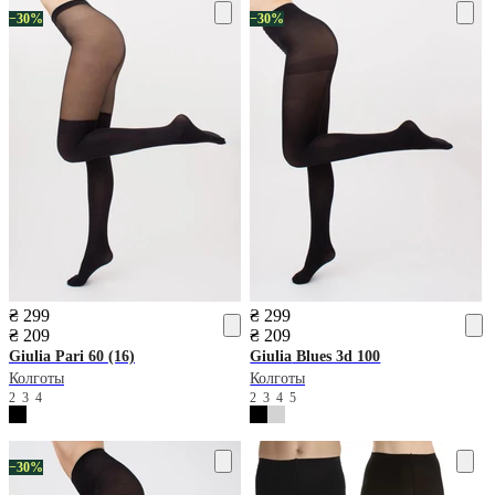
−30%
−30%
₴ 299
₴ 299
₴ 209
₴ 209
Giulia
Pari 60 (16)
Giulia
Blues 3d 100
Колготы
Колготы
2
3
4
2
3
4
5
−30%