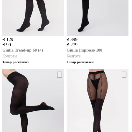
₴ 129
₴ 399
₴ 90
₴ 279
Giulia
Trend-up 60 (4)
Giulia
Impresso 100
Колготы
Колготы
Товар раскуплен
Товар раскуплен