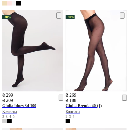
−30%
−30%
₴ 299
₴ 269
₴ 209
₴ 188
Giulia
blues 3d 100
Giulia
Brenda 40 (1)
Колготы
Колготы
2
3
4
5
2
3
4