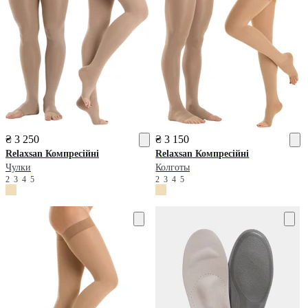
₴ 3 250
₴ 3 150
Relaxsan
Компресійні
Relaxsan
Компресійні
Чулки
Колготы
2
3
4
5
2
3
4
5