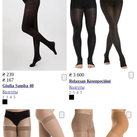
₴ 239
₴ 3 600
₴ 167
Relaxsan
Компресійні
Giulia
Samba 40
Колготы
Колготы
2
3
4
5
2
3
4
5