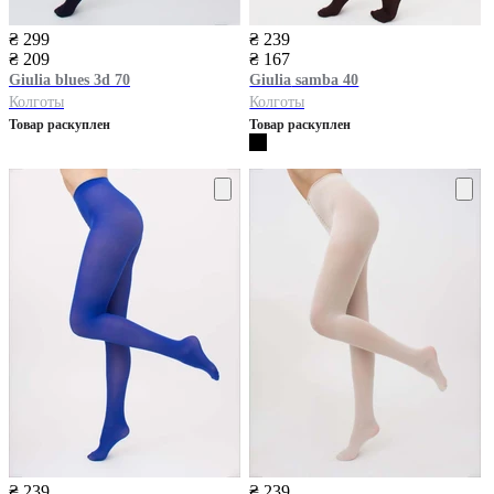
₴ 299
₴ 239
₴ 209
₴ 167
Giulia
blues 3d 70
Giulia
samba 40
Колготы
Колготы
Товар раскуплен
Товар раскуплен
₴ 239
₴ 239