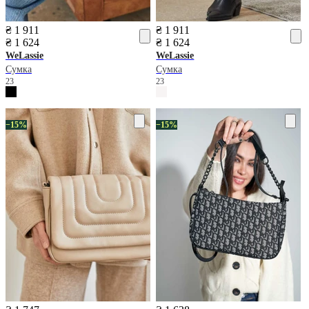
₴ 1 911
₴ 1 911
₴ 1 624
₴ 1 624
WeLassie
WeLassie
Сумка
Сумка
23
23
−15%
−15%