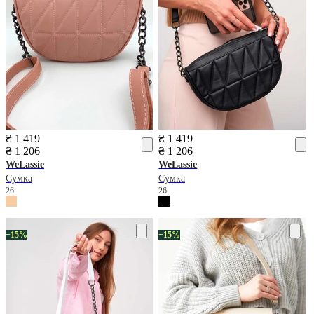
₴ 1 419
₴ 1 419
₴ 1 206
₴ 1 206
WeLassie
WeLassie
Сумка
Сумка
26
26
−15%
−15%