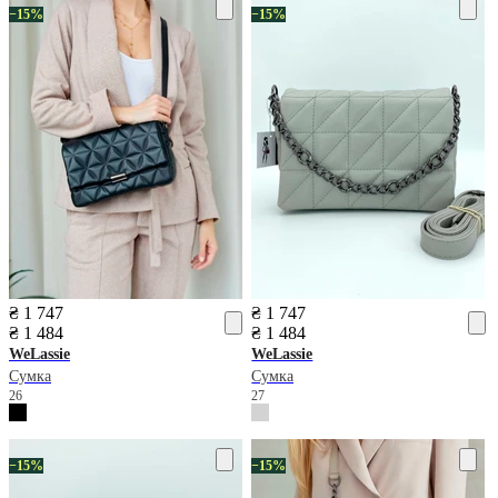
−15%
−15%
₴ 1 747
₴ 1 747
₴ 1 484
₴ 1 484
WeLassie
WeLassie
Сумка
Сумка
26
27
−15%
−15%