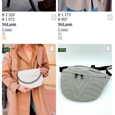
₴ 2 320
₴ 1 173
₴ 1 972
₴ 997
WeLassie
WeLassie
Сумка
Сумка
25
24
−15%
−15%