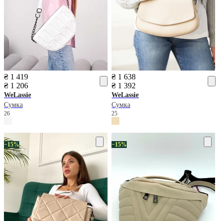
₴ 1 419
₴ 1 638
₴ 1 206
₴ 1 392
WeLassie
WeLassie
Сумка
Сумка
26
25
−15%
−15%