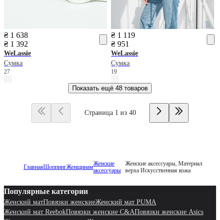
₴ 1 638
₴ 1 119
₴ 1 392
₴ 951
WeLassie
WeLassie
Сумка
Сумка
27
19
Показать ещё
48 товаров
Страница 1 из 40
Женские
Женские аксессуары, Материал
Главная
Шоппинг
Женщинам
аксессуары
верха Искусственная кожа
Популярные категории
Женский мат
Повязки женские
Женский мат PUMA
Женский мат Reebok
Повязки женские C&A
Повязки женские Asics