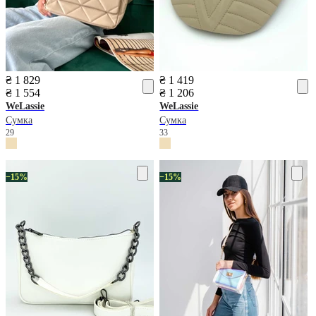
₴ 1 829
₴ 1 419
₴ 1 554
₴ 1 206
WeLassie
WeLassie
Сумка
Сумка
29
33
−15%
−15%