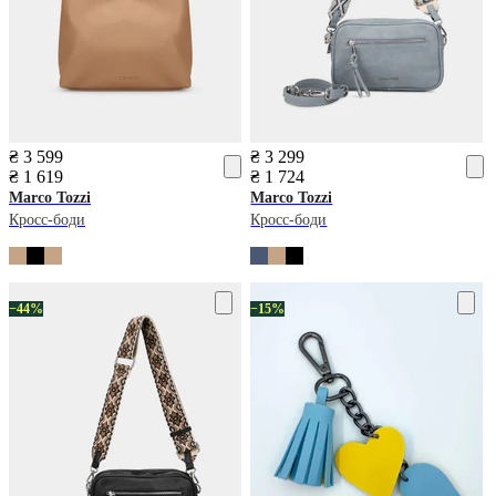
₴ 3 599
₴ 3 299
₴ 1 619
₴ 1 724
Marco Tozzi
Marco Tozzi
Кросс-боди
Кросс-боди
−44%
−15%