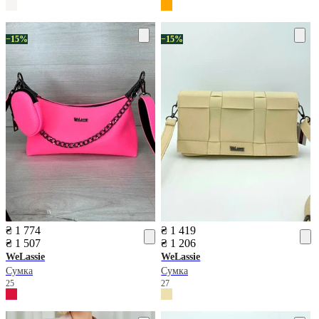
−15%
−15%
₴ 1 774
₴ 1 419
₴ 1 507
₴ 1 206
WeLassie
WeLassie
Сумка
Сумка
25
27