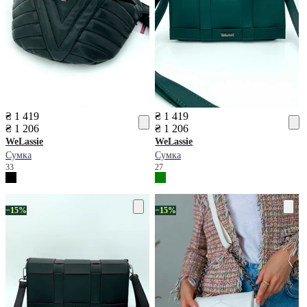
₴ 1 419
₴ 1 419
₴ 1 206
₴ 1 206
WeLassie
WeLassie
Сумка
Сумка
33
27
−15%
−15%