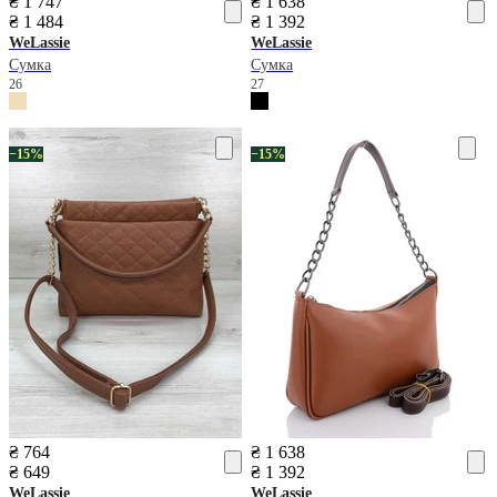
₴ 1 747
₴ 1 638
₴ 1 484
₴ 1 392
WeLassie
WeLassie
Сумка
Сумка
26
27
−15%
−15%
₴ 764
₴ 1 638
₴ 649
₴ 1 392
WeLassie
WeLassie