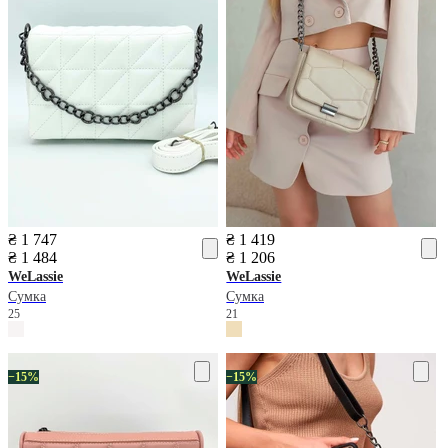
₴ 1 747
₴ 1 419
₴ 1 484
₴ 1 206
WeLassie
WeLassie
Сумка
Сумка
25
21
−15%
−15%