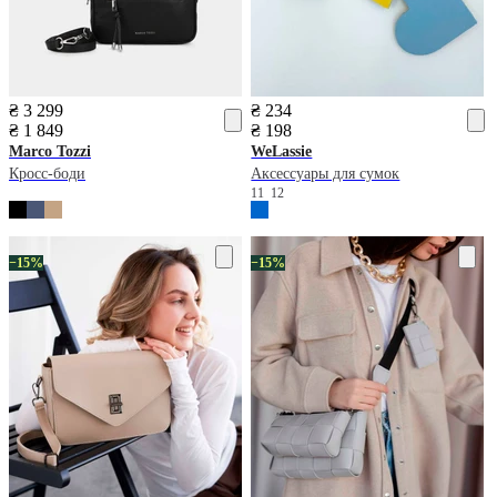
₴ 3 299
₴ 234
₴ 1 849
₴ 198
Marco Tozzi
WeLassie
Кросс-боди
Аксессуары для сумок
11
12
−15%
−15%