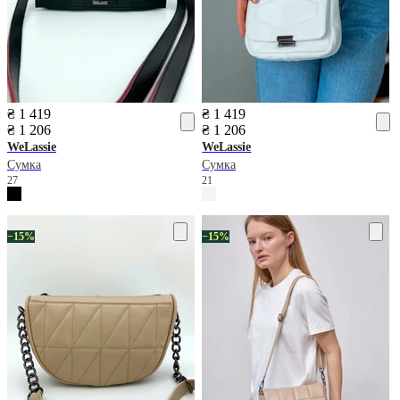
₴ 1 419
₴ 1 419
₴ 1 206
₴ 1 206
WeLassie
WeLassie
Сумка
Сумка
27
21
−15%
−15%