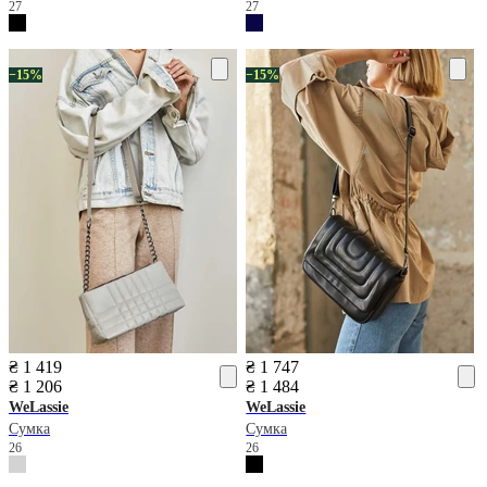
27
27
−15%
−15%
₴ 1 419
₴ 1 747
₴ 1 206
₴ 1 484
WeLassie
WeLassie
Сумка
Сумка
26
26