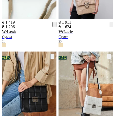
₴ 1 419
₴ 1 911
₴ 1 206
₴ 1 624
WeLassie
WeLassie
Сумка
Сумка
26
23
−15%
−15%