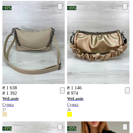
−15%
−15%
₴ 1 638
₴ 1 146
₴ 1 392
₴ 974
WeLassie
WeLassie
Сумка
Сумка
27
26
−15%
−15%