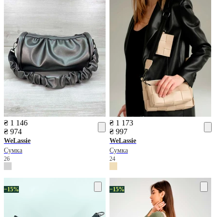
₴ 1 146
₴ 1 173
₴ 974
₴ 997
WeLassie
WeLassie
Сумка
Сумка
26
24
−15%
−15%