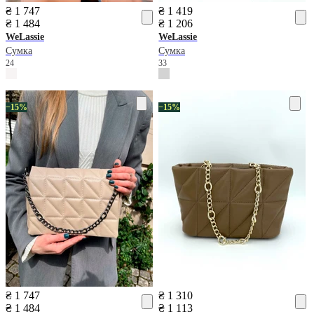
₴ 1 747
₴ 1 419
₴ 1 484
₴ 1 206
WeLassie
WeLassie
Сумка
Сумка
24
33
−15%
−15%
₴ 1 747
₴ 1 310
₴ 1 484
₴ 1 113