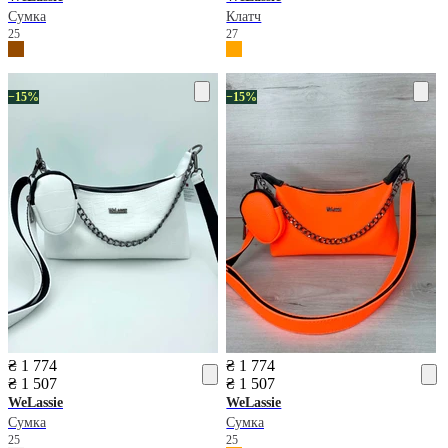
Сумка
Клатч
25
27
−15%
−15%
₴ 1 774
₴ 1 774
₴ 1 507
₴ 1 507
WeLassie
WeLassie
Сумка
Сумка
25
25