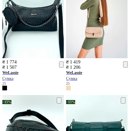
₴ 1 774
₴ 1 419
₴ 1 507
₴ 1 206
WeLassie
WeLassie
Сумка
Сумка
25
25
−15%
−15%