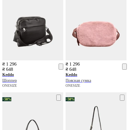
₴ 1 296
₴ 1 296
₴ 648
₴ 648
Keddo
Keddo
Шоппер
Поясная сумка
ONESIZE
ONESIZE
−50%
−50%