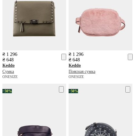
₴ 1 296
₴ 1 296
₴ 648
₴ 648
Keddo
Keddo
Сумка
Поясная сумка
ONESIZE
ONESIZE
−50%
−50%