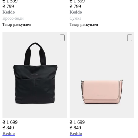
₴ 1 599
₴ 1 599
₴ 799
₴ 799
Keddo
Keddo
Кросс-боди
Сумка
Товар раскуплен
Товар раскуплен
₴ 1 699
₴ 1 699
₴ 849
₴ 849
Keddo
Keddo