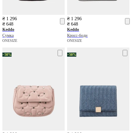
₴ 1 296
₴ 1 296
₴ 648
₴ 648
Keddo
Keddo
Сумка
Кросс-боди
ONESIZE
ONESIZE
−50%
−50%