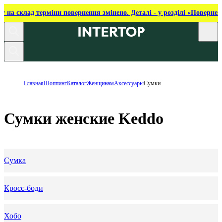
ку на склад терміни повернення змінено. Деталі - у розділі «Повернен
Главная
Шоппинг
Каталог
Женщинам
Аксессуары
Сумки
Сумки женские Keddo
Сумка
Кросс-боди
Хобо