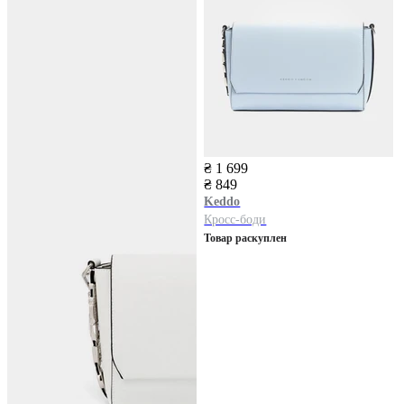
₴ 1 699
₴ 849
Keddo
Кросс-боди
Товар раскуплен