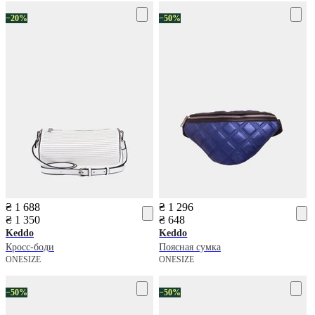
−20%
−50%
₴ 1 688
₴ 1 296
₴ 1 350
₴ 648
Keddo
Keddo
Кросс-боди
Поясная сумка
ONESIZE
ONESIZE
−50%
−50%