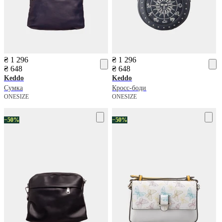
₴ 1 296
₴ 1 296
₴ 648
₴ 648
Keddo
Keddo
Сумка
Кросс-боди
ONESIZE
ONESIZE
−50%
−50%