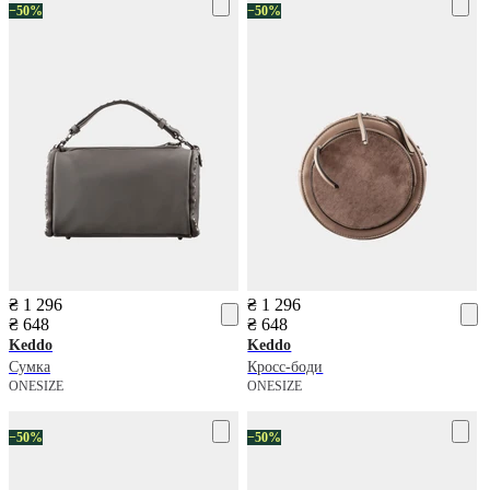
−50%
−50%
₴ 1 296
₴ 1 296
₴ 648
₴ 648
Keddo
Keddo
Сумка
Кросс-боди
ONESIZE
ONESIZE
−50%
−50%