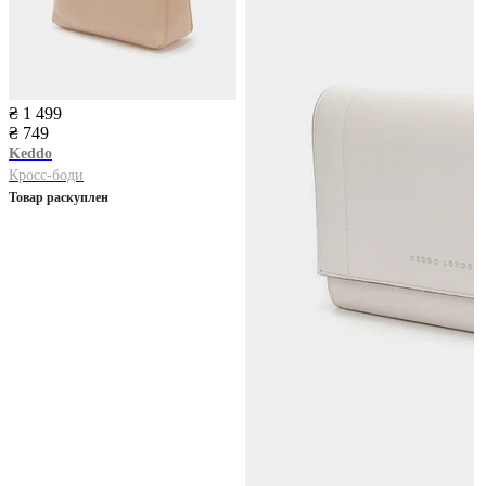
₴ 1 499
₴ 749
Keddo
Кросс-боди
Товар раскуплен