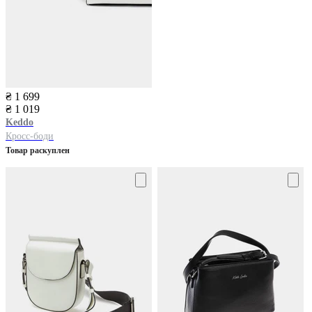
₴ 1 699
₴ 1 019
Keddo
Кросс-боди
Товар раскуплен