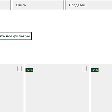
Стиль
Продавец
ить все фильтры
−50%
−55%