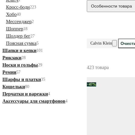
Особенности товара
Кросс-боди
223
Хобо
40
Мессенджер
2
Шоппер
18
Шолдер бег
27
Поясная сумка
5
Calvin Klein
Очист
Шапки и кепки
101
Рюкзаки
28
Носки и гольфы
29
423 товара
Ремни
57
Шарфы и платки
35
−47%
Кошельки
80
Перчатки и варежки
4
Аксессуары для смартфонов
4