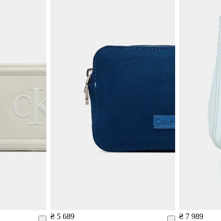
₴ 5 689
₴ 7 989