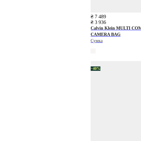
₴ 7 489
₴ 3 936
Calvin Klein
MULTI CO
CAMERA BAG
Сумка
−40%