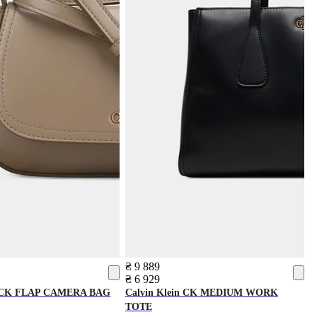
₴ 9 889
₴ 6 929
CK FLAP CAMERA BAG
Calvin Klein
CK MEDIUM WORK
TOTE