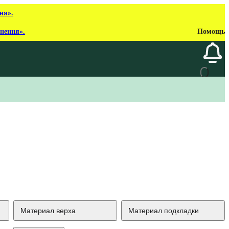
ня».
рнення».
Помощь
Материал верха
Материал подкладки