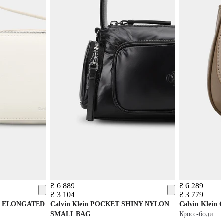
₴ 6 889
₴ 6 289
₴ 3 104
₴ 3 779
 ELONGATED
Calvin Klein
POCKET SHINY NYLON
Calvin Klein
SMALL BAG
Кросс-боди