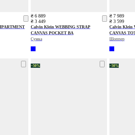
₴ 6 889
₴ 7 989
₴ 3 449
₴ 3 599
MPARTMENT
Calvin Klein
WEBBING STRAP
Calvin Klein
CANVAS POCKET BA
CANVAS TO
Сумка
Шоппер
−50%
−50%