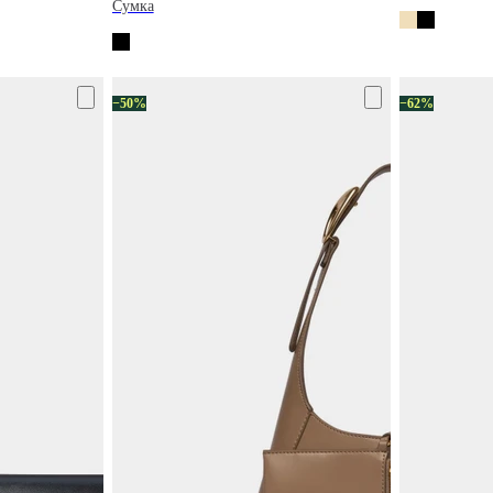
Сумка
−50%
−62%