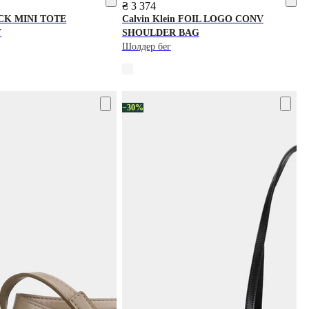
₴ 3 374
CK MINI TOTE
Calvin Klein
FOIL LOGO CONV
Y
SHOU LDER BAG
Шолдер бег
−30%