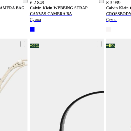
₴ 2 849
₴ 3 999
CAMERA BAG
Calvin Klein
WEBBING STRAP
Calvin Klein
CANVAS CAMERA BA
CROSSBOD
Сумка
Сумка
−55%
−40%