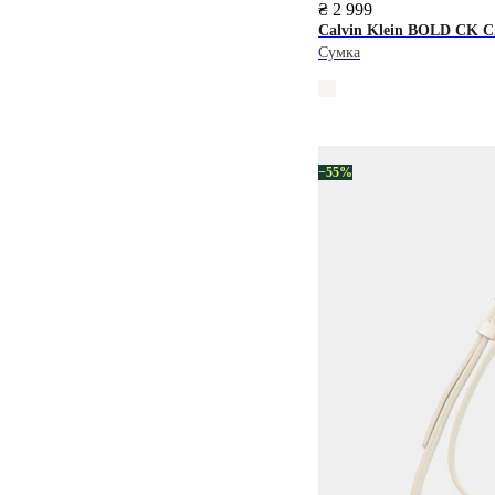
₴ 2 999
Calvin Klein
BOLD CK 
Сумка
−55%