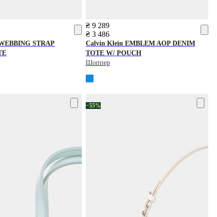
₴ 9 289
₴ 3 486
WEBBING STRAP
Calvin Klein
EMBLEM AOP DENIM
TE
TOTE W/ POUCH
Шоппер
−55%