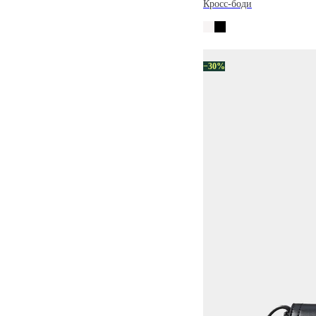
Кросс-боди
−30%