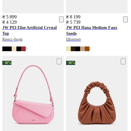
₴ 5 899
₴ 8 199
₴ 4 129
₴ 5 739
JW PEI
Elise Artificial Crystal
JW PEI
Hana Medium Faux
Top
Suede
Кросс-боди
Шоппер
3
3
−30%
−30%