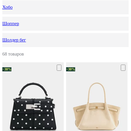
Хобо
Шоппер
Шолдер бег
68 товаров
−30%
−30%