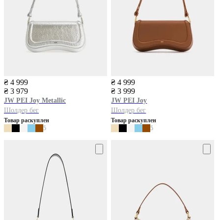
₴ 4 999
₴ 4 999
₴ 3 979
₴ 3 999
JW PEI
Joy Metallic
JW PEI
Joy
Шолдер бег
Шолдер бег
Товар раскуплен
Товар раскуплен
5
5