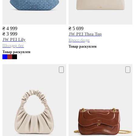
₴ 4 999
₴ 5 699
₴ 3 999
JW PEI
Thea Top
JW PEI
Lily
Кросс-боди
Шолдер бег
Товар раскуплен
Товар раскуплен