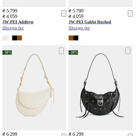
₴ 5 799
₴ 5 799
₴ 4 059
₴ 4 059
JW PEI
Addisyn
JW PEI
Gabbi Ruched
Шолдер бег
Шолдер бег
−30%
−20%
₴ 6 299
₴ 6 299