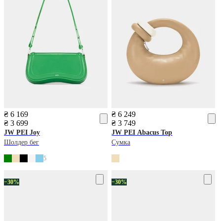
₴ 6 169
₴ 6 249
₴ 3 699
₴ 3 749
JW PEI
Joy
JW PEI
Abacus Top
Шолдер бег
Сумка
5
−30%
−30%