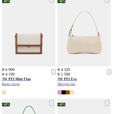
−40%
−40%
₴ 6 999
₴ 4 329
₴ 4 199
₴ 2 599
JW PEI
Mini Flap
JW PEI
Eva
Кросс-боди
Шолдер бег
−40%
−40%