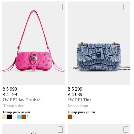
₴ 5 999
₴ 5 299
₴ 4 199
₴ 4 039
JW PEI
Joy Crushed
JW PEI
Tina
Шолдер бег
Кросс-боди
Товар раскуплен
Товар раскуплен
5