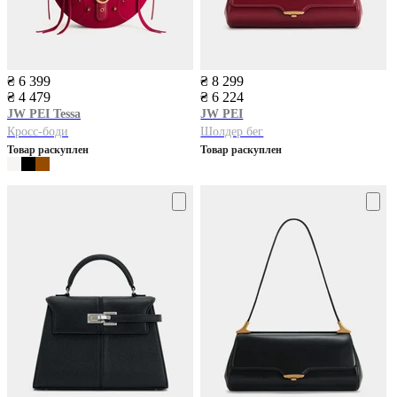
₴ 6 399
₴ 8 299
₴ 4 479
₴ 6 224
JW PEI
Tessa
JW PEI
Кросс-боди
Шолдер бег
Товар раскуплен
Товар раскуплен