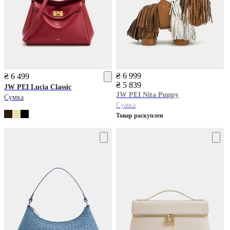
₴ 6 999
₴ 6 499
₴ 5 839
JW PEI
Lucia Classic
JW PEI
Nita Puppy
Сумка
Сумка
Товар раскуплен