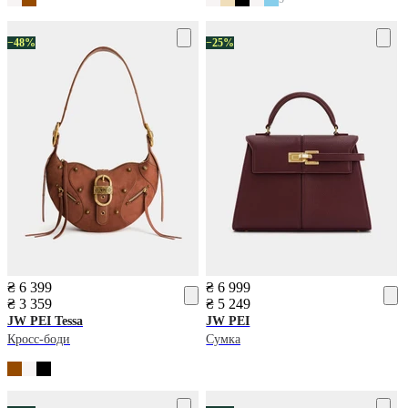
−48%
−25%
₴ 6 399
₴ 6 999
₴ 3 359
₴ 5 249
JW PEI
Tessa
JW PEI
Кросс-боди
Сумка