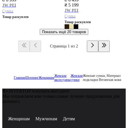
₴ 5 199
JW PEI
JW PEI
Сумка
Сумка
Товар раскуплен
Товар раскуплен
Показать ещё
20 товаров
Страница 1 из 2
Женские
Женские
Женские сумки, Материал
Главная
Шоппинг
Женщинам
аксессуары
сумки
подкладки Веганская кожа
Из INTERTOP покупать выгоднее
Мы отправляем вам только самые лучшие предложения для
шопинга
Женщинам
Мужчинам
Детям