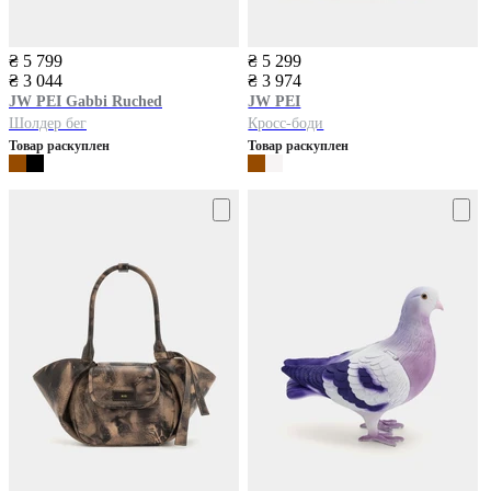
₴ 5 799
₴ 5 299
₴ 3 044
₴ 3 974
JW PEI
Gabbi Ruched
JW PEI
Шолдер бег
Кросс-боди
Товар раскуплен
Товар раскуплен