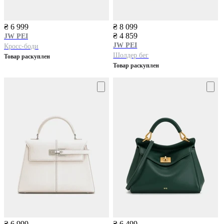
₴ 6 999
₴ 8 099
₴ 4 859
JW PEI
JW PEI
Кросс-боди
Шолдер бег
Товар раскуплен
Товар раскуплен
₴ 6 999
₴ 6 499