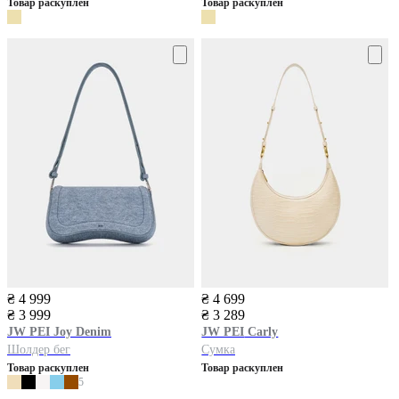
Товар раскуплен
Товар раскуплен
₴ 4 999
₴ 4 699
₴ 3 999
₴ 3 289
JW PEI
Joy Denim
JW PEI
Carly
Шолдер бег
Сумка
Товар раскуплен
Товар раскуплен
5