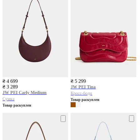
₴ 4 699
₴ 5 299
₴ 3 289
JW PEI
Tina
JW PEI
Carly Medium
Кросс-боди
Сумка
Товар раскуплен
Товар раскуплен