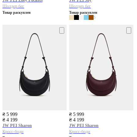
JW PEI
Zoey Pockets
JW PEI
Joy
Шолдер бег
Шолдер бег
Товар раскуплен
Товар раскуплен
5
₴ 5 999
₴ 5 999
₴ 4 199
₴ 4 199
JW PEI
Sharon
JW PEI
Sharon
Кросс-боди
Кросс-боди