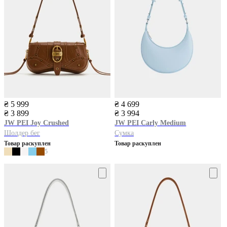
₴ 5 999
₴ 4 699
₴ 3 899
₴ 3 994
JW PEI
Joy Crushed
JW PEI
Carly Medium
Шолдер бег
Сумка
Товар раскуплен
Товар раскуплен
5