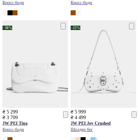
Кросс-боди
Кросс-боди
−30%
−25%
₴ 5 299
₴ 5 999
₴ 3 709
₴ 4 499
JW PEI
Tina
JW PEI
Joy Crushed
Кросс-боди
Шолдер бег
5