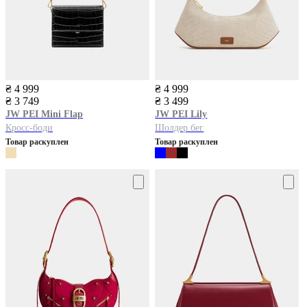
₴ 4 999
₴ 4 999
₴ 3 749
₴ 3 499
JW PEI
Mini Flap
JW PEI
Lily
Кросс-боди
Шолдер бег
Товар раскуплен
Товар раскуплен