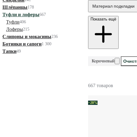
Материал подкладки
Шлёпанцы
178
Туфли и лоферы
667
Показать ещё
Туфли
406
Лоферы
215
Слипоны и мокасины
236
Ботинки и сапоги
1 300
Тапки
49
Коричневый
Очист
667 товаров
−20%