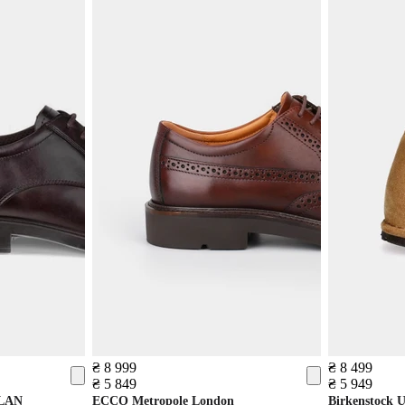
₴ 8 999
₴ 8 499
₴ 5 849
₴ 5 949
LAN
ECCO
Metropole London
Birkenstock
U