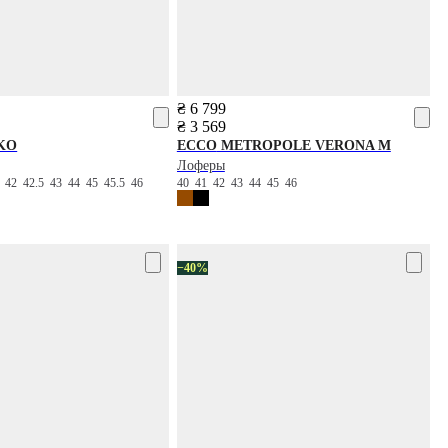
₴ 6 799
₴ 3 569
KO
ECCO
METROPOLE VERONA M
Лоферы
5
42
42.5
43
44
45
45.5
46
40
41
42
43
44
45
46
−40%