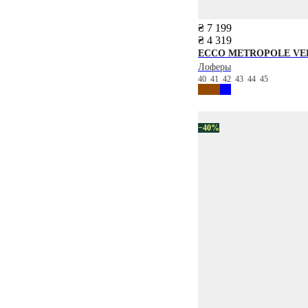
₴ 7 199
₴ 4 319
ECCO
METROPOLE VE
Лоферы
40
41
42
43
44
45
−40%