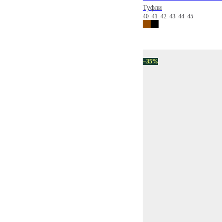
Туфли
40
41
42
43
44
45
−35%