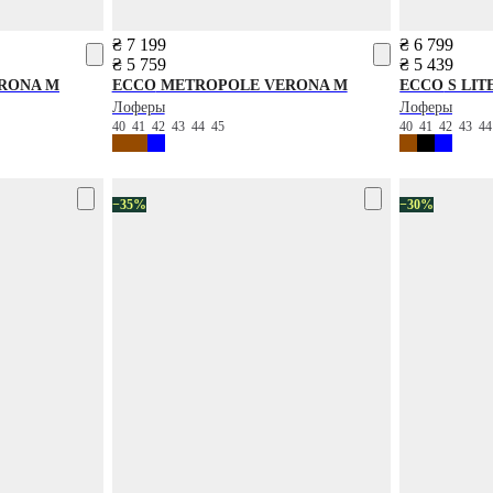
₴ 7 199
₴ 6 799
₴ 5 759
₴ 5 439
RONA M
ECCO
METROPOLE VERONA M
ECCO
S LIT
Лоферы
Лоферы
40
41
42
43
44
45
40
41
42
43
4
−35%
−30%