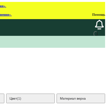
ня».
рнення».
Помощь
Цвет
(1)
Материал верха