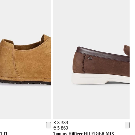
₴ 8 389
₴ 5 869
TTI
Tommy Hilfiger
HILFIGER MIX