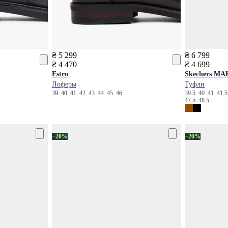
₴ 5 299
₴ 6 799
₴ 4 470
₴ 4 699
Estro
Skechers
MA
Лоферы
Туфли
39
40
41
42
43
44
45
46
39.5
40
41
41.
47.5
48.5
−20%
−20%