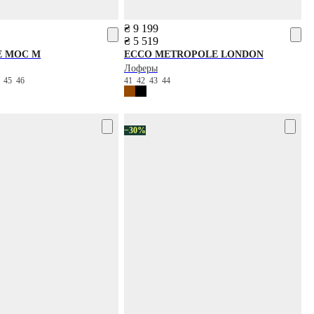
₴ 9 199
₴ 5 519
E MOC M
ECCO
METROPOLE LONDON
Лоферы
4
45
46
41
42
43
44
−30%