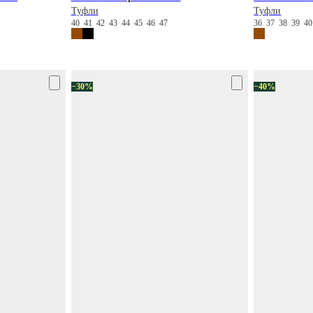
Туфли
Туфли
40
41
42
43
44
45
46
47
36
37
38
39
4
−30%
−40%