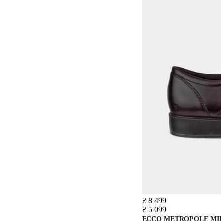
₴ 8 499
₴ 5 099
ECCO
METROPOLE MI