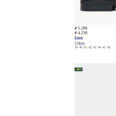
₴ 5 299
₴ 4 230
Estro
Туфли
39
40
41
42
43
44
45
46
−40%