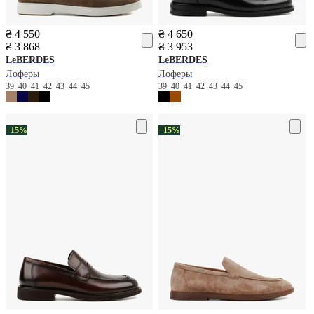
₴ 4 550
₴ 4 650
₴ 3 868
₴ 3 953
LeBERDES
LeBERDES
Лоферы
Лоферы
39
40
41
42
43
44
45
39
40
41
42
43
44
45
−15%
−15%