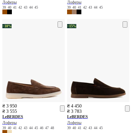
Лоферы
Лоферы
39
40
41
42
43
44
45
39
40
41
42
43
44
45
−10%
−15%
₴ 3 950
₴ 4 450
₴ 3 555
₴ 3 783
LeBERDES
LeBERDES
Лоферы
Лоферы
39
40
41
42
43
44
45
46
47
48
39
40
41
42
43
44
45