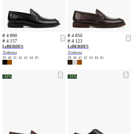
₴ 4 890
₴ 4 850
₴ 4 157
₴ 4 123
LeBERDES
LeBERDES
Лоферы
Лоферы
39
40
41
42
43
44
45
39
40
41
42
43
44
45
−15%
−15%