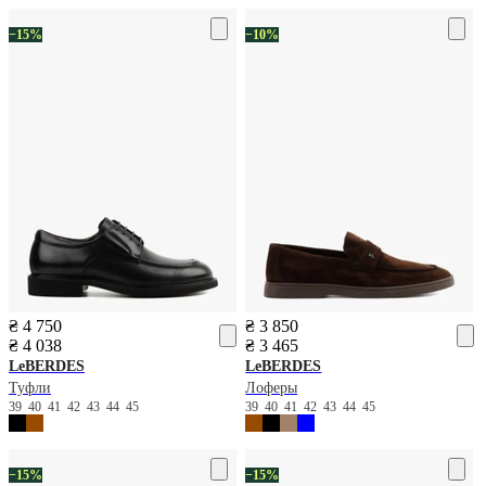
−15%
−10%
₴ 4 750
₴ 3 850
₴ 4 038
₴ 3 465
LeBERDES
LeBERDES
Туфли
Лоферы
39
40
41
42
43
44
45
39
40
41
42
43
44
45
−15%
−15%