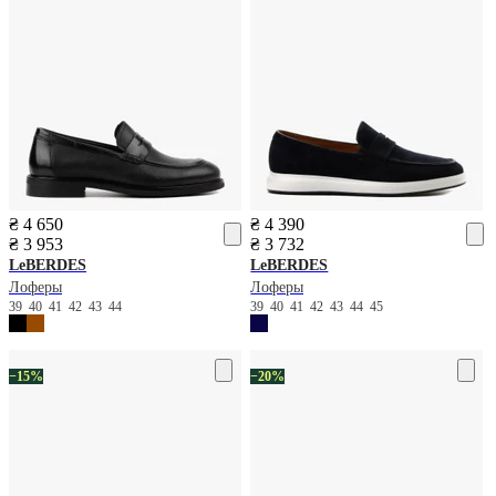
₴ 4 650
₴ 4 390
₴ 3 953
₴ 3 732
LeBERDES
LeBERDES
Лоферы
Лоферы
39
40
41
42
43
44
39
40
41
42
43
44
45
−15%
−20%