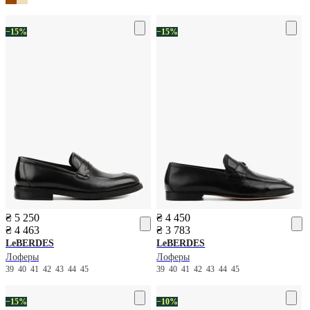
−15%
−15%
₴ 5 250
₴ 4 450
₴ 4 463
₴ 3 783
LeBERDES
LeBERDES
Лоферы
Лоферы
39
40
41
42
43
44
45
39
40
41
42
43
44
45
−15%
−10%