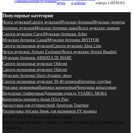
Главная
Шоппинг
Мужчинам
обувь
и лоферы
лоферы LeBERDES
Популярные категории
Челси мужские
Сапоги мужские
Мужские ботинки
Мужские дезерты
Ботинки мужские
Мужские ботинки кожа
Челси мужские зимние
Сапоги мужские Caroc
Мужские ботинки Arber
Мужские ботинки Casual
Мужские ботинки BISTFOR
Сапоги резиновые мужские
Сапоги мужские Alisa Line
Челси мужские Armani Exchange
Челси мужские Arzoni Bazalini
Мужские ботинки ARMATA DI MARE
Сапоги резиновые мужские Oldcom
Сапоги резиновые мужские Oldcom
Мужские ботинки Davis dynamic shoes
Сапоги резиновые мужские 39-40 размера
Перчатки голубые
Рюкзаки оранжевые
Варежки коричневые
Чемоданы коралловые
Водолазки графитовые
Домашняя одежда YSABEL MORA
Комплекты нижнего белья ISSA Plus
Аксессуары для путешествий American Tourister
Распродажа детских брюк для мальчиков 6Y размера
Из INTERTOP покупать выгоднее
Мы отправляем вам только самые лучшие предложения для
шопинга