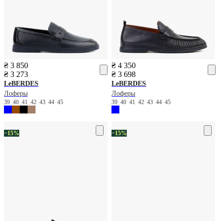
₴ 3 850
₴ 4 350
₴ 3 273
₴ 3 698
LeBERDES
LeBERDES
Лоферы
Лоферы
39
40
41
42
43
44
45
39
40
41
42
43
44
45
−15%
−15%