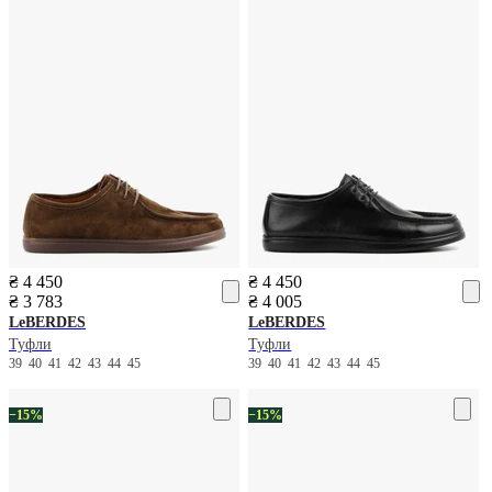
₴ 4 450
₴ 4 450
₴ 3 783
₴ 4 005
LeBERDES
LeBERDES
Туфли
Туфли
39
40
41
42
43
44
45
39
40
41
42
43
44
45
−15%
−15%