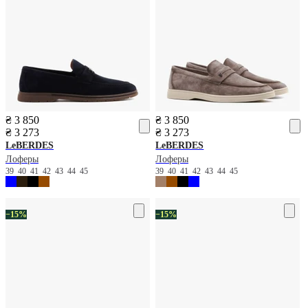
₴ 3 850
₴ 3 850
₴ 3 273
₴ 3 273
LeBERDES
LeBERDES
Лоферы
Лоферы
39
40
41
42
43
44
45
39
40
41
42
43
44
45
−15%
−15%