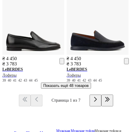
₴ 4 450
₴ 4 450
₴ 3 783
₴ 3 783
LeBERDES
LeBERDES
Лоферы
Лоферы
39
40
41
42
43
44
45
39
40
41
42
43
44
45
Показать ещё
48 товаров
Страница 1 из 7
Мужская
Мужские туфли
Мужские туфли и