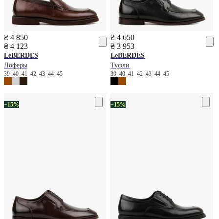
₴ 4 850
₴ 4 650
₴ 4 123
₴ 3 953
LeBERDES
LeBERDES
Лоферы
Туфли
39
40
41
42
43
44
45
39
40
41
42
43
44
45
−15%
−15%