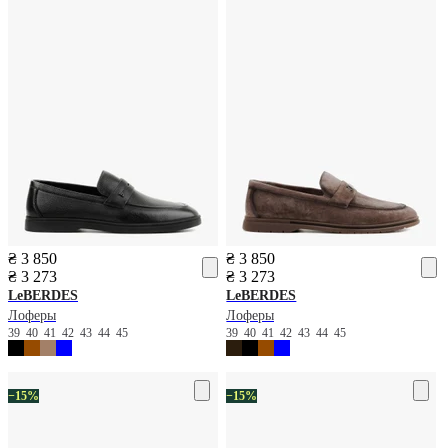
₴ 3 850
₴ 3 850
₴ 3 273
₴ 3 273
LeBERDES
LeBERDES
Лоферы
Лоферы
39
40
41
42
43
44
45
39
40
41
42
43
44
45
−15%
−15%