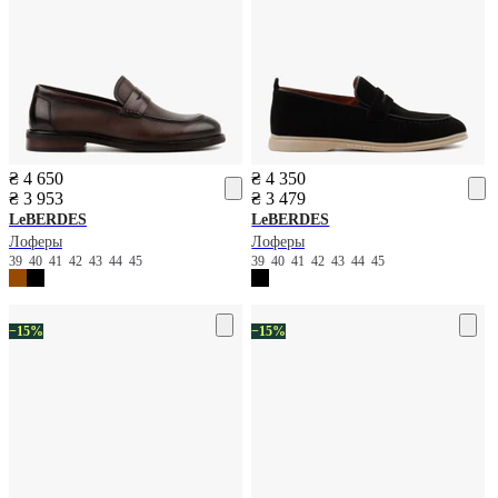
₴ 4 650
₴ 4 350
₴ 3 953
₴ 3 479
LeBERDES
LeBERDES
Лоферы
Лоферы
39
40
41
42
43
44
45
39
40
41
42
43
44
45
−15%
−15%