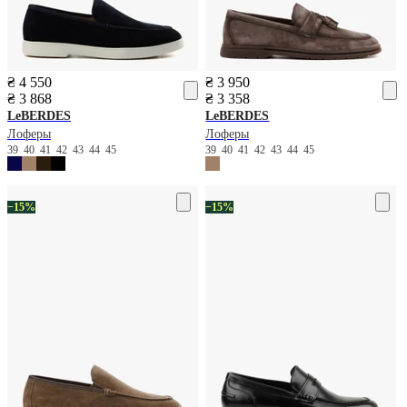
₴ 4 550
₴ 3 950
₴ 3 868
₴ 3 358
LeBERDES
LeBERDES
Лоферы
Лоферы
39
40
41
42
43
44
45
39
40
41
42
43
44
45
−15%
−15%