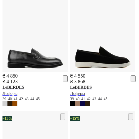
₴ 4 850
₴ 4 550
₴ 4 123
₴ 3 868
LeBERDES
LeBERDES
Лоферы
Лоферы
39
40
41
42
43
44
45
39
40
41
42
43
44
45
−15%
−15%