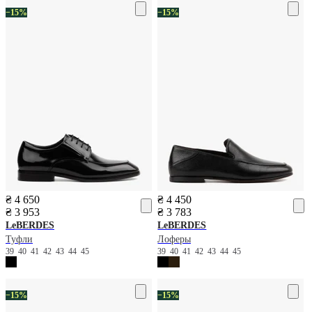
−15%
−15%
₴ 4 650
₴ 4 450
₴ 3 953
₴ 3 783
LeBERDES
LeBERDES
Туфли
Лоферы
39
40
41
42
43
44
45
39
40
41
42
43
44
45
−15%
−15%