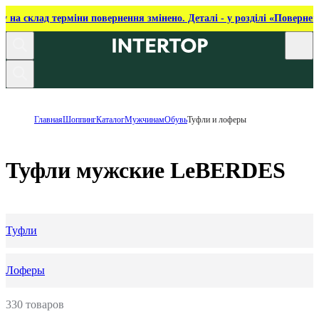
ку на склад терміни повернення змінено. Деталі - у розділі «Повернен
Главная
Шоппинг
Каталог
Мужчинам
Обувь
Туфли и лоферы
Туфли мужские LeBERDES
Туфли
Лоферы
330 товаров