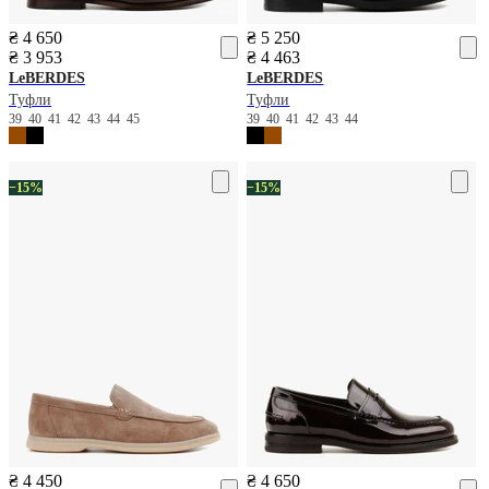
₴ 4 650
₴ 5 250
₴ 3 953
₴ 4 463
LeBERDES
LeBERDES
Туфли
Туфли
39
40
41
42
43
44
45
39
40
41
42
43
44
−15%
−15%
₴ 4 450
₴ 4 650