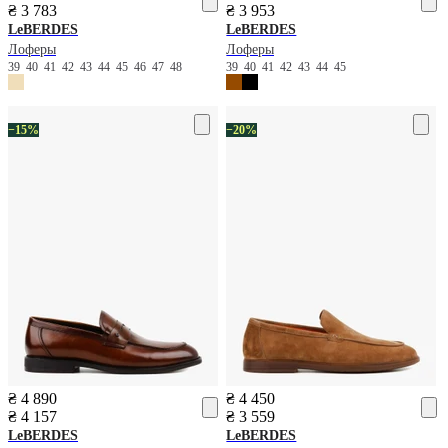
₴ 3 783
₴ 3 953
LeBERDES
LeBERDES
Лоферы
Лоферы
39
40
41
42
43
44
45
46
47
48
39
40
41
42
43
44
45
−15%
−20%
₴ 4 890
₴ 4 450
₴ 4 157
₴ 3 559
LeBERDES
LeBERDES