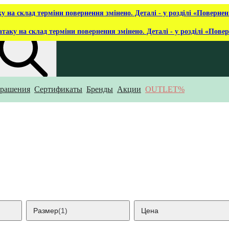
ку на склад терміни повернення змінено. Деталі - у розділі «Повернен
атаку на склад терміни повернення змінено. Деталі - у розділі «Пове
рашения
Сертификаты
Бренды
Акции
OUTLET%
то ты ищешь?
Размер
(1)
Цена