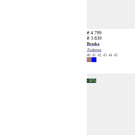
₴ 4 799
₴ 3 839
Braska
Лоферы
40
41
42
43
44
45
−31%