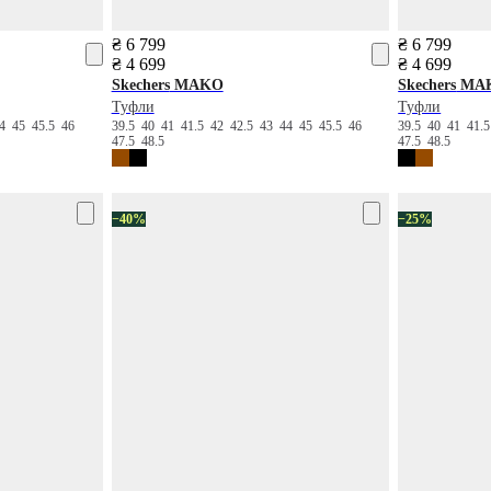
₴ 6 799
₴ 6 799
₴ 4 699
₴ 4 699
Skechers
MAKO
Skechers
MA
Туфли
Туфли
44
45
45.5
46
39.5
40
41
41.5
42
42.5
43
44
45
45.5
46
39.5
40
41
41.
47.5
48.5
47.5
48.5
−40%
−25%