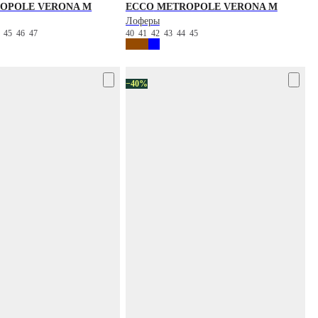
OPOLE VERONA M
ECCO
METROPOLE VERONA M
Лоферы
4
45
46
47
40
41
42
43
44
45
−40%