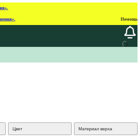
ня».
рнення».
Помощь
Цвет
Материал верха