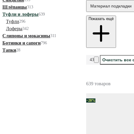
Материал подкладки
Шлёпанцы
313
Туфли и лоферы
639
Показать ещё
Туфли
296
Лоферы
342
Слипоны и мокасины
311
Ботинки и сапоги
796
Тапки
28
43
Очистить все
639 товаров
−20%