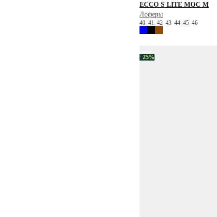
ECCO
S LITE MOC M
Лоферы
40
41
42
43
44
45
46
−25%