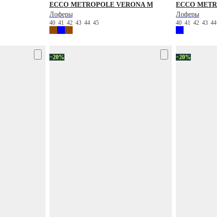
ECCO
METROPOLE VERONA M
ECCO
METR
Лоферы
Лоферы
40
41
42
43
44
45
40
41
42
43
4
−20%
−20%