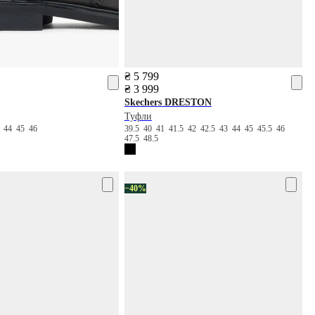
₴ 5 799
₴ 3 999
Skechers
DRESTON
Туфли
3
44
45
46
39.5
40
41
41.5
42
42.5
43
44
45
45.5
46
47.5
48.5
−40%