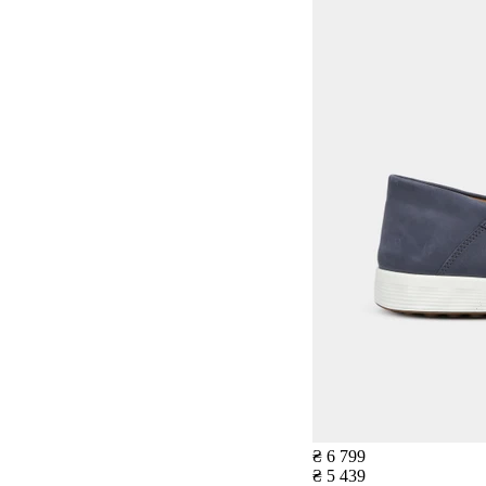
₴ 6 799
₴ 5 439