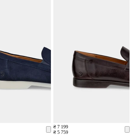
₴ 7 199
₴ 5 759