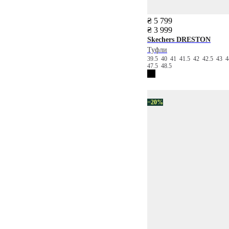
₴ 5 799
₴ 3 999
Skechers
DRESTON
Туфли
39.5
40
41
41.5
42
42.5
43
47.5
48.5
−20%