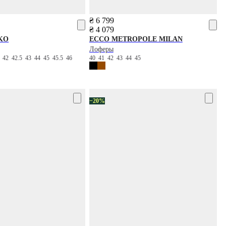
₴ 6 799
₴ 4 079
KO
ECCO
METROPOLE MILAN
Лоферы
5
42
42.5
43
44
45
45.5
46
40
41
42
43
44
45
−20%