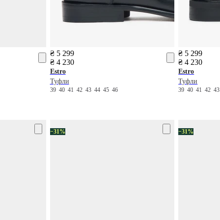
₴ 5 299
₴ 5 299
₴ 4 230
₴ 4 230
Estro
Estro
Туфли
Туфли
39
40
41
42
43
44
45
46
39
40
41
42
4
−31%
−31%