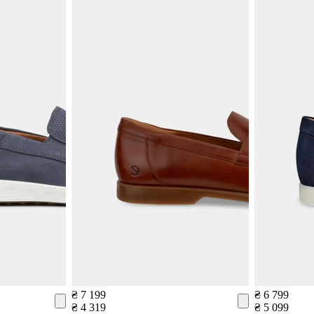
₴ 7 199
₴ 6 799
₴ 4 319
₴ 5 099