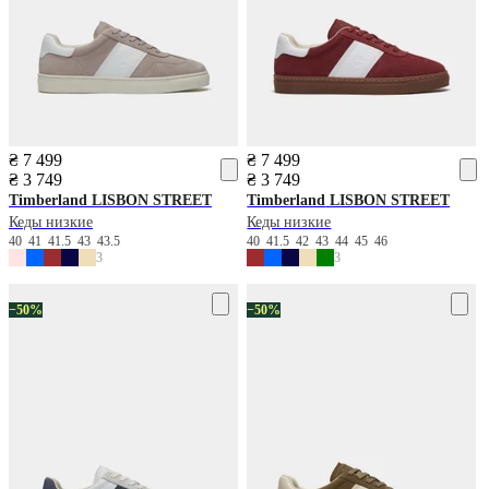
₴ 7 499
₴ 7 499
₴ 3 749
₴ 3 749
Timberland
LISBON STREET
Timberland
LISBON STREET
Кеды низкие
Кеды низкие
40
41
41.5
43
43.5
40
41.5
42
43
44
45
46
3
3
−50%
−50%