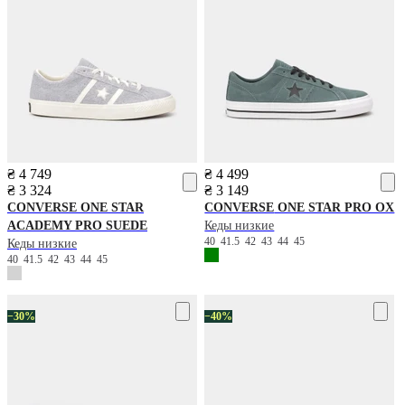
₴ 4 749
₴ 4 499
₴ 3 324
₴ 3 149
CONVERSE
ONE STAR
CONVERSE
ONE STAR PRO OX
ACADEMY PRO SUEDE
Кеды низкие
40
41.5
42
43
44
45
Кеды низкие
40
41.5
42
43
44
45
−30%
−40%