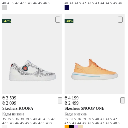
40
41.5
42
42.5
43
44
45
46.5
40
41
41.5
42
42.5
43
44
44.5
45
46
−42%
−40%
₴ 3 599
₴ 4 199
₴ 2 099
₴ 2 499
Skechers
KOOPA
Skechers
SNOOP ONE
Кеды низкие
Кеды низкие
35
35.5
36
39
39.5
40
41
41.5
42
35
35.5
36
39
39.5
40
41
41.5
42
42.5
43
44
45
45.5
46
47.5
48.5
42.5
43
44
45
45.5
46
47
47.5
48.5