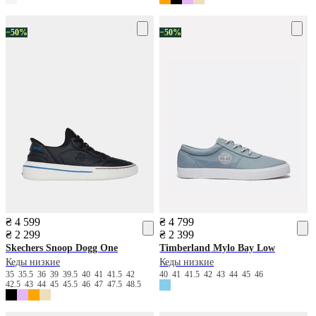
−50%
−50%
₴ 4 599
₴ 4 799
₴ 2 299
₴ 2 399
Skechers
Snoop Dogg One
Timberland
Mylo Bay Low
Кеды низкие
Кеды низкие
35
35.5
36
39
39.5
40
41
41.5
42
40
41
41.5
42
43
44
45
46
42.5
43
44
45
45.5
46
47
47.5
48.5