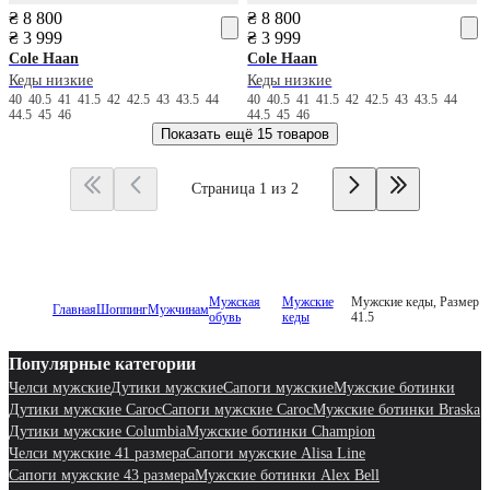
₴ 8 800
₴ 8 800
₴ 3 999
₴ 3 999
Cole Haan
Cole Haan
Кеды низкие
Кеды низкие
40
40.5
41
41.5
42
42.5
43
43.5
44
40
40.5
41
41.5
42
42.5
43
43.5
44
44.5
45
46
44.5
45
46
Показать ещё
15 товаров
Страница 1 из 2
Мужская
Мужские
Мужские кеды, Размер
Главная
Шоппинг
Мужчинам
обувь
кеды
41.5
Популярные категории
Челси мужские
Дутики мужские
Сапоги мужские
Мужские ботинки
Дутики мужские Caroc
Сапоги мужские Caroc
Мужские ботинки Braska
Дутики мужские Columbia
Мужские ботинки Champion
Челси мужские 41 размера
Сапоги мужские Alisa Line
Сапоги мужские 43 размера
Мужские ботинки Alex Bell