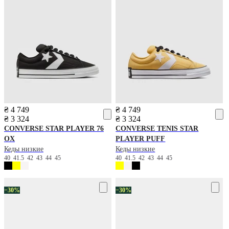
₴ 4 749
₴ 4 749
₴ 3 324
₴ 3 324
CONVERSE
STAR PLAYER 76
CONVERSE
TENIS STAR
OX
PLAYER PUFF
Кеды низкие
Кеды низкие
40
41.5
42
43
44
45
40
41.5
42
43
44
45
−30%
−30%