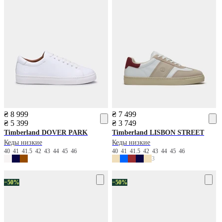
₴ 8 999
₴ 7 499
₴ 5 399
₴ 3 749
Timberland
DOVER PARK
Timberland
LISBON STREET
Кеды низкие
Кеды низкие
40
41
41.5
42
43
44
45
46
40
41
41.5
42
43
44
45
46
3
−50%
−50%