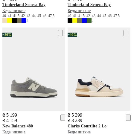
Timberland
Seneca Bay
Timberland
Seneca Bay
Кеды низкие
Кеды низкие
40
41
41.5
42
43
44
45
46
47.5
40
41
41.5
42
43
44
45
46
47.5
3
3
−20%
−40%
₴ 5 199
₴ 5 399
₴ 4 159
₴ 3 239
New Balance
480
Clarks
Courtlite 2 Lo
Кеды низкие
Кеды низкие