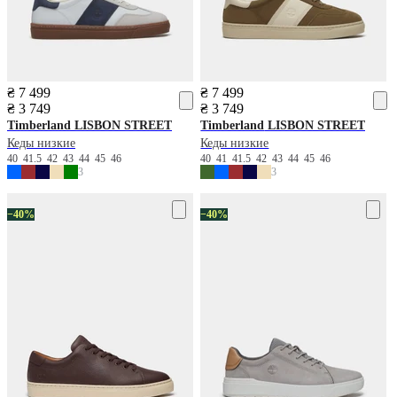
₴ 7 499
₴ 7 499
₴ 3 749
₴ 3 749
Timberland
LISBON STREET
Timberland
LISBON STREET
Кеды низкие
Кеды низкие
40
41.5
42
43
44
45
46
40
41
41.5
42
43
44
45
46
3
3
−40%
−40%