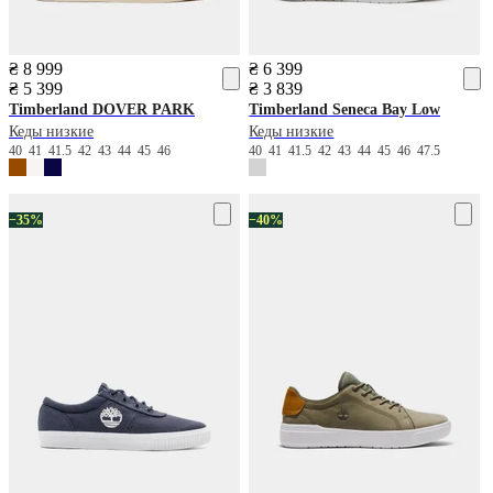
₴ 8 999
₴ 6 399
₴ 5 399
₴ 3 839
Timberland
DOVER PARK
Timberland
Seneca Bay Low
Кеды низкие
Кеды низкие
40
41
41.5
42
43
44
45
46
40
41
41.5
42
43
44
45
46
47.5
−35%
−40%