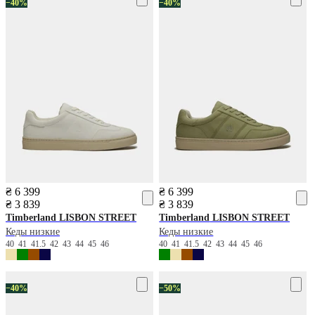
−40%
−40%
₴ 6 399
₴ 6 399
₴ 3 839
₴ 3 839
Timberland
LISBON STREET
Timberland
LISBON STREET
Кеды низкие
Кеды низкие
40
41
41.5
42
43
44
45
46
40
41
41.5
42
43
44
45
46
−40%
−50%