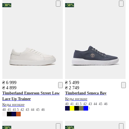
−30%
−50%
₴ 6 999
₴ 5 499
₴ 4 899
₴ 2 749
Timberland
Emerson Street Low
Timberland
Seneca Bay
Lace Up Trainer
Кеды низкие
40
41
41.5
42
43
44
45
46
Кеды низкие
3
40
41
41.5
42
43
44
45
46
−50%
−50%