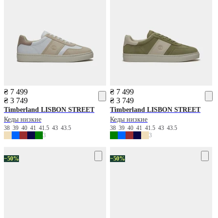
₴ 7 499
₴ 7 499
₴ 3 749
₴ 3 749
Timberland
LISBON STREET
Timberland
LISBON STREET
Кеды низкие
Кеды низкие
38
39
40
41
41.5
43
43.5
38
39
40
41
41.5
43
43.5
3
3
−50%
−50%