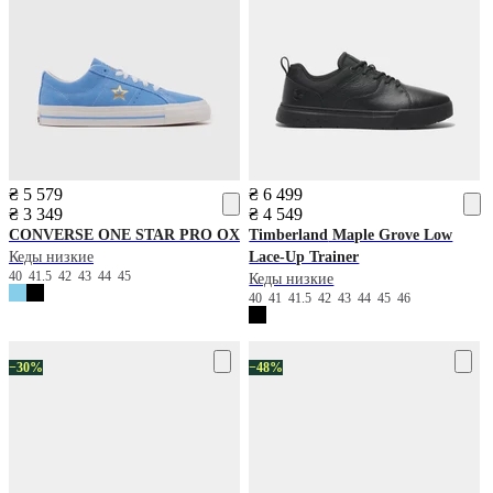
₴ 5 579
₴ 6 499
₴ 3 349
₴ 4 549
CONVERSE
ONE STAR PRO OX
Timberland
Maple Grove Low
Кеды низкие
Lace-Up Trainer
40
41.5
42
43
44
45
Кеды низкие
40
41
41.5
42
43
44
45
46
−30%
−48%