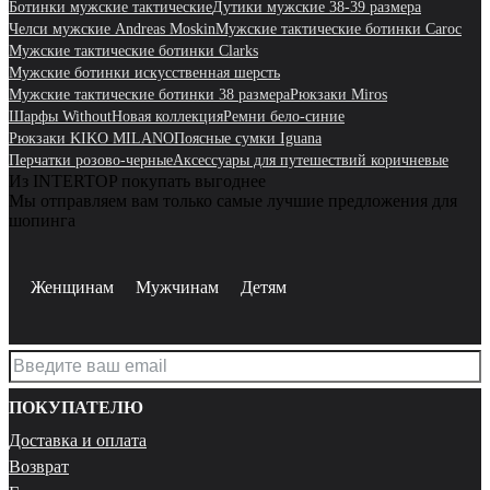
Ботинки мужские тактические
Дутики мужские 38-39 размера
Челси мужские Andreas Moskin
Мужские тактические ботинки Caroc
Мужские тактические ботинки Clarks
Мужские ботинки искусственная шерсть
Мужские тактические ботинки 38 размера
Рюкзаки Miros
Шарфы Without
Новая коллекция
Ремни бело-синие
Рюкзаки KIKO MILANO
Поясные сумки Iguana
Перчатки розово-черные
Аксессуары для путешествий коричневые
Из INTERTOP покупать выгоднее
Мы отправляем вам только самые лучшие предложения для
шопинга
Женщинам
Мужчинам
Детям
ПОКУПАТЕЛЮ
Доставка и оплата
Возврат