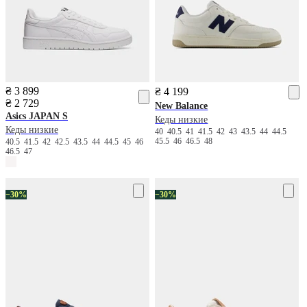
₴ 3 899
₴ 4 199
₴ 2 729
New Balance
Asics
JAPAN S
Кеды низкие
Кеды низкие
40
40.5
41
41.5
42
43
43.5
44
44.5
45.5
46
46.5
48
40.5
41.5
42
42.5
43.5
44
44.5
45
46
46.5
47
−30%
−30%