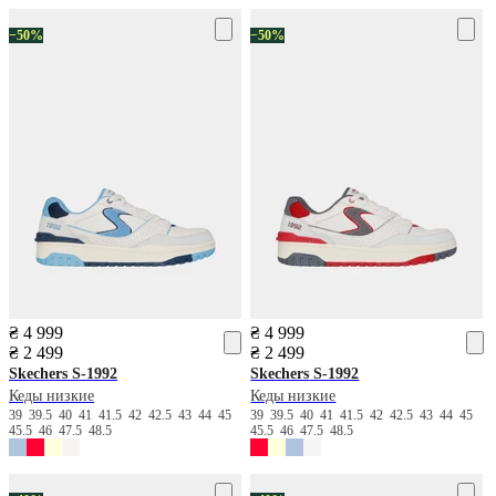
−50%
−50%
₴ 4 999
₴ 4 999
₴ 2 499
₴ 2 499
Skechers
S-1992
Skechers
S-1992
Кеды низкие
Кеды низкие
39
39.5
40
41
41.5
42
42.5
43
44
45
39
39.5
40
41
41.5
42
42.5
43
44
45
45.5
46
47.5
48.5
45.5
46
47.5
48.5