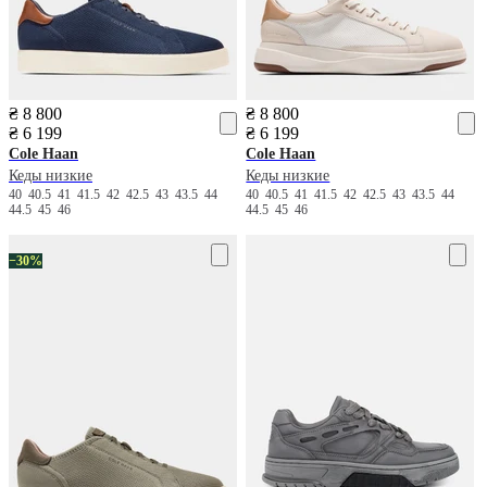
₴ 8 800
₴ 8 800
₴ 6 199
₴ 6 199
Cole Haan
Cole Haan
Кеды низкие
Кеды низкие
40
40.5
41
41.5
42
42.5
43
43.5
44
40
40.5
41
41.5
42
42.5
43
43.5
44
44.5
45
46
44.5
45
46
−30%