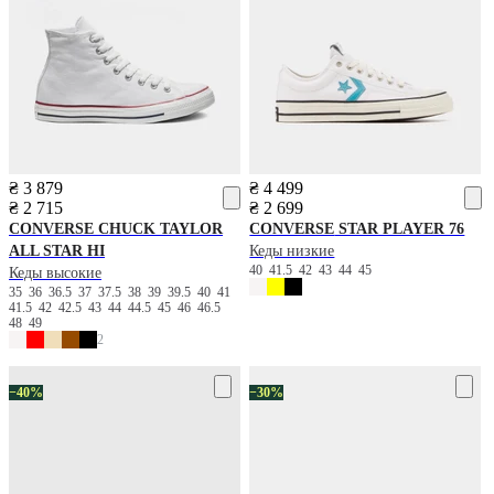
₴ 3 879
₴ 4 499
₴ 2 715
₴ 2 699
CONVERSE
CHUCK TAYLOR
CONVERSE
STAR PLAYER 76
ALL STAR HI
Кеды низкие
40
41.5
42
43
44
45
Кеды высокие
35
36
36.5
37
37.5
38
39
39.5
40
41
41.5
42
42.5
43
44
44.5
45
46
46.5
48
49
2
−40%
−30%