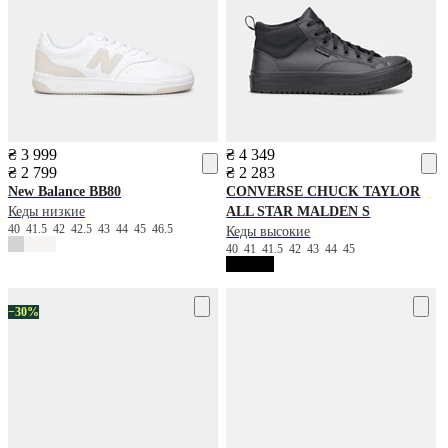
₴ 3 999
₴ 4 349
₴ 2 799
₴ 2 283
New Balance
BB80
CONVERSE
CHUCK TAYLOR
Кеды низкие
ALL STAR MALDEN S
40
41.5
42
42.5
43
44
45
46.5
Кеды высокие
40
41
41.5
42
43
44
45
−30%