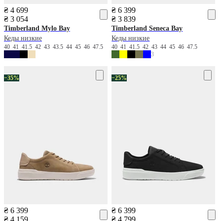
₴ 4 699
₴ 6 399
₴ 3 054
₴ 3 839
Timberland
Mylo Bay
Timberland
Seneca Bay
Кеды низкие
Кеды низкие
40
41
41.5
42
43
43.5
44
45
46
47.5
40
41
41.5
42
43
44
45
46
47.5
3
−35%
−25%
₴ 6 399
₴ 6 399
₴ 4 159
₴ 4 799