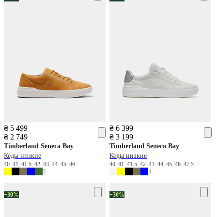
₴ 5 499
₴ 6 399
₴ 2 749
₴ 3 199
Timberland
Seneca Bay
Timberland
Seneca Bay
Кеды низкие
Кеды низкие
40
41
41.5
42
43
44
45
46
40
41
41.5
42
43
44
45
46
47.5
3
3
−30%
−30%