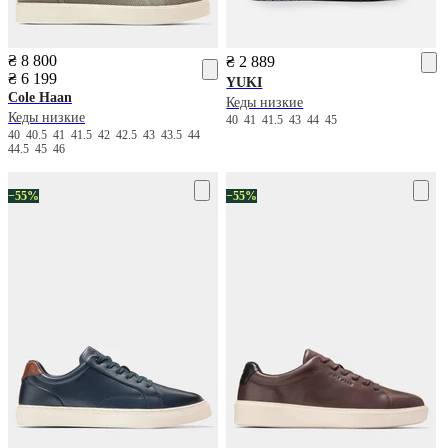
₴ 8 800
₴ 2 889
₴ 6 199
YUKI
Cole Haan
Кеды низкие
Кеды низкие
40
41
41.5
43
44
45
40
40.5
41
41.5
42
42.5
43
43.5
44
44.5
45
46
−55%
−55%