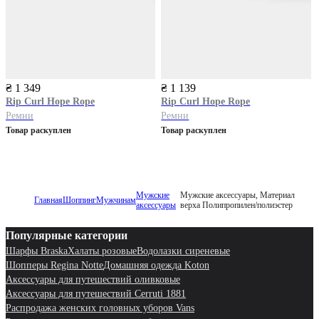
₴ 1 349
₴ 1 139
Rip Curl
Hope Rope
Rip Curl
Hope Rope
Ремни
Ремни
Товар раскуплен
Товар раскуплен
Мужские
Мужские аксессуары, Материал
Главная
Шоппинг
Мужчинам
аксессуары
верха Полипропилен/полиэстер
Популярные категории
Шарфы Braska
Халаты розовые
Водолазки сиреневые
Шопперы Regina Notte
Домашняя одежда Koton
Аксессуары для путешествий оливковые
Аксессуары для путешествий Cerruti 1881
Распродажа женских головных уборов Vans