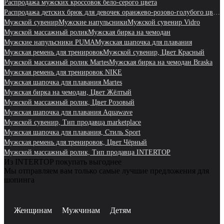
Распродажа мужских кроссовок бело-серого цвета
Распродажа детских брюк для девочек оранжево-розово-голубого цвета
Мужской сувенир
Мужские напульсники
Мужской сувенир Vidro
Мужской массажный ролик
Мужская бирка на чемодан
Мужские напульсники PUMA
Мужская шапочка для плавания
Мужская ремень для тренировок
Мужской сувенир, Цвет Красный
Мужской массажный ролик Martes
Мужская бирка на чемодан Braska
Мужская ремень для тренировок NIKE
Мужская шапочка для плавания Martes
Мужская бирка на чемодан, Цвет Жёлтый
Мужской массажный ролик, Цвет Розовый
Мужская шапочка для плавания Aquawave
Мужской сувенир, Тип продавца marketplace
Мужская шапочка для плавания, Стиль Sport
Мужская ремень для тренировок, Цвет Чёрный
Мужской массажный ролик, Тип продавца INTERTOP
Из INTERTOP покупать выгоднее
Мы отправляем вам только самые лучшие предложения для
шопинга
Женщинам
Мужчинам
Детям