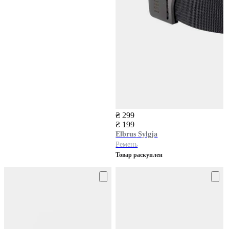
₴ 299
₴ 199
Elbrus
Sylgja
Ремень
Товар раскуплен