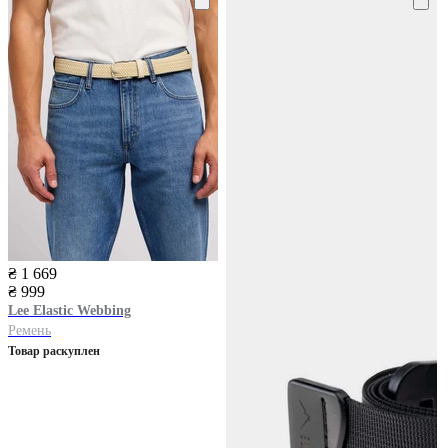
₴ 1 669
₴ 999
Lee
Elastic Webbing
Ремень
Товар раскуплен