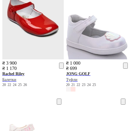
₴ 3 900
₴ 1 000
₴ 1 170
₴ 699
Rachel Riley
JONG GOLF
Балетки
Туфли
20
22
24
25
26
20
21
22
23
24
25