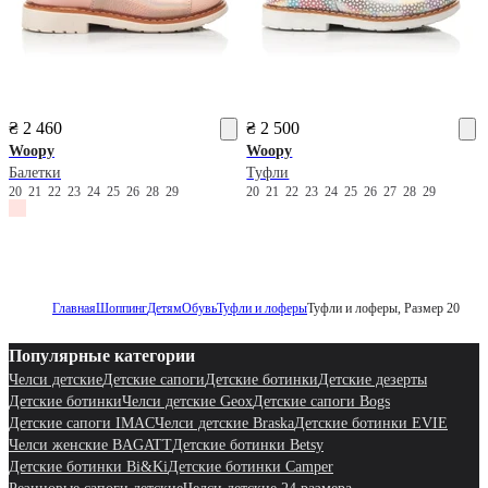
₴ 2 460
₴ 2 500
Woopy
Woopy
Балетки
Туфли
20
21
22
23
24
25
26
28
29
20
21
22
23
24
25
26
27
28
29
Главная
Шоппинг
Детям
Обувь
Туфли и лоферы
Туфли и лоферы, Размер 20
Популярные категории
Челси детские
Детские сапоги
Детские ботинки
Детские дезерты
Детские ботинки
Челси детские Geox
Детские сапоги Bogs
Детские сапоги IMAC
Челси детские Braska
Детские ботинки EVIE
Челси женские BAGATT
Детские ботинки Betsy
Детские ботинки Bi&Ki
Детские ботинки Camper