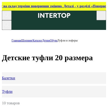
ку на склад терміни повернення змінено. Деталі - у розділі «Повернен
Главная
Шоппинг
Каталог
Детям
Обувь
Туфли и лоферы
Детские туфли 20 размера
Балетки
Туфли
10 товаров