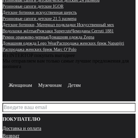
Резиновые сапоги детские
Челси детские 24 размера
Резиновые сапоги детские IGOR
Детские ботинки искусственная шерсть
Резиновые сапоги детские 21.5 размера
Детские ботинки, Материал подкладки Искусственный мех
Водолазки жёлтые
Рюкзаки Supercute
Чемоданы Cerruti 1881
Ремни оранжево-черные
Домашняя одежда Zegna
Домашняя одежда Lego Wear
Распродажа женских брюк Napapijri
Распродажа женских брюк Marc O’Polo
Из INTERTOP покупать выгоднее
Мы отправляем вам только самые лучшие предложения для
шопинга
Женщинам
Мужчинам
Детям
ПОКУПАТЕЛЮ
Доставка и оплата
Возврат