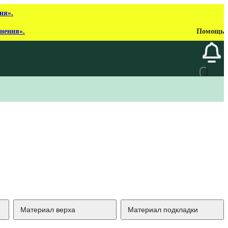
ня».
рнення».
Помощь
Материал верха
Материал подкладки