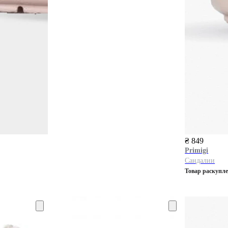
₴ 849
Primigi
Сандалии
Товар раскупл