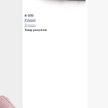
₴ 699
Primigi
Фрешер
Товар раскуплен