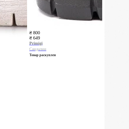
₴ 800
₴ 649
Primigi
Сандалии
Товар раскуплен