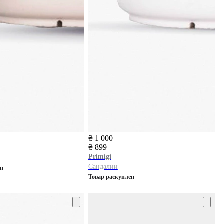
₴ 1 000
₴ 899
Primigi
Сандалии
ен
Товар раскуплен