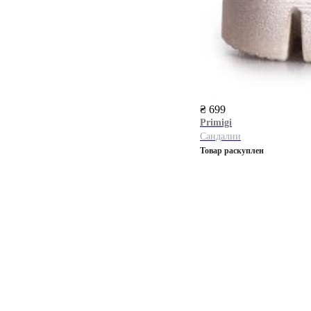
₴ 699
Primigi
Сандалии
Товар раскуплен