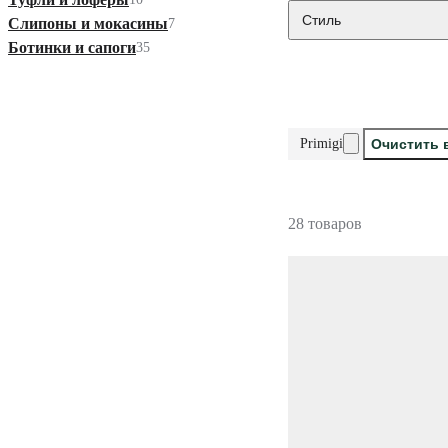
Стиль
Слипоны и мокасины
7
Ботинки и сапоги
35
Primigi
Очистить 
28 товаров