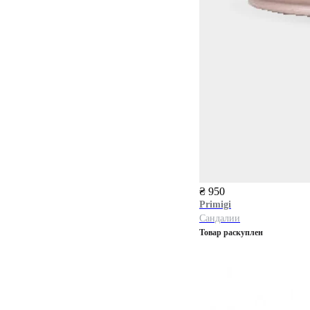
₴ 950
Primigi
Сандалии
Товар раскуплен