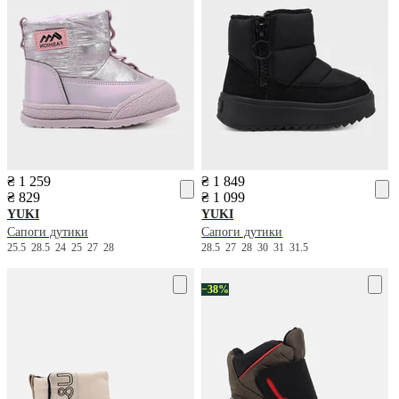
₴ 1 259
₴ 1 849
₴ 829
₴ 1 099
YUKI
YUKI
Сапоги дутики
Сапоги дутики
25.5
28.5
24
25
27
28
28.5
27
28
30
31
31.5
−38%