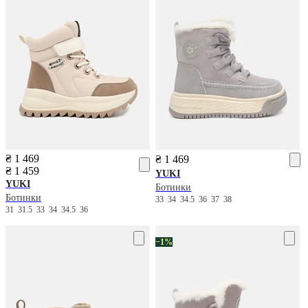
₴ 1 469
₴ 1 469
₴ 1 459
YUKI
YUKI
Ботинки
Ботинки
33
34
34.5
36
37
38
31
31.5
33
34
34.5
36
−1%