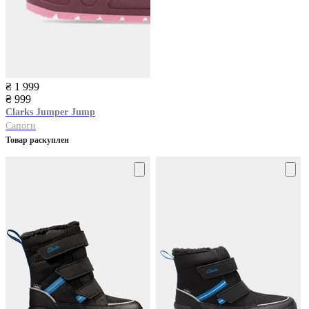
₴ 1 999
₴ 999
Clarks
Jumper Jump
Сапоги
Товар раскуплен