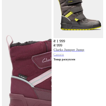
₴ 1 999
₴ 999
Clarks
Jumper Jump
Сапоги
Товар раскуплен