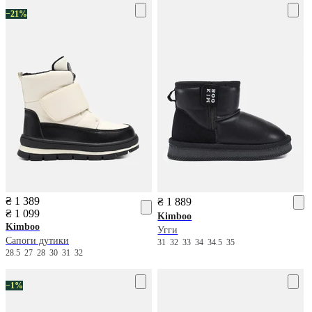
−21%
₴ 1 389
₴ 1 889
₴ 1 099
Kimboo
Kimboo
Угги
Сапоги дутики
31
32
33
34
34.5
35
28.5
27
28
30
31
32
−1%