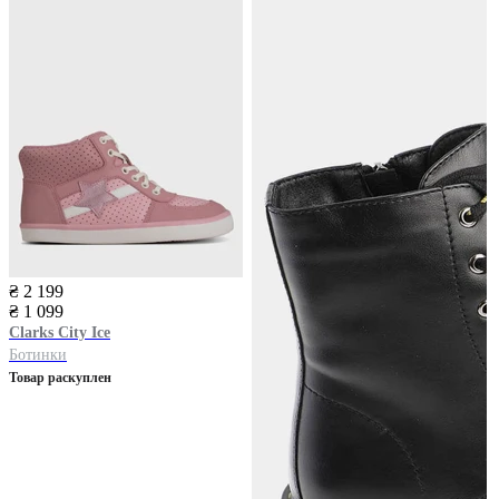
₴ 2 199
₴ 1 099
Clarks
City Ice
Ботинки
Товар раскуплен