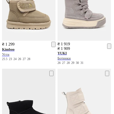
₴ 1 919
₴ 1 299
₴ 1 909
Kimboo
YUKI
Угги
Ботинки
25.5
23
24
26
27
28
26
27
28
29
30
31