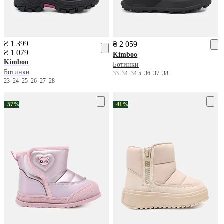
₴ 1 399
₴ 2 059
₴ 1 079
Kimboo
Kimboo
Ботинки
Ботинки
33
34
34.5
36
37
38
23
24
25
26
27
28
−57%
−41%