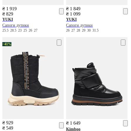
₴ 1 919
₴ 1 849
₴ 829
₴ 1 099
YUKI
YUKI
Сапоги дутики
Сапоги дутики
25.5
28.5
23
25
26
27
26
27
28
29
30
31.5
−41%
₴ 929
₴ 1 649
₴ 549
Kimboo