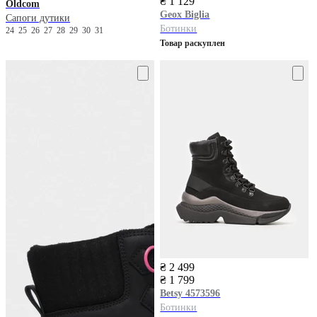
₴ 1 129
Oldcom
Geox
Biglia
Сапоги дутики
Ботинки
24
25
26
27
28
29
30
31
Товар раскуплен
₴ 2 499
₴ 1 799
Betsy
4573596
Ботинки