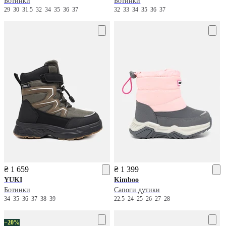
Ботинки
Ботинки
29
30
31.5
32
34
35
36
37
32
33
34
35
36
37
₴ 1 659
₴ 1 399
YUKI
Kimboo
Ботинки
Сапоги дутики
34
35
36
37
38
39
22.5
24
25
26
27
28
−20%