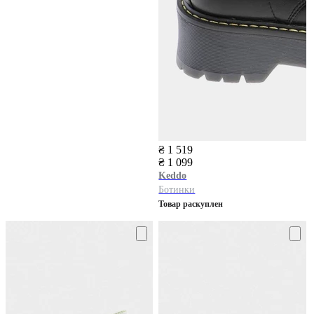
₴ 1 519
₴ 1 099
Keddo
Ботинки
Товар раскуплен