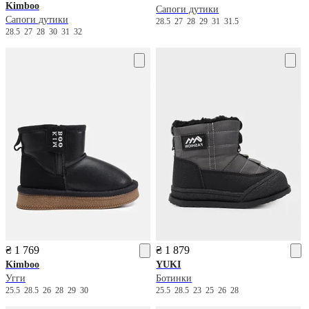
Kimboo
Сапоги дутики
Сапоги дутики
28.5
27
28
29
31
31.5
28.5
27
28
30
31
32
₴ 1 769
₴ 1 879
Kimboo
YUKI
Угги
Ботинки
25.5
28.5
26
28
29
30
25.5
28.5
23
25
26
28