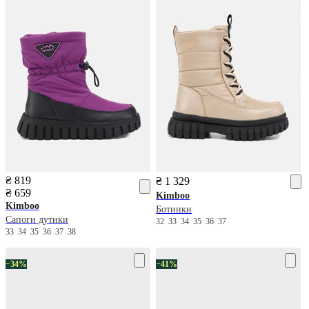
₴ 819
₴ 1 329
₴ 659
Kimboo
Kimboo
Ботинки
Сапоги дутики
32
33
34
35
36
37
33
34
35
36
37
38
−34%
−41%