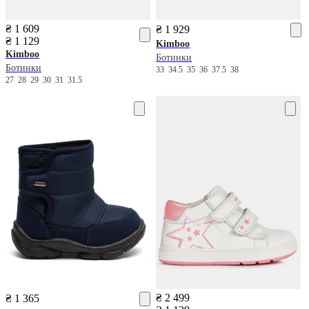
₴ 1 609
₴ 1 929
₴ 1 129
Kimboo
Kimboo
Ботинки
Ботинки
33
34.5
35
36
37.5
38
27
28
29
30
31
31.5
₴ 2 499
₴ 1 365