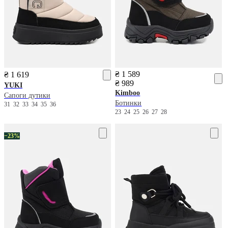
₴ 1 589
₴ 1 619
₴ 989
YUKI
Kimboo
Сапоги дутики
Ботинки
31
32
33
34
35
36
23
24
25
26
27
28
−23%