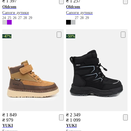
₴ 1 397
₴ 1 257
Oldcom
Oldcom
Сапоги дутики
Сапоги дутики
24
25
26
27
28
29
27
28
29
−47%
−53%
₴ 1 849
₴ 2 349
₴ 979
₴ 1 099
YUKI
YUKI