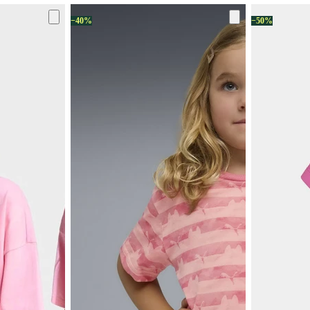
−40%
−50%