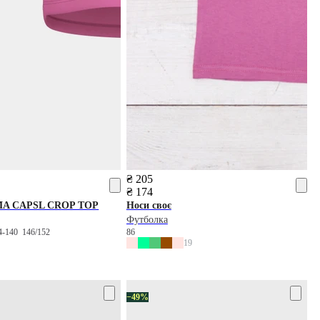
₴ 205
₴ 174
A CAPSL CROP TOP
Носи своє
Футболка
4-140
146/152
86
19
−49%