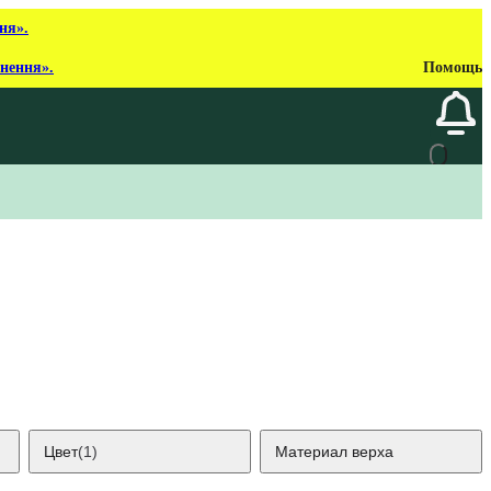
ня».
рнення».
Помощь
Цвет
(1)
Материал верха