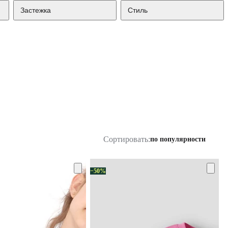
Застежка
Стиль
Сортировать:
по популярности
−50%