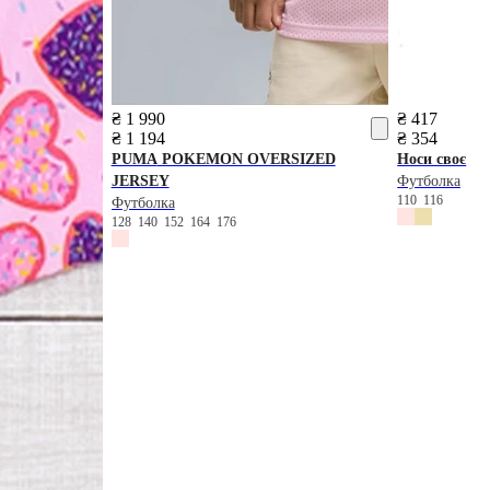
₴ 1 990
₴ 417
₴ 1 194
₴ 354
PUMA
POKEMON OVERSIZED
Носи своє
JERSEY
Футболка
110
116
Футболка
128
140
152
164
176