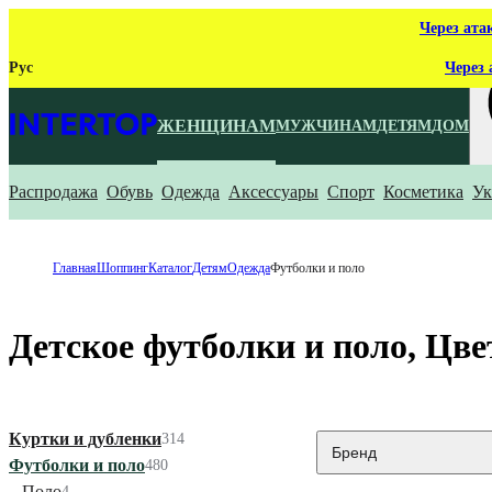
Через ата
Рус
Через 
ЖЕНЩИНАМ
МУЖЧИНАМ
ДЕТЯМ
ДОМ
Распродажа
Обувь
Одежда
Аксессуары
Спорт
Косметика
Ук
Ч
Главная
Шоппинг
Каталог
Детям
Одежда
Футболки и поло
Детское футболки и поло, Цв
Куртки и дубленки
314
Бренд
Футболки и поло
480
Поло
4