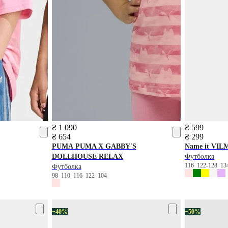
₴ 1 090
₴ 599
₴ 654
₴ 299
PUMA
PUMA X GABBY'S
Name it
VILM
DOLLHOUSE RELAX
Футболка
116
122-128
13
Футболка
98
110
116
122
104
−40%
−50%