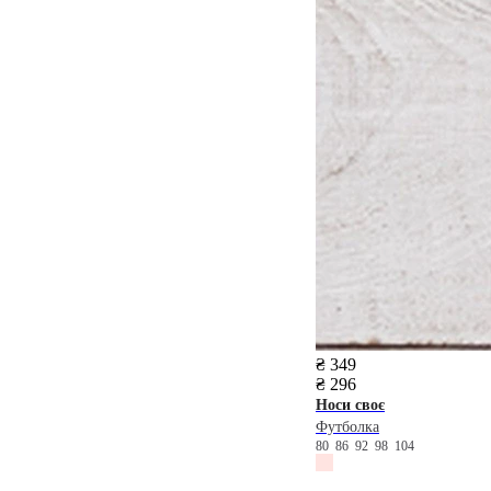
₴ 349
₴ 296
Носи своє
Футболка
80
86
92
98
104