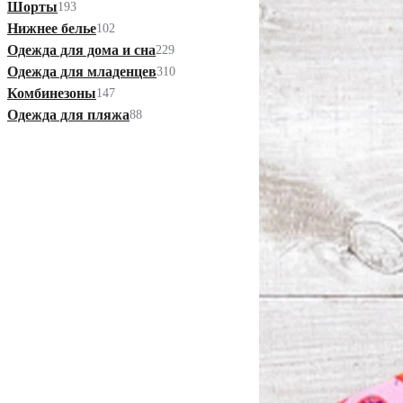
Шорты
193
Нижнее белье
102
Одежда для дома и сна
229
Одежда для младенцев
310
Комбинезоны
147
Одежда для пляжа
88