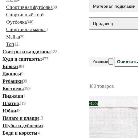
Материал подкладки
Спортивная футболка
30
Спортивный топ
9
Футболка
340
Продавец
Спортивная майка
3
Майка
29
Топ
12
Свитры и кардиганы
122
Худи и свитшоты
477
Розовый
Очистить
Брюки
384
Джинсы
9
Рубашки
39
480 товаров
Костюмы
399
Пиджаки
1
Платья
319
−15%
Юбки
45
Пальто и плащи
13
Шубы и дубленки
1
Боди и корсеты
4