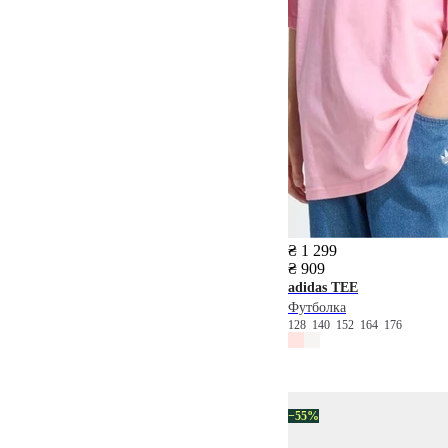
₴ 1 299
₴ 909
adidas
TEE
Футболка
128
140
152
164
176
−55%