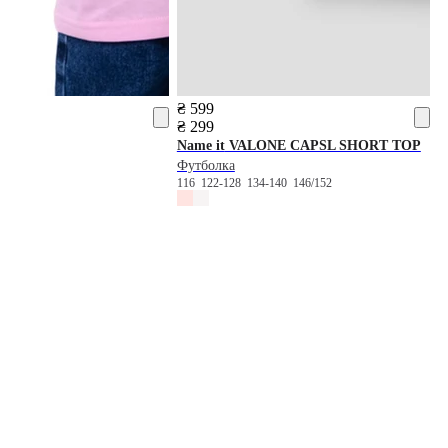
₴ 599
₴ 299
Name it
VALONE CAPSL SHORT TOP
Футболка
116
122-128
134-140
146/152