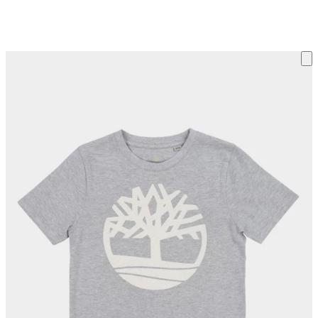
ку на склад терміни повернення змінено. Деталі - у розділі «Повернен