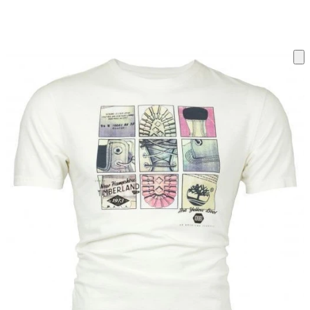
ку на склад терміни повернення змінено. Деталі - у розділі «Повернен